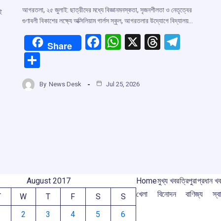
আগরতলা, ২৫ জুলাই: ছাত্রীদের মধ্যে বিজ্ঞানমনস্কতা, সৃজনশীলতা ও নেতৃত্বের
ই
গুণাবলী বিকাশের লক্ষ্যে অক্সিলিয়াম গার্লস স্কুল, আগরতলার উদ্যোগে বিদ্যালয়…
F
W
X
T
T
Share
a
h
hr
el
S
ce
at
e
e
h
b
s
a
gr
By
News Desk
Jul 25, 2026
r
ar
o
A
d
a
e
o
p
s
m
m
k
p
August 2017
Home
মুখ্য খবর
ত্রিপুরা
প্রধান খ
খেলা
বিনোদন
বাণিজ্য
স্বা
T
W
T
F
S
S
1
2
3
4
5
6