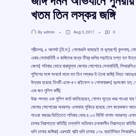
জঙ্গি দমন অভিযানে পুনরায়
খতম তিন লস্কর জঙ্গি
By
admin
Aug 5, 2017
0
শ্রীনগর, ৫ আগস্ট (হি.স.): গোলাগুলি থামছেই না ভূস্বর্গে| কুলগাম,
এবার সেনাবাহিনী ও জঙ্গিদের মধ্যে তীব্র গুলির লড়াইয়ে তপ্ত হল উত্তর 
জেলা| শনিবার ভোরে বারামুল্লা জেলার সোপোরে সেনাবাহিনী, সিআরপিএফ
পুলিশের সঙ্গে সংঘর্ষে খতম হল তিন লস্কর-ই-তৈবা জঙ্গি| নিহত আতঙ্
উদ্ধার হয়েছে তিনটি একে-৪৭ রাইফেল ও গোলাবারুদ| দুঃসংবাদ হল, 
এক জন পুলিশ কর্মী|
উচ্চ পদস্থ এক পুলিশ কর্তা জানিয়েছেন, গোপন সূত্রে খবর পাওয়া যায় উত
জেলার সোপোরের অমরগড় এলাকায় লুকিয়ে রয়েছে বেশ কয়েকজন আতঙ্
পাওয়া খবরের ভিত্তিতে শনিবার ভোর ৪.০৩ মিনিট নাগাদ অমরগড় এলা
চালায় নিরাপত্তা বাহিনী| তল্লাশি অভিযান চলাকালীন নিরাপত্তা বাহিন
গুলি চালায় জঙ্গিরা| এরপরই পাল্টা গুলি চালায় ১৭৯ ব্যাটেলিয়ন সিআরপি