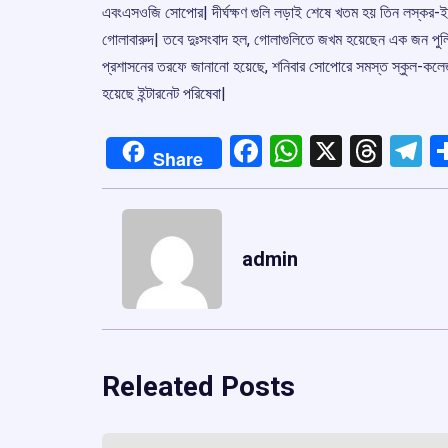
এবংএসওজি সোপোর| দীর্ঘক্ষণ গুলি লড়াই শেষে খতম হয় তিন লস্কর-ই
গোলাবারুদ| তবে দুঃসংবাদ হল, গোলাগুলিতে জখম হয়েছেন এক জন পুলিশ 
প্রশাসনের তরফে জানানো হয়েছে, শনিবার সোপোরে সমস্ত স্কুল-কলেজ ব
হয়েছে ইন্টারনেট পরিষেবা|
Facebook
WhatsApp
X
Thre
T
Share
admin
Releated Posts