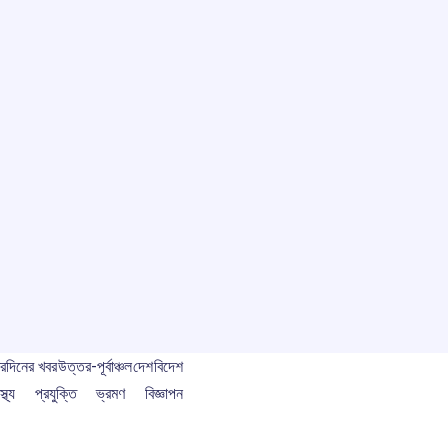
বর
দিনের খবর
উত্তর-পূর্বাঞ্চল
দেশ
বিদেশ
স্থ্য
প্রযুক্তি
ভ্রমণ
বিজ্ঞাপন