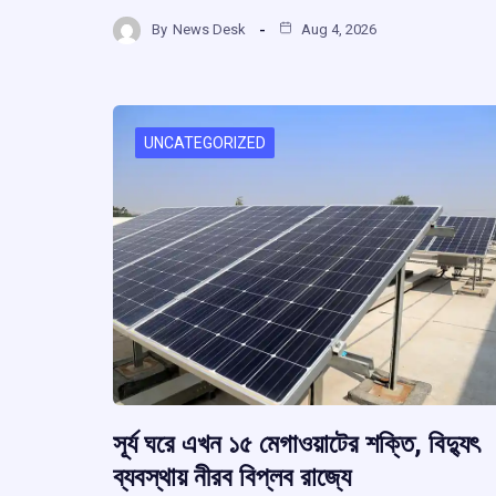
ce
at
e
e
h
b
s
a
g
By
News Desk
Aug 4, 2026
ar
o
A
d
a
e
o
p
s
k
p
UNCATEGORIZED
সূর্য ঘরে এখন ১৫ মেগাওয়াটের শক্তি, বিদ্যুৎ
ব্যবস্থায় নীরব বিপ্লব রাজ্যে