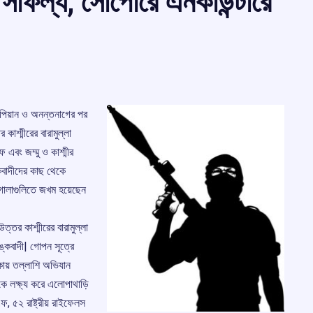
 সাফল্য, সোপোরে এনকাউন্টারে
 সোপিয়ান ও অনন্তনাগের পর
কাশ্মীরের বারামুল্লা
 এবং জম্মু ও কাশ্মীর
কবাদীদের কাছ থেকে
গোলাগুলিতে জখম হয়েছেন
্তর কাশ্মীরের বারামুল্লা
কবাদী| গোপন সূত্রে
কায় তল্লাশি অভিযান
ীকে লক্ষ্য করে এলোপাথাড়ি
এফ, ৫২ রাষ্ট্রীয় রাইফেলস