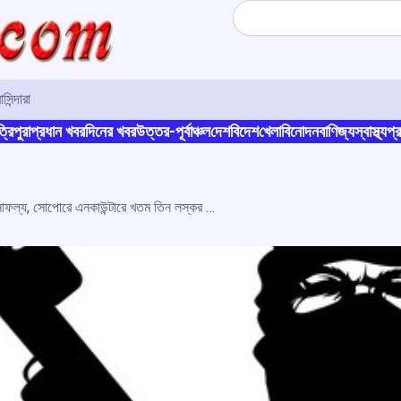
Search
সিন্দারা
্রিপুরা
প্রধান খবর
দিনের খবর
উত্তর-পূর্বাঞ্চল
দেশ
বিদেশ
খেলা
বিনোদন
বাণিজ্য
স্বাস্থ্য
প্র
জঙ্গি দমন অভিযানে পুনরায় সাফল্য, সোপোরে এনকাউন্টারে খতম তিন লস্কর জঙ্গি