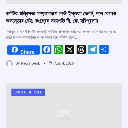
কর্ণাটক মন্ত্রিসভা সম্প্রসারণে কেউ ইস্তফা দেননি, দলে কোনও
অসন্তোষ নেই: কংগ্রেস সভাপতি বি. কে. হরিপ্রসাদ
বেঙ্গালুরু, ৪ আগস্ট (আইএএনএস): কর্ণাটকে সাম্প্রতিক মন্ত্রিসভা সম্প্রসারণকে ঘিরে কংগ্রেসের
অন্দরে ব্যাপক অসন্তোষের জল্পনা উড়িয়ে দিয়ে কর্ণাটক প্রদেশ…
F
W
X
T
T
S
Share
a
h
hr
el
h
By
News Desk
Aug 4, 2026
ce
at
e
e
ar
b
s
a
gr
e
o
A
d
a
o
p
s
m
UNCATEGORIZED
k
p