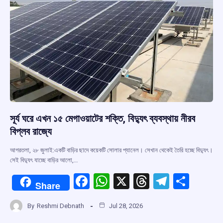
সূর্য ঘরে এখন ১৫ মেগাওয়াটের শক্তি, বিদ্যুৎ ব্যবস্থায় নীরব
বিপ্লব রাজ্যে
আগরতলা, ২৮ জুলাই:একটি বাড়ির ছাদে কয়েকটি সোলার প্যানেল। সেখান থেকেই তৈরি হচ্ছে বিদ্যুৎ।
সেই বিদ্যুৎ যাচ্ছে বাড়ির আলো,…
F
W
X
T
T
S
Share
a
h
hr
el
h
By
Reshmi Debnath
Jul 28, 2026
ce
at
e
e
ar