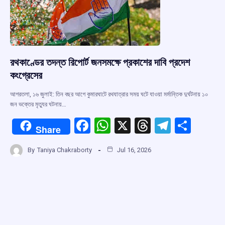
রথকাণ্ডের তদন্ত রিপোর্ট জনসমক্ষে প্রকাশের দাবি প্রদেশ
কংগ্রেসের
আগরতলা, ১৬ জুলাই: তিন বছর আগে কুমারঘাটে রথযাত্রার সময় ঘটে যাওয়া মর্মান্তিক দুর্ঘটনায় ১০
জন ভক্তের মৃত্যুর ঘটনায়…
F
W
X
T
T
S
Share
a
h
hr
el
h
By
Taniya Chakraborty
Jul 16, 2026
ce
at
e
e
ar
b
s
a
gr
e
o
A
d
a
o
p
s
m
k
p