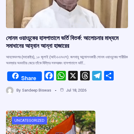
সোনম ওয়াংচুকের হাসপাতালে ভর্তি বিতর্ক: আলোচনার মাধ্যমে
সমাধানের আহ্বান আন্না হাজারের
আহমেদনগর (মহারাষ্ট্র), ১৮ জুলাই (আইএএনএস): জলবায়ু আন্দোলনকারী সোনম ওয়াংচুকের শারীরিক
অবস্থার অবনতির জেরে তাঁকে দিল্লির সফদরজং হাসপাতালে ভর্তি…
F
W
X
T
T
S
Share
a
h
hr
el
h
By
Sandeep Biswas
Jul 18, 2026
ce
at
e
e
ar
b
s
a
gr
e
o
A
d
a
o
p
s
m
UNCATEGORIZED
k
p