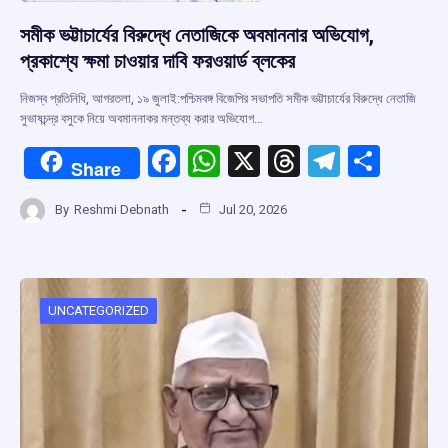
সমীক ভট্টাচার্যের বিরুদ্ধে নেতাজিকে অবমাননার অভিযোগ,
প্রকাশ্যে ক্ষমা চাওয়ার দাবি ফরওয়ার্ড ব্লকের
নিজস্ব প্রতিনিধি, আগরতলা, ১৯ জুলাই:পশ্চিমবঙ্গ বিজেপির সভাপতি সমীক ভট্টাচার্যের বিরুদ্ধে নেতাজি
সুভাষচন্দ্র বসুকে নিয়ে অবমাননাকর মন্তব্য করার অভিযোগ…
F
W
X
T
T
S
Share
a
h
hr
el
h
By
Reshmi Debnath
Jul 20, 2026
ce
at
e
e
ar
b
s
a
gr
e
o
A
d
a
o
p
s
m
UNCATEGORIZED
k
p