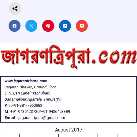
www.jagarantripura.com
Jagaran Bhavan, Ground Floor
L. N. Bari Lane(Prabhubari)
Banamalipur, Agartala, Tripura(W)
Ph :
+91-381-7960883
M:
+91-9436123720/+91-9436453389
Email :
jagarantripura@gmail.com
August 2017