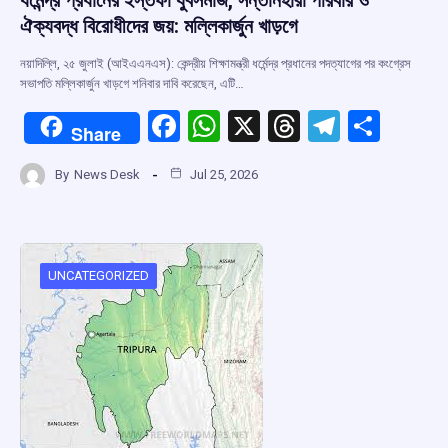
ঐক্যবদ্ধ বিরোধীদের জয়: মল্লিকার্জুন খাড়গে
নয়াদিল্লি, ২৫ জুলাই (আইএএনএস): কেন্দ্রীয় শিক্ষামন্ত্রী ধর্মেন্দ্র প্রধানের পদত্যাগের পর কংগ্রেস
সভাপতি মল্লিকার্জুন খাড়গে শনিবার দাবি করেছেন, এটি…
F
W
X
T
T
S
Share
a
h
hr
el
h
By
News Desk
Jul 25, 2026
ce
at
e
e
ar
b
s
a
gr
e
o
A
d
a
o
p
s
m
UNCATEGORIZED
k
p