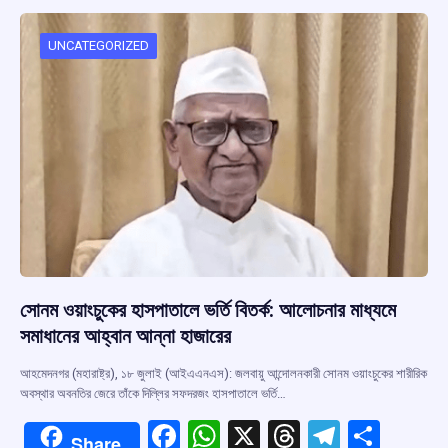
o
A
d
a
o
p
s
m
UNCATEGORIZED
k
p
সোনম ওয়াংচুকের হাসপাতালে ভর্তি বিতর্ক: আলোচনার মাধ্যমে
সমাধানের আহ্বান আন্না হাজারের
আহমেদনগর (মহারাষ্ট্র), ১৮ জুলাই (আইএএনএস): জলবায়ু আন্দোলনকারী সোনম ওয়াংচুকের শারীরিক
অবস্থার অবনতির জেরে তাঁকে দিল্লির সফদরজং হাসপাতালে ভর্তি…
F
W
X
T
T
S
Share