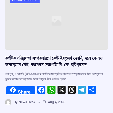
কর্ণাটক মন্ত্রিসভা সম্প্রসারণে কেউ ইস্তফা দেননি, দলে কোনও
অসন্তোষ নেই: কংগ্রেস সভাপতি বি. কে. হরিপ্রসাদ
বেঙ্গালুরু, ৪ আগস্ট (আইএএনএস): কর্ণাটকে সাম্প্রতিক মন্ত্রিসভা সম্প্রসারণকে ঘিরে কংগ্রেসের
অন্দরে ব্যাপক অসন্তোষের জল্পনা উড়িয়ে দিয়ে কর্ণাটক প্রদেশ…
F
W
X
T
T
S
Share
a
h
hr
el
h
By
News Desk
Aug 4, 2026
ce
at
e
e
ar