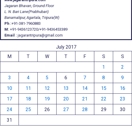
Jagaran Bhavan, Ground Floor
L. N. Bari Lane(Prabhubari)
Banamalipur, Agartala, Tripura(W)
Ph :
+91-381-7960883
M:
+91-9436123720/+91-9436453389
Email :
jagarantripura@gmail.com
July 2017
M
T
W
T
F
S
S
1
2
3
4
5
6
7
8
9
10
11
12
13
14
15
16
17
18
19
20
21
22
23
24
25
26
27
28
29
30
31