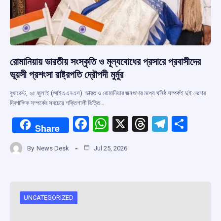
রোমানিয়ায় ভারতীয় সংস্কৃতি ও মূল্যবোধের প্রসারে প্রবাসীদের
ভূয়সী প্রশংসা রাষ্ট্রপতি দ্রৌপদী মুর্মুর
বুখারেস্ট, ২৫ জুলাই (আইএএনএস): ভারত ও রোমানিয়ার জনগণের মধ্যে ঘনিষ্ঠ সম্পর্কই দুই দেশের
দ্বিপাক্ষিক সম্পর্কের সবচেয়ে শক্তিশালী ভিত্তি…
F
W
X
T
T
S
Share
a
h
hr
el
h
By
News Desk
Jul 25, 2026
ce
at
e
e
ar
b
s
a
gr
e
o
A
d
a
o
p
s
m
UNCATEGORIZED
k
p