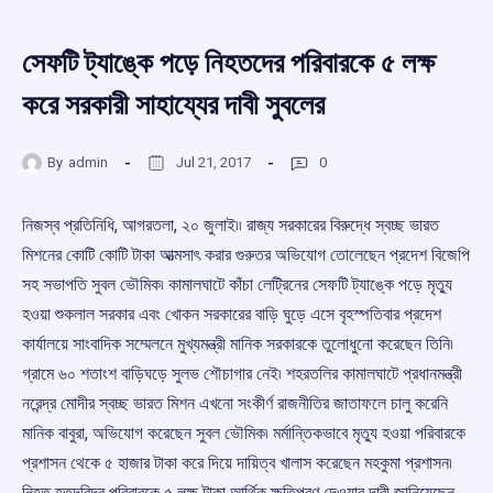
সেফটি ট্যাঙ্কে পড়ে নিহতদের পরিবারকে ৫ লক্ষ
করে সরকারী সাহায্যের দাবী সুবলের
By
admin
Jul 21, 2017
0
নিজস্ব প্রতিনিধি, আগরতলা, ২০ জুলাই৷৷ রাজ্য সরকারের বিরুদ্ধে স্বচ্ছ ভারত
মিশনের কোটি কোটি টাকা আত্মসাৎ করার গুরুতর অভিযোগ তোলেছেন প্রদেশ বিজেপি
সহ সভাপতি সুবল ভৌমিক৷ কামালঘাটে কাঁচা লেট্রিনের সেফটি ট্যাঙ্কে পড়ে মৃত্যু
হওয়া শুকলাল সরকার এবং খোকন সরকারের বাড়ি ঘুড়ে এসে বৃহস্পতিবার প্রদেশ
কার্যালয়ে সাংবাদিক সম্মেলনে মুখ্যমন্ত্রী মানিক সরকারকে তুলোধুনো করেছেন তিনি৷
গ্রামে ৬০ শতাংশ বাড়িঘড়ে সুলভ শৌচাগার নেই৷ শহরতলির কামালঘাটে প্রধানমন্ত্রী
নরেন্দ্র মোদীর স্বচ্ছ ভারত মিশন এখনো সংকীর্ণ রাজনীতির জাতাফলে চালু করেনি
মানিক বাবুরা, অভিযোগ করেছেন সুবল ভৌমিক৷ মর্মান্তিকভাবে মৃত্যু হওয়া পরিবারকে
প্রশাসন থেকে ৫ হাজার টাকা করে দিয়ে দায়িত্ব খালাস করেছেন মহকুমা প্রশাসন৷
নিহত হতদরিদ্র পরিবারকে ৫ লক্ষ টাকা আর্থিক ক্ষতিপূরণ দেওয়ার দাবী জানিয়েছেন