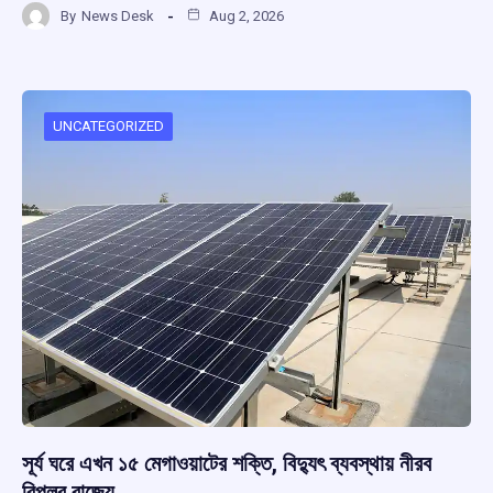
By
News Desk
Aug 2, 2026
ce
at
e
e
ar
b
s
a
gr
e
o
A
d
a
o
p
s
m
UNCATEGORIZED
k
p
সূর্য ঘরে এখন ১৫ মেগাওয়াটের শক্তি, বিদ্যুৎ ব্যবস্থায় নীরব
বিপ্লব রাজ্যে