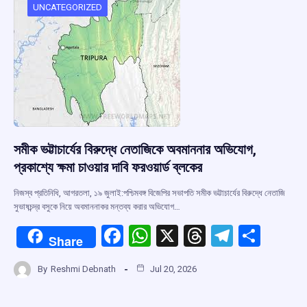
o
p
s
m
UNCATEGORIZED
k
p
সমীক ভট্টাচার্যের বিরুদ্ধে নেতাজিকে অবমাননার অভিযোগ,
প্রকাশ্যে ক্ষমা চাওয়ার দাবি ফরওয়ার্ড ব্লকের
নিজস্ব প্রতিনিধি, আগরতলা, ১৯ জুলাই:পশ্চিমবঙ্গ বিজেপির সভাপতি সমীক ভট্টাচার্যের বিরুদ্ধে নেতাজি
সুভাষচন্দ্র বসুকে নিয়ে অবমাননাকর মন্তব্য করার অভিযোগ…
F
W
X
T
T
S
Share
a
h
hr
el
h
By
Reshmi Debnath
Jul 20, 2026
ce
at
e
e
ar
b
s
a
gr
e