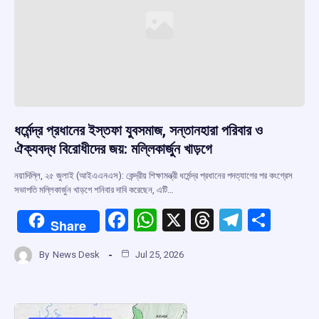
ধর্মেন্দ্র প্রধানের ইস্তফা যুবসমাজ, সন্তানহারা পরিবার ও
ঐক্যবদ্ধ বিরোধীদের জয়: মল্লিকার্জুন খাড়গে
নয়াদিল্লি, ২৫ জুলাই (আইএএনএস): কেন্দ্রীয় শিক্ষামন্ত্রী ধর্মেন্দ্র প্রধানের পদত্যাগের পর কংগ্রেস
সভাপতি মল্লিকার্জুন খাড়গে শনিবার দাবি করেছেন, এটি…
F
W
X
T
T
S
Share
a
h
hr
el
h
By
News Desk
Jul 25, 2026
ce
at
e
e
ar
b
s
a
gr
e
o
A
d
a