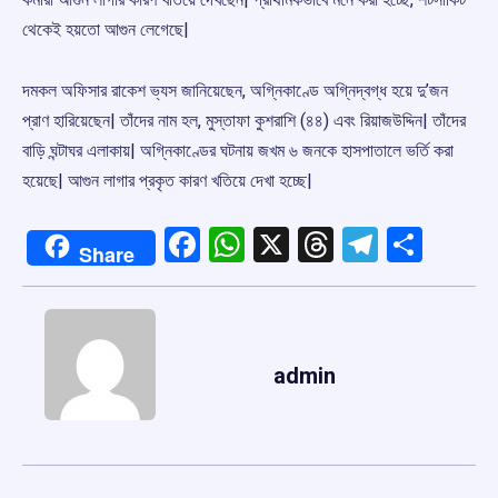
থেকেই হয়তো আগুন লেগেছে|
দমকল অফিসার রাকেশ ভ্যস জানিয়েছেন, অগ্নিকাণ্ডে অগ্নিদ্বগ্ধ হয়ে দু’জন
প্রাণ হারিয়েছেন| তাঁদের নাম হল, মুস্তাফা কুশরাশি (৪৪) এবং রিয়াজউদ্দিন| তাঁদের
বাড়ি ঘন্টাঘর এলাকায়| অগ্নিকাণ্ডের ঘটনায় জখম ৬ জনকে হাসপাতালে ভর্তি করা
হয়েছে| আগুন লাগার প্রকৃত কারণ খতিয়ে দেখা হচ্ছে|
Facebook
WhatsApp
X
Threads
Telegr
Shar
Share
admin