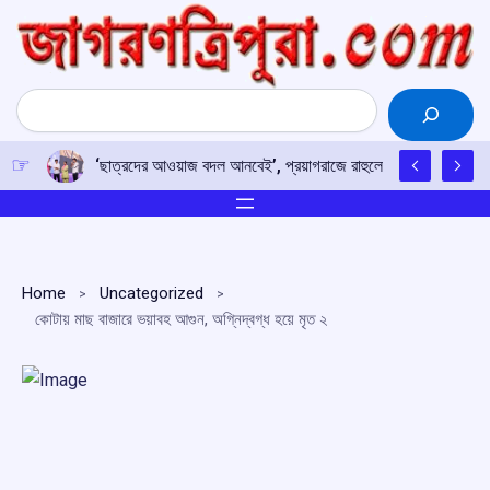
Skip
to
content
Search
‘ছাত্রদের আওয়াজ বদল আনবেই’, প্রয়াগরাজে রাহুলের হুঙ্কার
Home
Uncategorized
কোটায় মাছ বাজারে ভয়াবহ আগুন, অগ্নিদ্বগ্ধ হয়ে মৃত ২