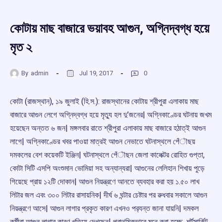
কোটায় মাছ বাজারে ভয়াবহ আগুন, অগ্নিদ্বগ্ধ হয়ে
মৃত ২
By
admin
Jul 19, 2017
0
কোটা (রাজস্থান), ১৯ জুলাই (হি.স.): রাজস্থানের কোটায় শ্রীপুরা এলাকায় মাছ
বাজারে আগুন লেগে অগ্নিদ্বগ্ধ হয়ে মৃতু্য হল দু’জনের| অগ্নিকাণ্ডের ঘটনায় জখম
হয়েছেন অন্তত ৬ জন| মঙ্গলবার রাতে শ্রীপুরা এলাকায় মাছ বাজারে হঠাত্ই আগুন
লাগে| অগ্নিকাণ্ডের খবর পাওয়া মাত্রই আগুন নেভাতে ঘটনাস্থলে পেঁৗছয়
দমকলের বেশ কয়েকটি ইঞ্জিন| ঘটনাস্থলে পেঁৗছন জেলা কালেক্টর রোহিত গুপ্তা,
কোটা সিটি এসপি অংশুমান ভোমিয়া সহ অন্যান্যরা| আগুনের লেলিহান শিখায় পুড়ে
গিয়েছে প্রায় ১২টি দোকান| আগুন নিয়ন্ত্রণে আনতে ব্যবহার করা হয় ১.৫০ লাখ
লিটার জল এবং ৩০০ লিটার রাসায়নিক| দীর্ঘ ৬ ঘন্টার চেষ্টার পর ৱুধবার সকালে আগুন
নিয়ন্ত্রণে আসে| আগুন লাগার প্রকৃত কারণ এখনও পর‌্যন্ত জানা যায়নি| দমকল
কর্মীরা আগুন লাগার কারণ খতিয়ে দেখছেন| প্রাথমিকভাবে মনে করা হচ্ছে, শর্টসার্কিট