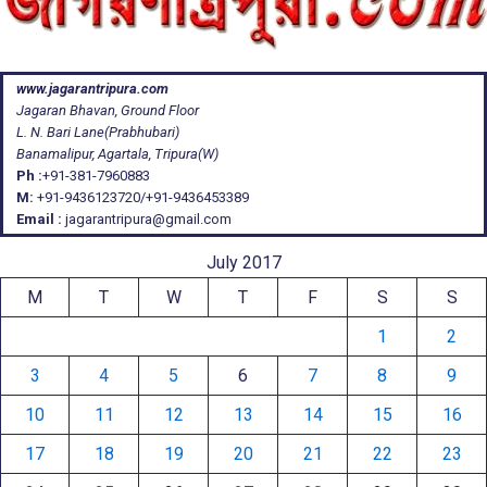
www.jagarantripura.com
Jagaran Bhavan, Ground Floor
L. N. Bari Lane(Prabhubari)
Banamalipur, Agartala, Tripura(W)
Ph :
+91-381-7960883
M:
+91-9436123720/+91-9436453389
Email :
jagarantripura@gmail.com
July 2017
M
T
W
T
F
S
S
1
2
3
4
5
6
7
8
9
10
11
12
13
14
15
16
17
18
19
20
21
22
23