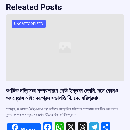
Releated Posts
UNCATEGORIZED
কর্ণাটক মন্ত্রিসভা সম্প্রসারণে কেউ ইস্তফা দেননি, দলে কোনও
অসন্তোষ নেই: কংগ্রেস সভাপতি বি. কে. হরিপ্রসাদ
বেঙ্গালুরু, ৪ আগস্ট (আইএএনএস): কর্ণাটকে সাম্প্রতিক মন্ত্রিসভা সম্প্রসারণকে ঘিরে কংগ্রেসের
অন্দরে ব্যাপক অসন্তোষের জল্পনা উড়িয়ে দিয়ে কর্ণাটক প্রদেশ…
F
W
X
T
T
S
Share