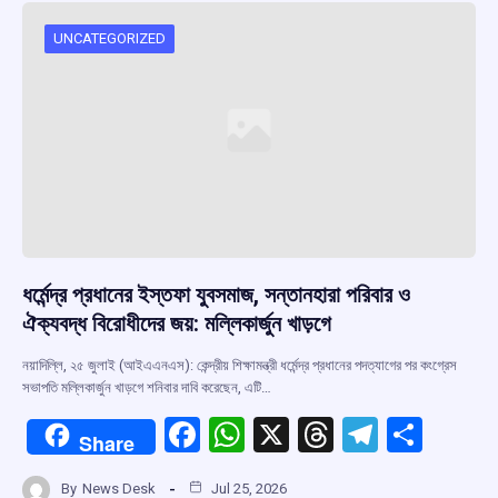
o
A
d
a
o
p
s
m
UNCATEGORIZED
k
p
ধর্মেন্দ্র প্রধানের ইস্তফা যুবসমাজ, সন্তানহারা পরিবার ও
ঐক্যবদ্ধ বিরোধীদের জয়: মল্লিকার্জুন খাড়গে
নয়াদিল্লি, ২৫ জুলাই (আইএএনএস): কেন্দ্রীয় শিক্ষামন্ত্রী ধর্মেন্দ্র প্রধানের পদত্যাগের পর কংগ্রেস
সভাপতি মল্লিকার্জুন খাড়গে শনিবার দাবি করেছেন, এটি…
F
W
X
T
T
S
Share
a
h
hr
el
h
By
News Desk
Jul 25, 2026