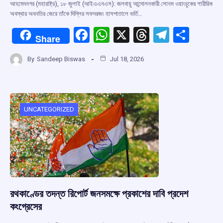
আহমেদনগর (মহারাষ্ট্র), ১৮ জুলাই (আইএএনএস): জলবায়ু আন্দোলনকারী সোনম ওয়াংচুকের শারীরিক
অবস্থার অবনতির জেরে তাঁকে দিল্লির সফদরজং হাসপাতালে ভর্তি…
F
W
X
T
T
S
Share
a
h
hr
el
h
By
Sandeep Biswas
Jul 18, 2026
ce
at
e
e
ar
b
s
a
gr
e
o
A
d
a
o
p
s
m
UNCATEGORIZED
k
p
রথকাণ্ডের তদন্ত রিপোর্ট জনসমক্ষে প্রকাশের দাবি প্রদেশ
কংগ্রেসের