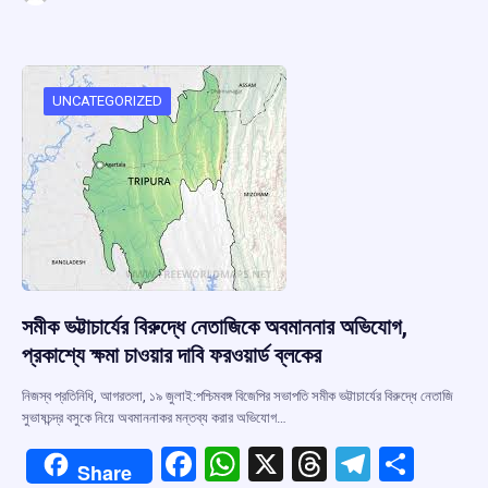
ce
at
e
e
ar
b
s
a
gr
e
o
A
d
a
o
p
s
m
UNCATEGORIZED
k
p
সমীক ভট্টাচার্যের বিরুদ্ধে নেতাজিকে অবমাননার অভিযোগ,
প্রকাশ্যে ক্ষমা চাওয়ার দাবি ফরওয়ার্ড ব্লকের
নিজস্ব প্রতিনিধি, আগরতলা, ১৯ জুলাই:পশ্চিমবঙ্গ বিজেপির সভাপতি সমীক ভট্টাচার্যের বিরুদ্ধে নেতাজি
সুভাষচন্দ্র বসুকে নিয়ে অবমাননাকর মন্তব্য করার অভিযোগ…
F
W
X
T
T
S
Share