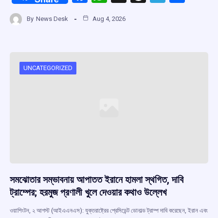
a
h
hr
el
h
By
News Desk
Aug 4, 2026
ce
at
e
e
ar
b
s
a
gr
e
o
A
d
a
o
p
s
m
UNCATEGORIZED
k
p
সমঝোতার সম্ভাবনায় আপাতত ইরানে হামলা স্থগিত, দাবি
ট্রাম্পের; হরমুজ প্রণালী খুলে দেওয়ার কথাও উল্লেখ
ওয়াশিংটন, ২ আগস্ট (আইএএনএস): যুক্তরাষ্ট্রের প্রেসিডেন্ট ডোনাল্ড ট্রাম্প দাবি করেছেন, ইরান এবং