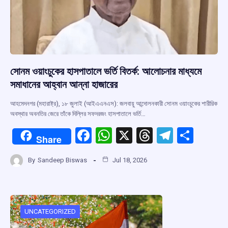
সোনম ওয়াংচুকের হাসপাতালে ভর্তি বিতর্ক: আলোচনার মাধ্যমে
সমাধানের আহ্বান আন্না হাজারের
আহমেদনগর (মহারাষ্ট্র), ১৮ জুলাই (আইএএনএস): জলবায়ু আন্দোলনকারী সোনম ওয়াংচুকের শারীরিক
অবস্থার অবনতির জেরে তাঁকে দিল্লির সফদরজং হাসপাতালে ভর্তি…
F
W
X
T
T
S
Share
a
h
hr
el
h
By
Sandeep Biswas
Jul 18, 2026
ce
at
e
e
ar
b
s
a
gr
e
o
A
d
a
o
p
s
m
UNCATEGORIZED