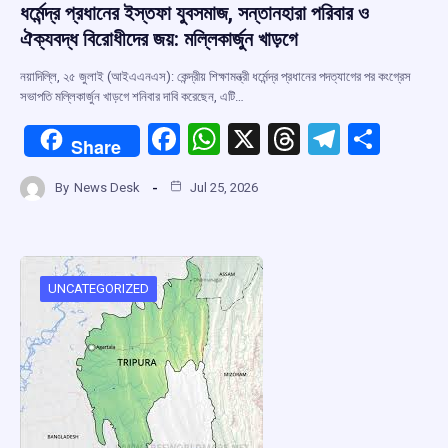
ধর্মেন্দ্র প্রধানের ইস্তফা যুবসমাজ, সন্তানহারা পরিবার ও
ঐক্যবদ্ধ বিরোধীদের জয়: মল্লিকার্জুন খাড়গে
নয়াদিল্লি, ২৫ জুলাই (আইএএনএস): কেন্দ্রীয় শিক্ষামন্ত্রী ধর্মেন্দ্র প্রধানের পদত্যাগের পর কংগ্রেস
সভাপতি মল্লিকার্জুন খাড়গে শনিবার দাবি করেছেন, এটি…
F
W
X
T
T
S
Share
a
h
hr
el
h
By
News Desk
Jul 25, 2026
ce
at
e
e
ar
b
s
a
gr
e
o
A
d
a
o
p
s
m
UNCATEGORIZED
k
p