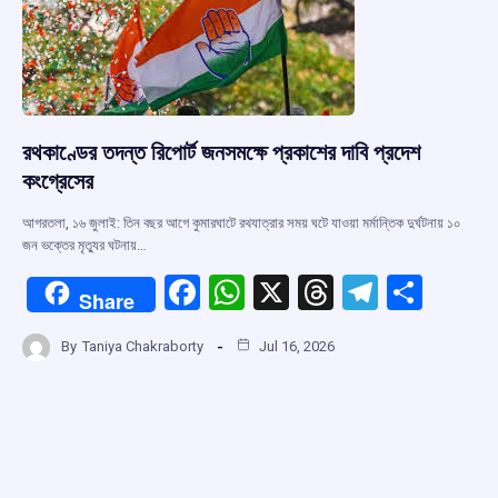
k
p
রথকাণ্ডের তদন্ত রিপোর্ট জনসমক্ষে প্রকাশের দাবি প্রদেশ
কংগ্রেসের
আগরতলা, ১৬ জুলাই: তিন বছর আগে কুমারঘাটে রথযাত্রার সময় ঘটে যাওয়া মর্মান্তিক দুর্ঘটনায় ১০
জন ভক্তের মৃত্যুর ঘটনায়…
F
W
X
T
T
S
Share
a
h
hr
el
h
By
Taniya Chakraborty
Jul 16, 2026
ce
at
e
e
ar
b
s
a
gr
e
o
A
d
a
o
p
s
m