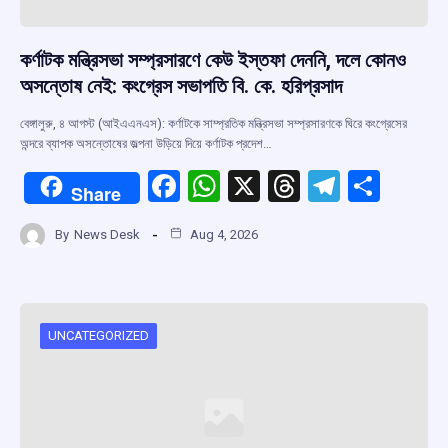
কর্ণাটক মন্ত্রিসভা সম্প্রসারণে কেউ ইস্তফা দেননি, দলে কোনও
অসন্তোষ নেই: কংগ্রেস সভাপতি বি. কে. হরিপ্রসাদ
বেঙ্গালুরু, ৪ আগস্ট (আইএএনএস): কর্ণাটকে সাম্প্রতিক মন্ত্রিসভা সম্প্রসারণকে ঘিরে কংগ্রেসের
অন্দরে ব্যাপক অসন্তোষের জল্পনা উড়িয়ে দিয়ে কর্ণাটক প্রদেশ…
F
W
X
T
T
S
Share
a
h
hr
el
h
By
News Desk
Aug 4, 2026
ce
at
e
e
ar
b
s
a
gr
e
o
A
d
a
o
p
s
m
UNCATEGORIZED
k
p