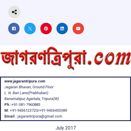
k
p
www.jagarantripura.com
Jagaran Bhavan, Ground Floor
L. N. Bari Lane(Prabhubari)
Banamalipur, Agartala, Tripura(W)
Ph :
+91-381-7960883
M:
+91-9436123720/+91-9436453389
Email :
jagarantripura@gmail.com
July 2017