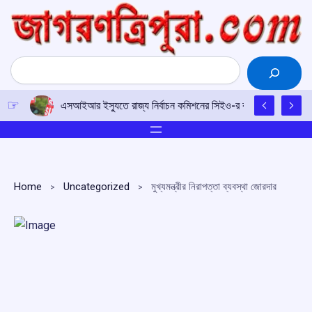
Skip
to
content
Search
এসআইআর ইস্যুতে রাজ্য নির্বাচন কমিশনের সিইও-র কাছে আইপিএফটির ড
Home
Uncategorized
মুখ্যমন্ত্রীর নিরাপত্তা ব্যবস্থা জোরদার