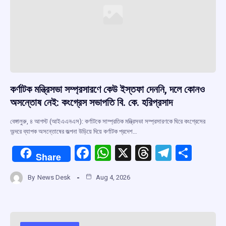
কর্ণাটক মন্ত্রিসভা সম্প্রসারণে কেউ ইস্তফা দেননি, দলে কোনও
অসন্তোষ নেই: কংগ্রেস সভাপতি বি. কে. হরিপ্রসাদ
বেঙ্গালুরু, ৪ আগস্ট (আইএএনএস): কর্ণাটকে সাম্প্রতিক মন্ত্রিসভা সম্প্রসারণকে ঘিরে কংগ্রেসের
অন্দরে ব্যাপক অসন্তোষের জল্পনা উড়িয়ে দিয়ে কর্ণাটক প্রদেশ…
F
W
X
T
T
S
Share
a
h
hr
el
h
By
News Desk
Aug 4, 2026
ce
at
e
e
ar
b
s
a
gr
e
o
A
d
a