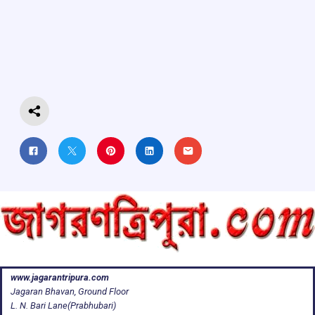
b
s
a
gr
e
o
A
d
a
o
p
s
m
k
p
www.jagarantripura.com
Jagaran Bhavan, Ground Floor
L. N. Bari Lane(Prabhubari)