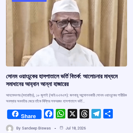
o
p
s
m
k
p
সোনম ওয়াংচুকের হাসপাতালে ভর্তি বিতর্ক: আলোচনার মাধ্যমে
সমাধানের আহ্বান আন্না হাজারের
আহমেদনগর (মহারাষ্ট্র), ১৮ জুলাই (আইএএনএস): জলবায়ু আন্দোলনকারী সোনম ওয়াংচুকের শারীরিক
অবস্থার অবনতির জেরে তাঁকে দিল্লির সফদরজং হাসপাতালে ভর্তি…
F
W
X
T
T
S
Share
a
h
hr
el
h
By
Sandeep Biswas
Jul 18, 2026
ce
at
e
e
ar