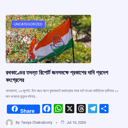
b
s
a
gr
e
o
A
d
a
o
p
s
m
UNCATEGORIZED
k
p
রথকাণ্ডের তদন্ত রিপোর্ট জনসমক্ষে প্রকাশের দাবি প্রদেশ
কংগ্রেসের
আগরতলা, ১৬ জুলাই: তিন বছর আগে কুমারঘাটে রথযাত্রার সময় ঘটে যাওয়া মর্মান্তিক দুর্ঘটনায় ১০
জন ভক্তের মৃত্যুর ঘটনায়…
F
W
X
T
T
S
Share
a
h
hr
el
h
By
Taniya Chakraborty
Jul 16, 2026
ce
at
e
e
ar