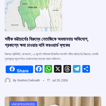
সমীক ভট্টাচার্যের বিরুদ্ধে নেতাজিকে অবমাননার অভিযোগ,
প্রকাশ্যে ক্ষমা চাওয়ার দাবি ফরওয়ার্ড ব্লকের
নিজস্ব প্রতিনিধি, আগরতলা, ১৯ জুলাই:পশ্চিমবঙ্গ বিজেপির সভাপতি সমীক ভট্টাচার্যের বিরুদ্ধে নেতাজি
সুভাষচন্দ্র বসুকে নিয়ে অবমাননাকর মন্তব্য করার অভিযোগ…
F
W
X
T
T
S
Share
a
h
hr
el
h
By
Reshmi Debnath
Jul 20, 2026
ce
at
e
e
ar
b
s
a
gr
e
o
A
d
a
UNCATEGORIZED