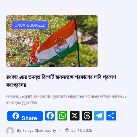
b
s
a
gr
e
o
A
d
a
o
p
s
m
UNCATEGORIZED
k
p
রথকাণ্ডের তদন্ত রিপোর্ট জনসমক্ষে প্রকাশের দাবি প্রদেশ
কংগ্রেসের
আগরতলা, ১৬ জুলাই: তিন বছর আগে কুমারঘাটে রথযাত্রার সময় ঘটে যাওয়া মর্মান্তিক দুর্ঘটনায় ১০
জন ভক্তের মৃত্যুর ঘটনায়…
F
W
X
T
T
S
Share
a
h
hr
el
h
By
Taniya Chakraborty
Jul 16, 2026
ce
at
e
e
ar