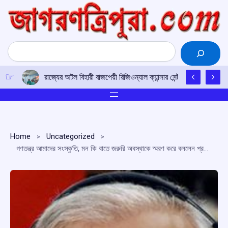
Skip
to
content
Search
রাজ্যের অটল বিহারী বাজপেয়ী রিজিওন্যাল ক্যান্সার সেন্টারে উত্তর-পূর্ব
Home
Uncategorized
গণতন্ত্র আমাদের সংস্কৃতি, মন কি বাতে জরুরি অবস্থাকে স্মরণ করে বললেন প্রধানমন্ত্রী