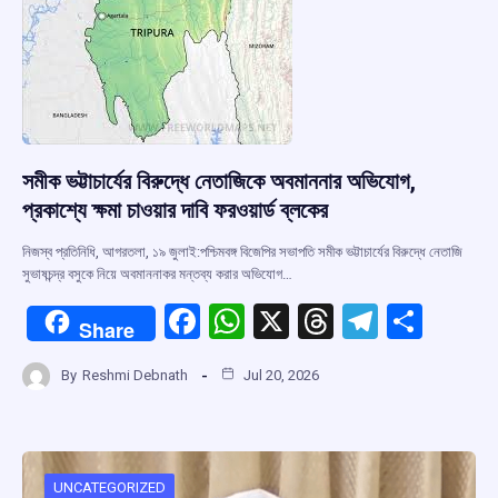
সমীক ভট্টাচার্যের বিরুদ্ধে নেতাজিকে অবমাননার অভিযোগ,
প্রকাশ্যে ক্ষমা চাওয়ার দাবি ফরওয়ার্ড ব্লকের
নিজস্ব প্রতিনিধি, আগরতলা, ১৯ জুলাই:পশ্চিমবঙ্গ বিজেপির সভাপতি সমীক ভট্টাচার্যের বিরুদ্ধে নেতাজি
সুভাষচন্দ্র বসুকে নিয়ে অবমাননাকর মন্তব্য করার অভিযোগ…
F
W
X
T
T
S
Share
a
h
hr
el
h
By
Reshmi Debnath
Jul 20, 2026
ce
at
e
e
ar
b
s
a
gr
e
o
A
d
a
UNCATEGORIZED