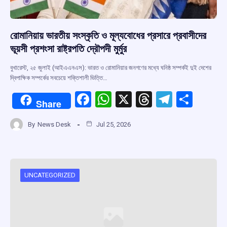
রোমানিয়ায় ভারতীয় সংস্কৃতি ও মূল্যবোধের প্রসারে প্রবাসীদের
ভূয়সী প্রশংসা রাষ্ট্রপতি দ্রৌপদী মুর্মুর
বুখারেস্ট, ২৫ জুলাই (আইএএনএস): ভারত ও রোমানিয়ার জনগণের মধ্যে ঘনিষ্ঠ সম্পর্কই দুই দেশের
দ্বিপাক্ষিক সম্পর্কের সবচেয়ে শক্তিশালী ভিত্তি…
F
W
X
T
T
S
Share
a
h
hr
el
h
By
News Desk
Jul 25, 2026
ce
at
e
e
ar
b
s
a
gr
e
o
A
d
a
o
p
s
m
UNCATEGORIZED
k
p