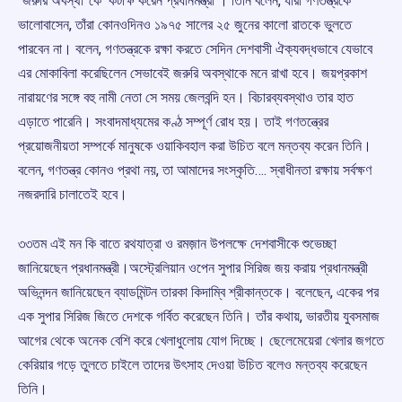
“জরুরি অবস্থা”কে কটাক্ষ করেন প্রধানমন্ত্রী । তিনি বলেন, যাঁরা গণতন্ত্রকে
ভালোবাসেন, তাঁরা কোনওদিনও ১৯৭৫ সালের ২৫ জুনের কালো রাতকে ভুলতে
পারবেন না। বলেন, গণতন্ত্রকে রক্ষা করতে সেদিন দেশবাসী ঐক্যবদ্ধভাবে যেভাবে
এর মোকাবিলা করেছিলেন সেভাবেই জরুরি অবস্থাকে মনে রাখা হবে। জয়প্রকাশ
নারায়ণের সঙ্গে বহু নামী নেতা সে সময় জেলবন্দি হন। বিচারব্যবস্থাও তার হাত
এড়াতে পারেনি। সংবাদমাধ্যমের কণ্ঠ সম্পূর্ণ রোধ হয়। তাই গণতন্ত্রের
প্রয়োজনীয়তা সম্পর্কে মানুষকে ওয়াকিবহাল করা উচিত বলে মন্তব্য করেন তিনি।
বলেন, গণতন্ত্র কোনও প্রথা নয়, তা আমাদের সংস্কৃতি…. স্বাধীনতা রক্ষায় সর্বক্ষণ
নজরদারি চালাতেই হবে।
৩৩তম এই মন কি বাতে রথযাত্রা ও রমজ়ান উপলক্ষে দেশবাসীকে শুভেচ্ছা
জানিয়েছেন প্রধানমন্ত্রী।অস্ট্রেলিয়ান ওপেন সুপার সিরিজ জয় করায় প্রধানমন্ত্রী
অভিনন্দন জানিয়েছেন ব্যাডমিন্টন তারকা কিদাম্বি শ্রীকান্তকে। বলেছেন, একের পর
এক সুপার সিরিজ জিতে দেশকে গর্বিত করেছেন তিনি। তাঁর কথায়, ভারতীয় যুবসমাজ
আগের থেকে অনেক বেশি করে খেলাধুলোয় যোগ দিচ্ছে। ছেলেমেয়েরা খেলার জগতে
কেরিয়ার গড়ে তুলতে চাইলে তাদের উৎসাহ দেওয়া উচিত বলেও মন্তব্য করেছেন
তিনি।