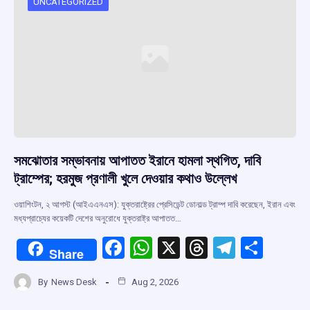
o
p
s
m
UNCATEGORIZED
k
p
সমঝোতার সম্ভাবনায় আপাতত ইরানে হামলা স্থগিত, দাবি
ট্রাম্পের; হরমুজ প্রণালী খুলে দেওয়ার কথাও উল্লেখ
ওয়াশিংটন, ২ আগস্ট (আইএএনএস): যুক্তরাষ্ট্রের প্রেসিডেন্ট ডোনাল্ড ট্রাম্প দাবি করেছেন, ইরান এবং
মধ্যপ্রাচ্যের কয়েকটি দেশের অনুরোধে যুক্তরাষ্ট্র আপাতত…
F
W
X
T
T
S
Share
a
h
hr
el
h
By
News Desk
Aug 2, 2026
ce
at
e
e
ar