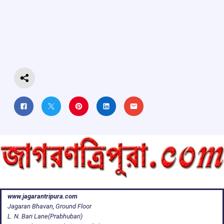
b
s
a
gr
e
o
A
d
a
o
p
s
m
k
p
www.jagarantripura.com
Jagaran Bhavan, Ground Floor
L. N. Bari Lane(Prabhubari)