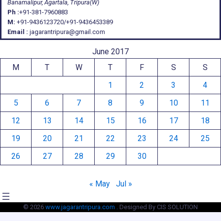
Banamalipur, Agartala, Tripura(W)
Ph :
+91-381-7960883
M:
+91-9436123720/+91-9436453389
Email :
jagarantripura@gmail.com
June 2017
M
T
W
T
F
S
S
1
2
3
4
5
6
7
8
9
10
11
12
13
14
15
16
17
18
19
20
21
22
23
24
25
26
27
28
29
30
« May
Jul »
© 2026
www.jagarantripura.com .
Designed By CIS SOLUTION