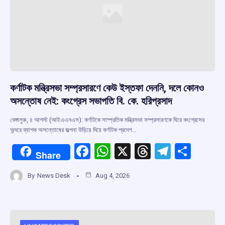
কর্ণাটক মন্ত্রিসভা সম্প্রসারণে কেউ ইস্তফা দেননি, দলে কোনও
অসন্তোষ নেই: কংগ্রেস সভাপতি বি. কে. হরিপ্রসাদ
বেঙ্গালুরু, ৪ আগস্ট (আইএএনএস): কর্ণাটকে সাম্প্রতিক মন্ত্রিসভা সম্প্রসারণকে ঘিরে কংগ্রেসের
অন্দরে ব্যাপক অসন্তোষের জল্পনা উড়িয়ে দিয়ে কর্ণাটক প্রদেশ…
F
W
X
T
T
S
Share
a
h
hr
el
h
By
News Desk
Aug 4, 2026
ce
at
e
e
ar
b
s
a
gr
e
o
A
d
a