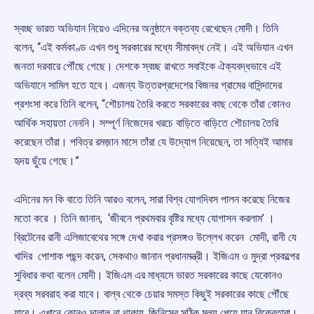
স্বচ্ছ ভারত অভিযান নিয়েও এদিনের অনুষ্ঠানে বক্তব্য রেখেছেন মোদী। তিনি
বলেন, “এই কর্মকাণ্ড এখন শুধু সরকারের মধ্যে সীমাবদ্ধ নেই। এই অভিযান এখন
জনতা দরবারে পৌঁছে গেছে। দেশকে স্বচ্ছ রাখতে সবাইকে ঐক্যবদ্ধভাবে এই
অভিযানে সামিল হতে হবে। এজন্য উত্তরপ্রদেশের বিজনর গ্রামের বাসিন্দাদের
প্রশংসা করে তিনি বলেন, “শৌচালয় তৈরি করতে সরকারের কাছ থেকে তাঁরা কোনও
আর্থিক সহায়তা নেননি। সম্পূর্ণ নিজেদের খরচে বাড়িতে বাড়িতে শৌচালয় তৈরি
করেছেন তাঁরা। পবিত্র রমজ়ান মাসে তাঁরা যে উদ্যোগ নিয়েছেন, তা সত্যিই আমার
হৃদয় ছুঁয়ে গেছে।”
এদিনের মন কি বাতে তিনি আরও বলেন, সারা বিশ্ব যোগদিবস পালন করেছে নিজের
মতো করে । তিনি জানান, ‘জীবনে প্রথমবার বৃষ্টির মধ্যে যোগাসন করলাম’ ।
ব্রিটেনের রানী এলিজাবেথের সঙ্গে দেখা করার প্রসঙ্গও উল্লেখ করেন মোদী, রানী যে
খাদির পোশাক পছন্দ করেন, সেকথাও জানান প্রধানমন্ত্রী। ইজিএম ও মুদ্রা প্রকল্পের
সুবিধার কথা বলেন মোদী। ইজিএম এর মাধ্যমে ভারত সরকারের কাছে যেকোনও
দ্রব্য সরবরাহ করা যাবে। বাল্ব থেকে চেয়ার সমস্ত কিছুই সরকারের কাছে পৌঁছে
যাবে। এখানে কোনও দালাল না থাকায়, জিনিসের সঠিক মূল্য পেয়ে যান বিক্রেতারা।