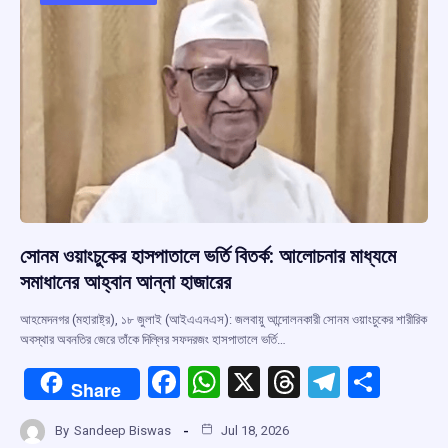
o
p
s
m
k
p
সোনম ওয়াংচুকের হাসপাতালে ভর্তি বিতর্ক: আলোচনার মাধ্যমে
সমাধানের আহ্বান আন্না হাজারের
আহমেদনগর (মহারাষ্ট্র), ১৮ জুলাই (আইএএনএস): জলবায়ু আন্দোলনকারী সোনম ওয়াংচুকের শারীরিক
অবস্থার অবনতির জেরে তাঁকে দিল্লির সফদরজং হাসপাতালে ভর্তি…
F
W
X
T
T
S
Share
a
h
hr
el
h
By
Sandeep Biswas
Jul 18, 2026
ce
at
e
e
ar