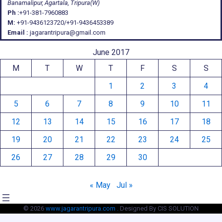
Banamalipur, Agartala, Tripura(W)
Ph :
+91-381-7960883
M:
+91-9436123720/+91-9436453389
Email :
jagarantripura@gmail.com
June 2017
M
T
W
T
F
S
S
1
2
3
4
5
6
7
8
9
10
11
12
13
14
15
16
17
18
19
20
21
22
23
24
25
26
27
28
29
30
« May
Jul »
© 2026
www.jagarantripura.com .
Designed By CIS SOLUTION