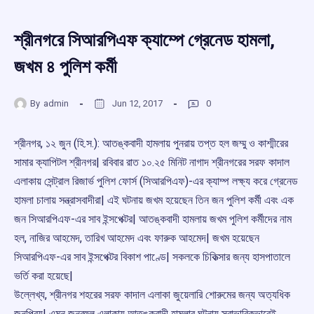
শ্রীনগরে সিআরপিএফ ক্যাম্পে গ্রেনেড হামলা,
জখম ৪ পুলিশ কর্মী
By
admin
Jun 12, 2017
0
শ্রীনগর, ১২ জুন (হি.স.): আতঙ্কবাদী হামলায় পুনরায় তপ্ত হল জম্মু ও কাশ্মীরের
সামার ক্যাপিটল শ্রীনগর| রবিবার রাত ১০.২৫ মিনিট নাগাদ শ্রীনগরের সরফ কাদাল
এলাকায় সেন্ট্রাল রিজার্ভ পুলিশ ফোর্স (সিআরপিএফ)-এর ক্যাম্প লক্ষ্য করে গ্রেনেড
হামলা চালায় সন্ত্রাসবাদীরা| এই ঘটনায় জখম হয়েছেন তিন জন পুলিশ কর্মী এবং এক
জন সিআরপিএফ-এর সাব ইন্সপেক্টর| আতঙ্কবাদী হামলায় জখম পুলিশ কর্মীদের নাম
হল, নাজির আহমেদ, তারিখ আহমেদ এবং ফারুক আহমেদ| জখম হয়েছেন
সিআরপিএফ-এর সাব ইন্সপেক্টর বিকাশ পাণ্ডে| সকলকে চিকিত্সার জন্য হাসপাতালে
ভর্তি করা হয়েছে|
উল্লেখ্য, শ্রীনগর শহরের সরফ কাদাল এলাকা জুয়েলারি শোরুমের জন্য অত্যধিক
জনপ্রিয়| এমন জনবহুল এলাকায় আতঙ্কবাদী হামলার ঘটনায় স্বাভাবিকভাবেই