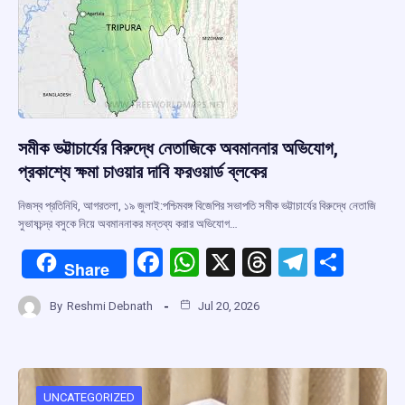
সমীক ভট্টাচার্যের বিরুদ্ধে নেতাজিকে অবমাননার অভিযোগ,
প্রকাশ্যে ক্ষমা চাওয়ার দাবি ফরওয়ার্ড ব্লকের
নিজস্ব প্রতিনিধি, আগরতলা, ১৯ জুলাই:পশ্চিমবঙ্গ বিজেপির সভাপতি সমীক ভট্টাচার্যের বিরুদ্ধে নেতাজি
সুভাষচন্দ্র বসুকে নিয়ে অবমাননাকর মন্তব্য করার অভিযোগ…
F
W
X
T
T
S
Share
a
h
hr
el
h
By
Reshmi Debnath
Jul 20, 2026
ce
at
e
e
ar
b
s
a
gr
e
o
A
d
a
UNCATEGORIZED