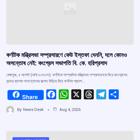
কর্ণাটক মন্ত্রিসভা সম্প্রসারণে কেউ ইস্তফা দেননি, দলে কোনও
অসন্তোষ নেই: কংগ্রেস সভাপতি বি. কে. হরিপ্রসাদ
বেঙ্গালুরু, ৪ আগস্ট (আইএএনএস): কর্ণাটকে সাম্প্রতিক মন্ত্রিসভা সম্প্রসারণকে ঘিরে কংগ্রেসের
অন্দরে ব্যাপক অসন্তোষের জল্পনা উড়িয়ে দিয়ে কর্ণাটক প্রদেশ…
F
W
X
T
T
S
Share
a
h
hr
el
h
By
News Desk
Aug 4, 2026
ce
at
e
e
ar
b
s
a
gr
e
o
A
d
a