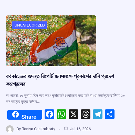
b
s
a
gr
e
o
A
d
a
o
p
s
m
UNCATEGORIZED
k
p
রথকাণ্ডের তদন্ত রিপোর্ট জনসমক্ষে প্রকাশের দাবি প্রদেশ
কংগ্রেসের
আগরতলা, ১৬ জুলাই: তিন বছর আগে কুমারঘাটে রথযাত্রার সময় ঘটে যাওয়া মর্মান্তিক দুর্ঘটনায় ১০
জন ভক্তের মৃত্যুর ঘটনায়…
F
W
X
T
T
S
Share
a
h
hr
el
h
By
Taniya Chakraborty
Jul 16, 2026
ce
at
e
e
ar