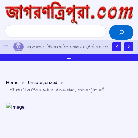
Skip
to
content
Search
মধ্যপ্রদেশে শিশুদের অধিকার লঙ্ঘনের দুই ঘটনায় স্বতঃপ্রণোদিত পদক্ষে
Home
Uncategorized
শ্রীনগরে সিআরপিএফ ক্যাম্পে গ্রেনেড হামলা, জখম ৪ পুলিশ কর্মী