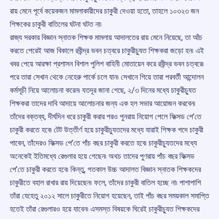
রায় মেনে পূর্বে কয়েকজন মামলাকারীদের চাকুরী দেওয়া হতো, তাহলে ১০৩২৩ জন
শিক্ষকের চাকুরী বাতিলের ঘটনা ঘটত না৷
রাজ্য সরকার বিজ্ঞান স্নাতক শিক্ষক মামলায় আদালতের রায় মেনে নিয়েছে, তা আঁচ
করতে পেরেই আজ বিকালে রবীন্দ্র ভবন চত্বরে চাকুরীচ্যুত শিক্ষকরা জড়ো হন৷ এই
খবর পেয়ে আরক্ষা প্রশাসন বিশাল পুলিশ বাহিনী মোতায়েন করে রবীন্দ্র ভবন চত্বরে৷
পরে তারা সেখান থেকে নেহেরু পার্কে চলে যান৷ সেখানে গিয়ে তারা পরবর্তী আন্দোলন
কর্মসূচী নিয়ে আলোচনা করেন৷ যতদূর জানা গেছে, ২/৩ দিনের মধ্যে চাকুরীচ্যুত
শিক্ষকরা তাদের দাবি আদায়ে আলোচনার জন্য এক হল সভার আয়োজন করবেন৷
তাঁদের বক্তব্য, দীর্ঘদিন ধরে চাকুরী করার পরও পুনরায় নিয়োগ পেলে ফিক্সড পে’তে
চাকুরী করতে হবে৷ টেট উত্তীর্ণ হয়ে চাকুরীচ্যুতদের মধ্যে যারাই শিক্ষক পদে চাকুরী
পাবেন, তাঁদেরও ফিক্সড পে’তে পাঁচ বছর চাকুরী করতে হবে৷ চাকুরীচ্যুতদের মধ্যে
অনেকেই ইতিমধ্যে রেগুলার হয়ে গেছেন৷ অথচ তাদের পুণরায় পাঁচ বছর ফিক্সড
পে’তে চাকুরী করতে হবে৷ কিন্তু, গতকাল উচ্চ আদালত বিজ্ঞান স্নাতক শিক্ষকদের
চাকুরীতে বহাল রাখার রায় দিয়েছেন৷ ফলে, তাঁদের চাকুরী বাতিল হচ্ছে না৷ পাশাপাশি
তাঁরা যেহেতু ২০১২ সালে চাকুরীতে নিয়োগ হয়েছেন, তাই পাঁচ বছর সময়কাল সমাপ্তি
হতেই তাঁরা রেগুলারও হয়ে যাবেন৷ এসমস্ত বিষয়কে ঘিরেই চাকুরীচ্যুত শিক্ষকদের