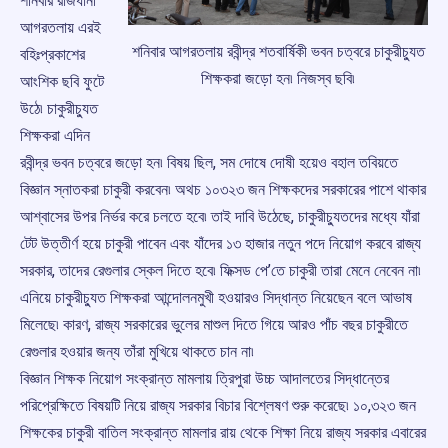
শনিবার রাজধানী
আগরতলায় এরই
শনিবার আগরতলায় রবীন্দ্র শতবার্ষিকী ভবন চত্বরে চাকুরীচ্যুত
বহিঃপ্রকাশের
শিক্ষকরা জড়ো হন৷ নিজস্ব ছবি৷
আংশিক ছবি ফুটে
উঠে৷ চাকুরীচ্যুত
শিক্ষকরা এদিন
রবীন্দ্র ভবন চত্বরে জড়ো হন৷ বিষয় ছিল, সম দোষে দোষী হয়েও বহাল তবিয়তে
বিজ্ঞান স্নাতকরা চাকুরী করবেন৷ অথচ ১০৩২৩ জন শিক্ষকদের সরকারের পাশে থাকার
আশ্বাসের উপর নির্ভর করে চলতে হবে৷ তাই দাবি উঠেছে, চাকুরীচ্যুতদের মধ্যে যাঁরা
টেট উত্তীর্ণ হয়ে চাকুরী পাবেন এবং যাঁদের ১৩ হাজার নতুন পদে নিয়োগ করবে রাজ্য
সরকার, তাদের রেগুলার স্কেল দিতে হবে৷ ফিক্সড পে’তে চাকুরী তারা মেনে নেবেন না৷
এনিয়ে চাকুরীচ্যুত শিক্ষকরা আন্দোলনমুখী হওয়ারও সিদ্ধান্ত নিয়েছেন বলে আভাষ
মিলেছে৷ কারণ, রাজ্য সরকারের ভুলের মাশুল দিতে গিয়ে আরও পাঁচ বছর চাকুরীতে
রেগুলার হওয়ার জন্য তাঁরা মুখিয়ে থাকতে চান না৷
বিজ্ঞান শিক্ষক নিয়োগ সংক্রান্ত মামলায় ত্রিপুরা উচ্চ আদালতের সিদ্ধান্তের
পরিপ্রেক্ষিতে বিষয়টি নিয়ে রাজ্য সরকার বিচার বিশ্লেষণ শুরু করেছে৷ ১০,৩২৩ জন
শিক্ষকের চাকুরী বাতিল সংক্রান্ত মামলার রায় থেকে শিক্ষা নিয়ে রাজ্য সরকার এবারের