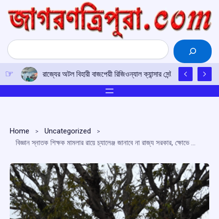
Skip
to
content
Search
চাকমা ভাষার উন্নয়নে সকলকে এগিয়ে আসার আহ্বান
Home
Uncategorized
বিজ্ঞান স্নাতক শিক্ষক মামলার রায়ে চ্যালেঞ্জ জানাবে না রাজ্য সরকার, ক্ষোভে ফঁুসছেন চাকুরীচ্যুতরা