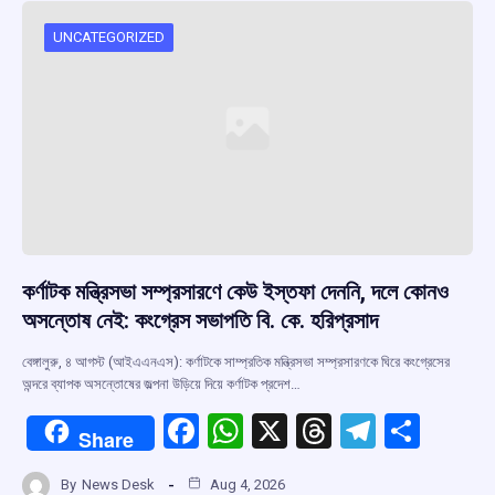
UNCATEGORIZED
কর্ণাটক মন্ত্রিসভা সম্প্রসারণে কেউ ইস্তফা দেননি, দলে কোনও
অসন্তোষ নেই: কংগ্রেস সভাপতি বি. কে. হরিপ্রসাদ
বেঙ্গালুরু, ৪ আগস্ট (আইএএনএস): কর্ণাটকে সাম্প্রতিক মন্ত্রিসভা সম্প্রসারণকে ঘিরে কংগ্রেসের
অন্দরে ব্যাপক অসন্তোষের জল্পনা উড়িয়ে দিয়ে কর্ণাটক প্রদেশ…
F
W
X
T
T
S
Share
a
h
hr
el
h
By
News Desk
Aug 4, 2026