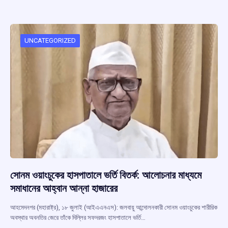
b
s
a
gr
e
o
A
d
a
o
p
s
m
UNCATEGORIZED
k
p
সোনম ওয়াংচুকের হাসপাতালে ভর্তি বিতর্ক: আলোচনার মাধ্যমে
সমাধানের আহ্বান আন্না হাজারের
আহমেদনগর (মহারাষ্ট্র), ১৮ জুলাই (আইএএনএস): জলবায়ু আন্দোলনকারী সোনম ওয়াংচুকের শারীরিক
অবস্থার অবনতির জেরে তাঁকে দিল্লির সফদরজং হাসপাতালে ভর্তি…