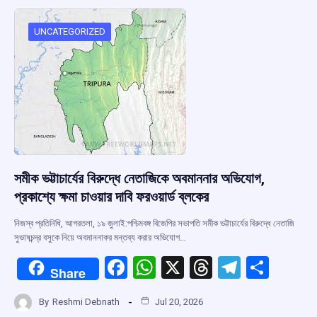
o
A
d
a
o
p
s
m
UNCATEGORIZED
k
p
সমীক ভট্টাচার্যের বিরুদ্ধে নেতাজিকে অবমাননার অভিযোগ,
প্রকাশ্যে ক্ষমা চাওয়ার দাবি ফরওয়ার্ড ব্লকের
নিজস্ব প্রতিনিধি, আগরতলা, ১৯ জুলাই:পশ্চিমবঙ্গ বিজেপির সভাপতি সমীক ভট্টাচার্যের বিরুদ্ধে নেতাজি
সুভাষচন্দ্র বসুকে নিয়ে অবমাননাকর মন্তব্য করার অভিযোগ…
F
W
X
T
T
S
Share
a
h
hr
el
h
By
Reshmi Debnath
Jul 20, 2026
ce
at
e
e
ar