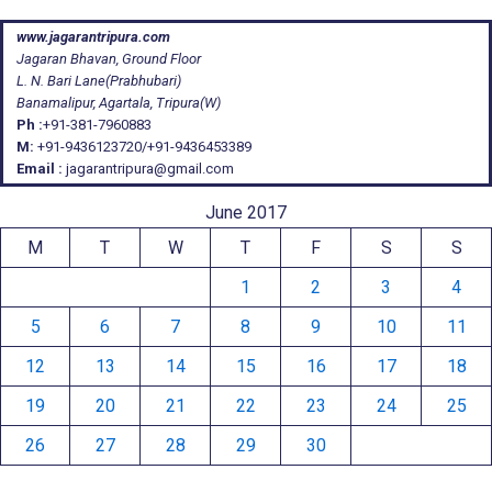
www.jagarantripura.com
Jagaran Bhavan, Ground Floor
L. N. Bari Lane(Prabhubari)
Banamalipur, Agartala, Tripura(W)
Ph :
+91-381-7960883
M:
+91-9436123720/+91-9436453389
Email :
jagarantripura@gmail.com
June 2017
M
T
W
T
F
S
S
1
2
3
4
5
6
7
8
9
10
11
12
13
14
15
16
17
18
19
20
21
22
23
24
25
26
27
28
29
30