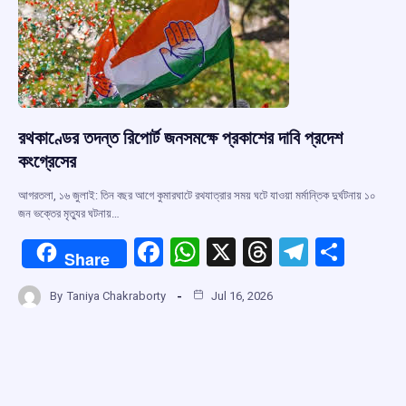
k
p
রথকাণ্ডের তদন্ত রিপোর্ট জনসমক্ষে প্রকাশের দাবি প্রদেশ
কংগ্রেসের
আগরতলা, ১৬ জুলাই: তিন বছর আগে কুমারঘাটে রথযাত্রার সময় ঘটে যাওয়া মর্মান্তিক দুর্ঘটনায় ১০
জন ভক্তের মৃত্যুর ঘটনায়…
F
W
X
T
T
S
Share
a
h
hr
el
h
By
Taniya Chakraborty
Jul 16, 2026
ce
at
e
e
ar
b
s
a
gr
e
o
A
d
a
o
p
s
m