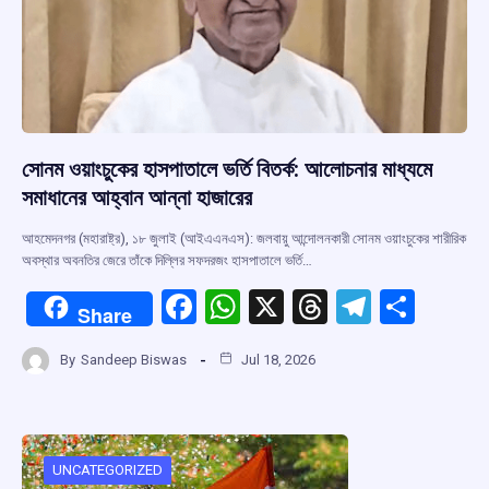
সোনম ওয়াংচুকের হাসপাতালে ভর্তি বিতর্ক: আলোচনার মাধ্যমে
সমাধানের আহ্বান আন্না হাজারের
আহমেদনগর (মহারাষ্ট্র), ১৮ জুলাই (আইএএনএস): জলবায়ু আন্দোলনকারী সোনম ওয়াংচুকের শারীরিক
অবস্থার অবনতির জেরে তাঁকে দিল্লির সফদরজং হাসপাতালে ভর্তি…
F
W
X
T
T
S
Share
a
h
hr
el
h
By
Sandeep Biswas
Jul 18, 2026
ce
at
e
e
ar
b
s
a
gr
e
o
A
d
a
o
p
s
m
UNCATEGORIZED