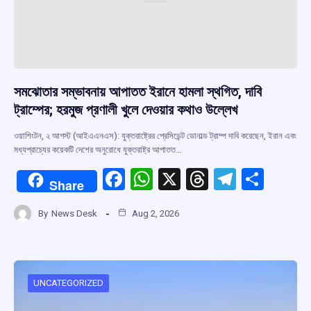
সমঝোতার সম্ভাবনায় আপাতত ইরানে হামলা স্থগিত, দাবি
ট্রাম্পের; হরমুজ প্রণালী খুলে দেওয়ার কথাও উল্লেখ
ওয়াশিংটন, ২ আগস্ট (আইএএনএস): যুক্তরাষ্ট্রের প্রেসিডেন্ট ডোনাল্ড ট্রাম্প দাবি করেছেন, ইরান এবং
মধ্যপ্রাচ্যের কয়েকটি দেশের অনুরোধে যুক্তরাষ্ট্র আপাতত…
F
W
X
T
T
S
Share
a
h
hr
el
h
By
News Desk
Aug 2, 2026
ce
at
e
e
ar
b
s
a
gr
e
o
A
d
a
o
p
s
m
UNCATEGORIZED