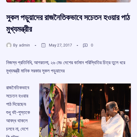
সুকল পড়ুয়াদের রাজনৈতিকভাবে সচেতন হওয়ার পাঠ
মুখ্যমন্ত্রীর
By
admin
May 27, 2017
0
নিজস্ব প্রতিনিধি, আগরতলা, ২৬ মে৷৷ দেশের বর্তমান পরিস্থিতির চিত্র তুলে ধরে
মুখ্যমন্ত্রী মানিক সরকার সুকল পড়ুয়াদের
রাজনৈতিকভাবে
সচেতন হওয়ার
পাঠ দিয়েছেন৷
শুধু বই-পুস্তকে
আবদ্ধ থাকলে
চলবে না, দেশে