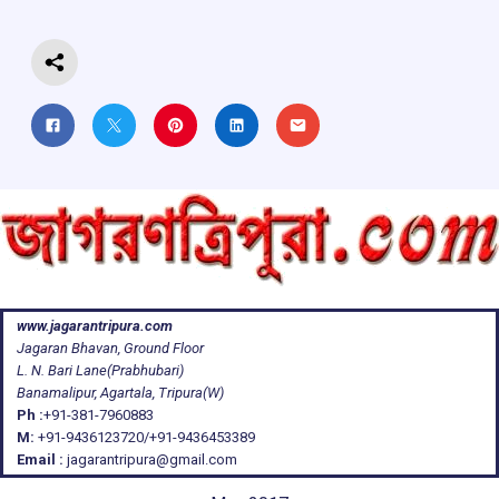
k
p
www.jagarantripura.com
Jagaran Bhavan, Ground Floor
L. N. Bari Lane(Prabhubari)
Banamalipur, Agartala, Tripura(W)
Ph :
+91-381-7960883
M:
+91-9436123720/+91-9436453389
Email :
jagarantripura@gmail.com