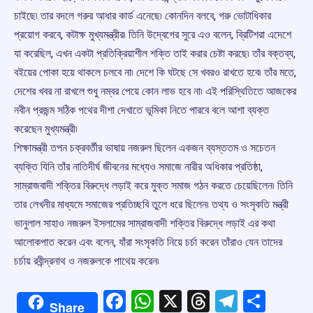
চাইছে৷ তার বদলে গরুর আধার কার্ড এনেছে৷ কোনদিন বলবে, গরু ভোটাধিকার
প্রয়োগ করবে, কটাক্ষ মুখ্যমন্ত্রীর৷ তিনি উদ্বেগের সুরে এও বলেন, ব্রিটিশরা এদেশে
যা করেছিল, এখন একটা প্রতিক্রিয়াশীল শক্তি তাই করার চেষ্টা করছে৷ তাঁর বক্তব্য,
বইয়ের পোকা হয়ে থাকলে চলবে না৷ দেশে কি ঘটছে সে খবরও রাখতে হবে৷ তাঁর মতে,
দেশের খবর না রাখলে শুধু নম্বর পেয়ে কোন লাভ হবে না৷ এই পরিস্থিতিতে আজকের
নবীন প্রজন্ম সঠিক পথের দীশা দেখাতে ভূমিকা নিতে পারবে বলে আশা ব্যক্ত
করেছেন মুখ্যমন্ত্রী৷
শিক্ষামন্ত্রী তপন চক্রবর্তীর ভাষায় নজরুল ছিলেন একজন ব্যস্ততম ও সচেতন
ব্যক্তি যিনি তাঁর নাতিদীর্ঘ জীবনের মধ্যেও সমাজে নারীর অধিকার প্রতিষ্ঠা,
সাম্রাজবাদী শক্তির বিরুদ্ধে লড়াই করে মুক্ত সমাজ গঠন করতে চেয়েছিলেন৷ তিনি
তার লেখনীর মাধ্যমে সমাজের প্রতিচ্ছবি তুলে ধরে ছিলেন৷ তথ্য ও সংসৃকতি মন্ত্রী
ভানুলাল সাহাও নজরুল ইসলামের সাম্রাজবাদী শক্তির বিরুদ্ধে লড়াই এর কথা
আলোকপাত করেন এবং বলেন, যাঁরা সংসৃকতি নিয়ে চর্চা করেন তাঁরাও যেন তাদের
চর্চায় রবীন্দ্রনাথ ও নজরুলকে পাথেয় করেন৷
Facebook
WhatsApp
X
Threads
Telegr
Shar
Share