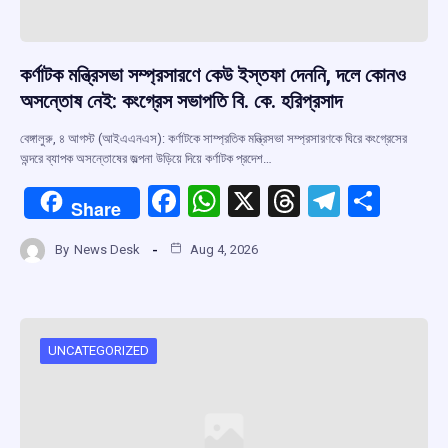
কর্ণাটক মন্ত্রিসভা সম্প্রসারণে কেউ ইস্তফা দেননি, দলে কোনও
অসন্তোষ নেই: কংগ্রেস সভাপতি বি. কে. হরিপ্রসাদ
বেঙ্গালুরু, ৪ আগস্ট (আইএএনএস): কর্ণাটকে সাম্প্রতিক মন্ত্রিসভা সম্প্রসারণকে ঘিরে কংগ্রেসের
অন্দরে ব্যাপক অসন্তোষের জল্পনা উড়িয়ে দিয়ে কর্ণাটক প্রদেশ…
F
W
X
T
T
S
Share
a
h
hr
el
h
By
News Desk
Aug 4, 2026
ce
at
e
e
ar
b
s
a
gr
e
o
A
d
a
o
p
s
m
UNCATEGORIZED
k
p