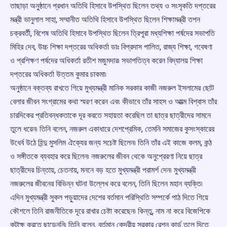
তাছাড়া অনুষ্ঠানে প্রধান অতিথি হিসাবে উপস্থিত ছিলেন তথ্য ও সংসৃকতি দপ্তরের
মন্ত্রী ভানুলাল সাহা, সম্মানীত অতিথি হিসাবে উপস্থিত ছিলেন শিক্ষামন্ত্রী তপন
চক্রবর্তী, বিশেষ অতিথি হিসাবে উপস্থিত ছিলেন ত্রিপুরা মধ্যশিক্ষা পর্ষদের সভাপতি
মিহির দেব, উচ্চ শিক্ষা দপ্তরের অধিকর্তা ডাঃ বিপ্রদাস পালিত, রাজ্য শিক্ষা, গবেষণা
ও প্রশিক্ষণ পর্ষদের অধিকর্তা রতীশ মজুমদার৷ সভাপতিত্ব করেন বিদ্যালয় শিক্ষা
দপ্তরের অধিকর্তা উত্তম কুমার চাকমা৷
অনুষ্ঠানে বক্তব্য রাখতে গিয়ে মুখ্যমন্ত্রী মানিক সরকার কাজী নজরুল ইসলামের ছোট
বেলার জীবন সংগ্রামের কথা স্মরণ করেন এবং কীভাবে তাঁর সাহস ও আাত্ম বিশ্বাস তাঁর
চারদিকের প্রতিবন্ধকতাকে দূর করতে সহায়তা করেছিল তা ছাত্র ছাত্রীদের সামনে
তুলে ধরেন৷ তিনি বলেন, নজরুল একাধারে দেশপ্রেমিক, তেমনি সমাজের কুসংস্কারের
উধের্ব উঠে হিন্দু মুসলিম ঐক্যের জন্য সচেষ্ট ছিলেন৷ তিনি তাঁর এই কাজে কলম, কন্ঠ
ও সঙ্গীতকে ব্যবহার করে ছিলেন৷ নজরুলের জীবন থেকে অনুপ্রেরণা নিয়ে ছাত্র
ছাত্রীদের চিন্তায়, চেতনায়, মননে বড় হতে মুখ্যমন্ত্রী পরামর্শ দেন৷ মুখ্যমন্ত্রী
নজরুলের জীবনের বিভিন্ন ঘটনা উল্লেখ করে বলেন, তিনি ছিলেন মহান ব্যক্তি৷
এদিন মুখ্যমন্ত্রী সুকল পড়ুয়াদের দেশের বর্তমান পরিস্থিতি সম্পর্কে পাঠ দিতে গিয়ে
কৌশলে তিনি রাজনীতিকে দূরে রাখার চেষ্টা করেছেন৷ কিন্তু, নাম না করে বিজেপিকে
কটাক্ষ করতে ছাড়েননি৷ তিনি বলেন, বর্তমান কেন্দ্রীয় সরকার রেশন কার্ড তুলে দিতে