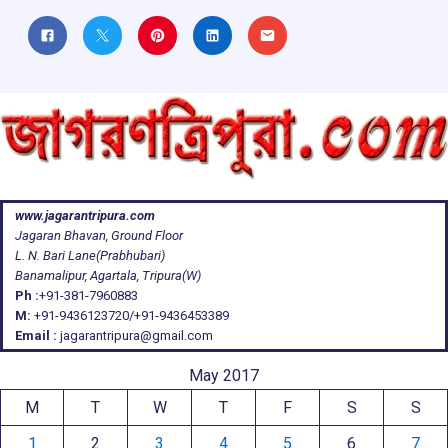
www.jagarantripura.com
Jagaran Bhavan, Ground Floor
L. N. Bari Lane(Prabhubari)
Banamalipur, Agartala, Tripura(W)
Ph :
+91-381-7960883
M:
+91-9436123720/+91-9436453389
Email :
jagarantripura@gmail.com
May 2017
M
T
W
T
F
S
S
1
2
3
4
5
6
7