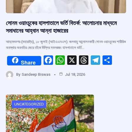
সোনম ওয়াংচুকের হাসপাতালে ভর্তি বিতর্ক: আলোচনার মাধ্যমে
সমাধানের আহ্বান আন্না হাজারের
আহমেদনগর (মহারাষ্ট্র), ১৮ জুলাই (আইএএনএস): জলবায়ু আন্দোলনকারী সোনম ওয়াংচুকের শারীরিক
অবস্থার অবনতির জেরে তাঁকে দিল্লির সফদরজং হাসপাতালে ভর্তি…
F
W
X
T
T
S
Share
a
h
hr
el
h
By
Sandeep Biswas
Jul 18, 2026
ce
at
e
e
ar
b
s
a
gr
e
o
A
d
a
o
p
s
m
UNCATEGORIZED
k
p