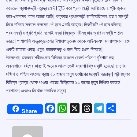
করেছেন প্রধানমন্ত্রী নরেন্দ্র মোদী| টুইট করে প্রধানমন্ত্রী জানিয়েছেন, শ্রীলঙ্কার
ভাই-বোনদের পাশে আমরা আছি| শুক্রবার প্রধানমন্ত্রী জানিয়েছিলেন, ত্রাণ সামগ্রী
নিয়ে শনিবার সকালে কলম্বো পেঁ ছবে একটি জাহাজ| দ্বিতীয়টি পেঁ ছবে রবিবার|
প্রধানমন্ত্রীর প্রতিশ্রুতি মতোই বন্যা বিধ্বস্ত শ্রীলঙ্কায় ত্রাণ সামগ্রী পাঠাল
ভারত| পাশাপাশি অন্ধ্রপ্রদেশের বিশাখাপত্তনম থেকে আইএনএস জালাশওয়ান নামে
একটি জাহাজ খাবার, ওষুধ, জামাকাপড় ও জল নিয়ে রওনা দিয়েছে|
উল্লেখ্য, শুক্রবার শ্রীলঙ্কার বিভিন্ন অঞ্চলে রেকর্ড পরিমাণ বৃষ্টিপাত হয়|
একনাগাড়ে বর্ষণের কারণেই অনেক জায়গাতেই বন্যাপরিস্থির সৃষ্টি হয়েছে| দেশের
দক্ষিণ ও পশ্চিম অংশের প্রায় ২০ হাজার মানুষ দুর্যোগের মধ্যেই ঘরছাড়া| শ্রীলঙ্কার
বিভিন্ন প্রান্ত থেকে পাওয়া খবরের ভিত্তিতে ৯১ জনের মৃতু্য নিশ্চিত করেছে
প্রশাসন| এখনও নিখোঁজ শতাধিক মানুষ|
Facebook
WhatsApp
X
Threads
Telegr
Shar
Share