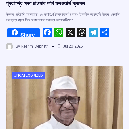
প্রকাশ্যে ক্ষমা চাওয়ার দাবি ফরওয়ার্ড ব্লকের
নিজস্ব প্রতিনিধি, আগরতলা, ১৯ জুলাই:পশ্চিমবঙ্গ বিজেপির সভাপতি সমীক ভট্টাচার্যের বিরুদ্ধে নেতাজি
সুভাষচন্দ্র বসুকে নিয়ে অবমাননাকর মন্তব্য করার অভিযোগ…
F
W
X
T
T
S
Share
a
h
hr
el
h
By
Reshmi Debnath
Jul 20, 2026
ce
at
e
e
ar
b
s
a
gr
e
o
A
d
a
o
p
s
m
UNCATEGORIZED
k
p