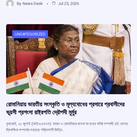
By
News Desk
Jul 25, 2026
ce
at
e
e
ar
b
s
a
gr
e
o
A
d
a
o
p
s
m
UNCATEGORIZED
k
p
রোমানিয়ায় ভারতীয় সংস্কৃতি ও মূল্যবোধের প্রসারে প্রবাসীদের
ভূয়সী প্রশংসা রাষ্ট্রপতি দ্রৌপদী মুর্মুর
বুখারেস্ট, ২৫ জুলাই (আইএএনএস): ভারত ও রোমানিয়ার জনগণের মধ্যে ঘনিষ্ঠ সম্পর্কই দুই দেশের
দ্বিপাক্ষিক সম্পর্কের সবচেয়ে শক্তিশালী ভিত্তি…