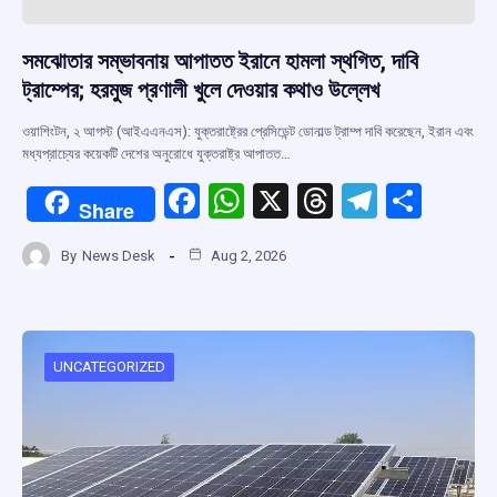
সমঝোতার সম্ভাবনায় আপাতত ইরানে হামলা স্থগিত, দাবি
ট্রাম্পের; হরমুজ প্রণালী খুলে দেওয়ার কথাও উল্লেখ
ওয়াশিংটন, ২ আগস্ট (আইএএনএস): যুক্তরাষ্ট্রের প্রেসিডেন্ট ডোনাল্ড ট্রাম্প দাবি করেছেন, ইরান এবং
মধ্যপ্রাচ্যের কয়েকটি দেশের অনুরোধে যুক্তরাষ্ট্র আপাতত…
F
W
X
T
T
S
Share
a
h
hr
el
h
By
News Desk
Aug 2, 2026
ce
at
e
e
ar
b
s
a
gr
e
o
A
d
a
o
p
s
m
UNCATEGORIZED
k
p