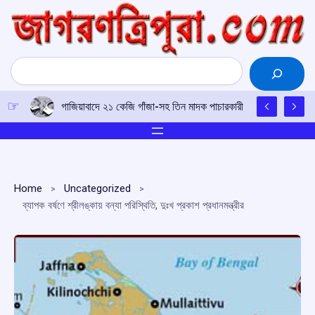
Skip
to
content
Search
গাজিয়াবাদে ২১ কেজি গাঁজা-সহ তিন মাদক পাচারকারী গ্রেফতার
Home
Uncategorized
ব্যাপক বর্ষণে শ্রীলঙ্কায় বন্যা পরিস্থিতি, দুঃখ প্রকাশ প্রধানমন্ত্রীর