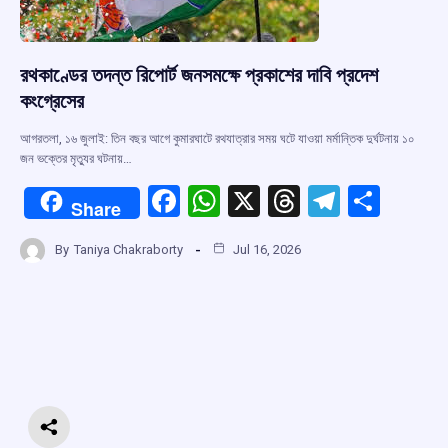
রথকাণ্ডের তদন্ত রিপোর্ট জনসমক্ষে প্রকাশের দাবি প্রদেশ
কংগ্রেসের
আগরতলা, ১৬ জুলাই: তিন বছর আগে কুমারঘাটে রথযাত্রার সময় ঘটে যাওয়া মর্মান্তিক দুর্ঘটনায় ১০
জন ভক্তের মৃত্যুর ঘটনায়…
F
W
X
T
T
S
Share
a
h
hr
el
h
By
Taniya Chakraborty
Jul 16, 2026
ce
at
e
e
ar
b
s
a
gr
e
o
A
d
a
o
p
s
m
k
p