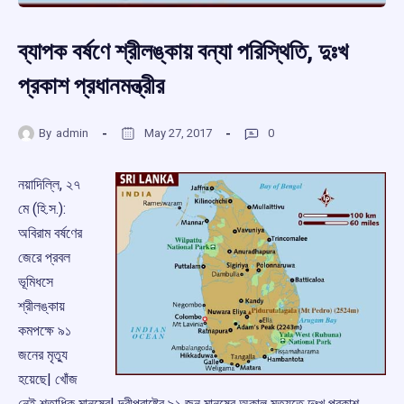
ব্যাপক বর্ষণে শ্রীলঙ্কায় বন্যা পরিস্থিতি, দুঃখ
প্রকাশ প্রধানমন্ত্রীর
By
admin
May 27, 2017
0
নয়াদিল্লি, ২৭
মে (হি.স.):
অবিরাম বর্ষণের
জেরে প্রবল
ভূমিধসে
শ্রীলঙ্কায়
কমপক্ষে ৯১
জনের মৃতু্য
হয়েছে| খোঁজ
নেই শতাধিক মানুষের| দ্বীপরাষ্ট্রে ৯১ জন মানুষের অকাল মৃতু্যতে দুঃখ প্রকাশ