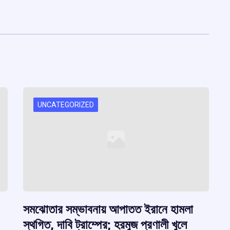
UNCATEGORIZED
সমঝোতার সম্ভাবনায় আপাতত ইরানে হামলা
স্থগিত, দাবি ট্রাম্পের; হরমুজ প্রণালী খুলে