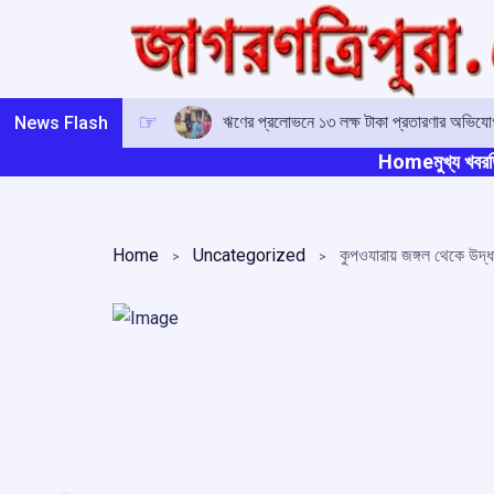
Skip
to
content
ঋণের প্রলোভনে ১৩ লক্ষ টাকা প্রতারণার অভিযোগ,
News Flash
Home
মুখ্য খবর
ত
Home
Uncategorized
কুপওযারায় জঙ্গল থেকে উদ্ধা