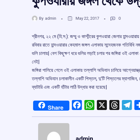
কুপওযারায় জঙ্গল থেকে উদ্
By
admin
May 22, 2017
0
শ্রীনগর, ২২ মে (হি.স.): জম্মু ও কাশ্মীরের কুপওয়ারা জেলার হান্দওয়ার
রবিবার রাতে হান্দওয়ারার কেহমাল জঙ্গল এলাকায় সন্দেহজনক গতিবিধি নজরে 
গুলি চালায়| বেশ কিছুক্ষণ ধরে গুলির লড়াই চলার পর জঙ্গিরা ওই এলা
নেই|
জঙ্গিরা পালিয়ে গেলে ওই এলাকায় তল্লাশি অভিযান চালিয়ে আগ্নেয়াস্ত্র
তল্লাশি অভিযান চলাকালীন একটি পিস্তল, দু’টি পিস্তলের ম্যাগাজিন, ৪০
ব্যাটারি এবং একটি হাঁটার লাঠি উদ্ধার করা হয়েছে|
Facebook
WhatsApp
X
Thre
T
Share
admin