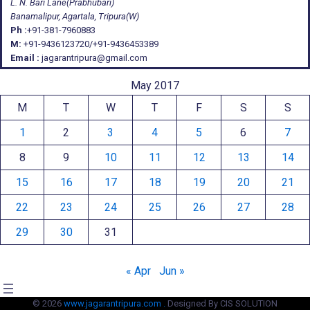
L. N. Bari Lane(Prabhubari)
Banamalipur, Agartala, Tripura(W)
Ph :
+91-381-7960883
M:
+91-9436123720/+91-9436453389
Email :
jagarantripura@gmail.com
May 2017
M
T
W
T
F
S
S
1
2
3
4
5
6
7
8
9
10
11
12
13
14
15
16
17
18
19
20
21
22
23
24
25
26
27
28
29
30
31
« Apr
Jun »
© 2026
www.jagarantripura.com .
Designed By CIS SOLUTION