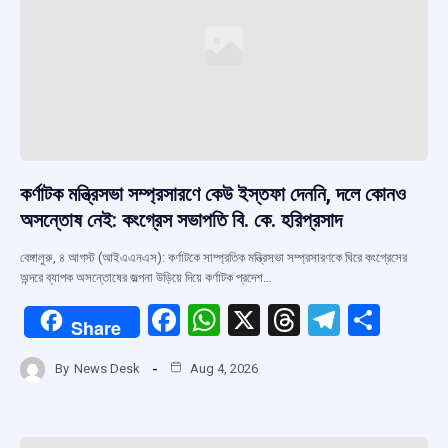
কর্ণাটক মন্ত্রিসভা সম্প্রসারণে কেউ ইস্তফা দেননি, দলে কোনও
অসন্তোষ নেই: কংগ্রেস সভাপতি বি. কে. হরিপ্রসাদ
বেঙ্গালুরু, ৪ আগস্ট (আইএএনএস): কর্ণাটকে সাম্প্রতিক মন্ত্রিসভা সম্প্রসারণকে ঘিরে কংগ্রেসের
অন্দরে ব্যাপক অসন্তোষের জল্পনা উড়িয়ে দিয়ে কর্ণাটক প্রদেশ…
F
W
X
T
T
S
Share
a
h
hr
el
h
By
News Desk
Aug 4, 2026
ce
at
e
e
ar
b
s
a
gr
e
o
A
d
a