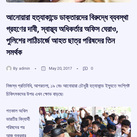
আনোয়ারা হত্যাকান্ডে ডাক্তারদের বিরুদ্ধে ব্যবস্থা
গ্রহণের দাবী, স্বাস্থ্য অধিকর্তার অফিস ঘেরাও,
পুলিশের লাঠিচার্জে আহত ছাত্র পরিষদের তিন
সমর্থক
By
admin
May 20, 2017
0
নিজস্ব প্রতিনিধি, আগরতলা, ১৯ মে৷৷ আনোয়ারা চৌধুরী হত্যাকান্ড ইস্যুতে সংশ্লিষ্ট
চিকিৎসকদের উপর এখন ক্ষোভ বাড়ছে৷
গতকাল অখিল
ভারতীয় বিদ্যার্থী
পরিষদের পর
আজ শুক্রবার