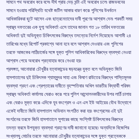
সামনে পথ অবরোধ করে বসে৷ দীর্ঘ প্রায় দেড় ঘন্টা এই অবরোধ চলে৷ রাজভবনের
সামনে হওয়ায় পরিস্থিতি যথেষ্ট জটিল আকার ধারণ করে৷ পুলিশের উধর্বতন
আধিকারিকরা ছুটে আসেন এবং ছাত্রনেতাদের দাবী পূরণের আশ্বাস দেন৷ পরবর্তী সময়
স্বাস্থ্য দফতরের এক যুগ্ম অধিকর্তা এসে তাদের জানান গত ১৮ তারিখ দফতরের
অধিকর্তা দুই অভিযুক্ত চিকিৎসকের বিরুদ্ধে তদন্তের নির্দেশ দিয়েছেন৷ আগামী ২৪
তারিখের মধ্যে রিপোর্ট প্রকাশ্যে আনা হবে বলে আশ্বাস দেওয়ায় এবং পুলিশের
তরফে আজকের লাঠিচার্জের সঙ্গে যুক্ত পুলিশ আধিকারিকের বিরুদ্ধে ব্যবস্থা নেওয়া
আশ্বাস পেয়ে অবরোধ প্রত্যাহার করে নেওয়া হয়৷
প্রসঙ্গত, আনোয়ারা চৌধুরীর হত্যাকান্ডের ষড়যন্ত্রে যুক্ত বলে অভিযুক্ত জিবি
হাসপাতালের দুই চিকিৎসক শ্যামসুন্দর সাহা এবং কিষাণ রাউতের বিরুদ্ধে শাস্তিমূলক
ব্যবস্থা গ্রহণ এবং গ্রেপ্তারের দাবীতে বৃহস্পতিবার অখিল ভারতীয় বিদ্যার্থী পরিষদ
স্বাস্থ্য অধিকর্তা কার্যালয় ঘেরাও করে৷ পরে পুলিশ আন্দোলনকারীদের উপর লার্ঠি চালায়
এবং ঘেরাও মুক্ত করে৷ এদিকে যুব কংগ্রেস ও এন এস ইউ আইয়ের যৌথ উদ্যোগে
একেই দাবীতে জিবি হাসপাতাল অভিযান সংগঠিত করা হয়৷ কংগ্রেসের এই দুই
সংগঠনের তরফে জিবি হাসপাতালে সুপারের কাছে সংশ্লিষ্ট চিকিৎসকের বিরুদ্ধে
তদন্ত ক্রমে উপযুক্ত ব্যবস্থা গ্রহণের দাবী জানানো হয়েছে৷ অন্যদিকে বিজেপির
সংখ্যালঘু মোর্চার তরফে আনোয়ারা চৌধুরীর হত্যাকান্ডের সঙ্গে যুক্ত প্রত্যেককে