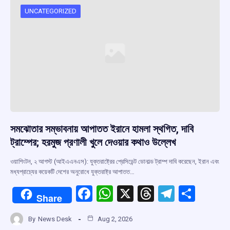
o
p
s
m
UNCATEGORIZED
k
p
সমঝোতার সম্ভাবনায় আপাতত ইরানে হামলা স্থগিত, দাবি
ট্রাম্পের; হরমুজ প্রণালী খুলে দেওয়ার কথাও উল্লেখ
ওয়াশিংটন, ২ আগস্ট (আইএএনএস): যুক্তরাষ্ট্রের প্রেসিডেন্ট ডোনাল্ড ট্রাম্প দাবি করেছেন, ইরান এবং
মধ্যপ্রাচ্যের কয়েকটি দেশের অনুরোধে যুক্তরাষ্ট্র আপাতত…
F
W
X
T
T
S
Share
a
h
hr
el
h
By
News Desk
Aug 2, 2026
ce
at
e
e
ar