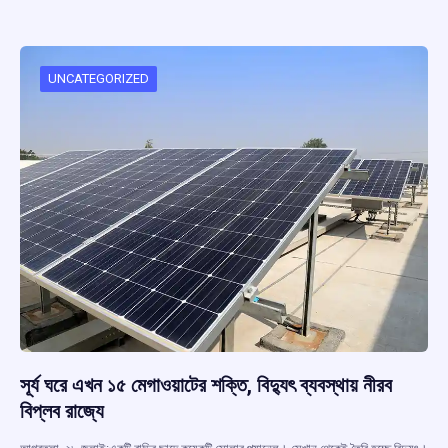
b
s
a
gr
e
o
A
d
a
o
p
s
m
UNCATEGORIZED
k
p
সূর্য ঘরে এখন ১৫ মেগাওয়াটের শক্তি, বিদ্যুৎ ব্যবস্থায় নীরব
বিপ্লব রাজ্যে