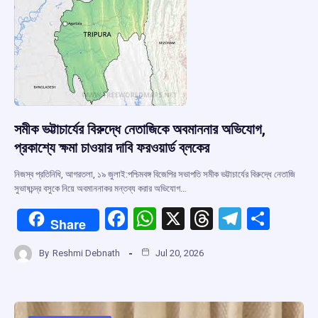
k
p
সমীক ভট্টাচার্যের বিরুদ্ধে নেতাজিকে অবমাননার অভিযোগ,
প্রকাশ্যে ক্ষমা চাওয়ার দাবি ফরওয়ার্ড ব্লকের
নিজস্ব প্রতিনিধি, আগরতলা, ১৯ জুলাই:পশ্চিমবঙ্গ বিজেপির সভাপতি সমীক ভট্টাচার্যের বিরুদ্ধে নেতাজি
সুভাষচন্দ্র বসুকে নিয়ে অবমাননাকর মন্তব্য করার অভিযোগ…
F
W
X
T
T
S
Share
a
h
hr
el
h
By
Reshmi Debnath
Jul 20, 2026
ce
at
e
e
ar
b
s
a
gr
e
o
A
d
a