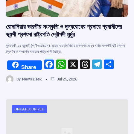
রোমানিয়ায় ভারতীয় সংস্কৃতি ও মূল্যবোধের প্রসারে প্রবাসীদের
ভূয়সী প্রশংসা রাষ্ট্রপতি দ্রৌপদী মুর্মুর
বুখারেস্ট, ২৫ জুলাই (আইএএনএস): ভারত ও রোমানিয়ার জনগণের মধ্যে ঘনিষ্ঠ সম্পর্কই দুই দেশের
দ্বিপাক্ষিক সম্পর্কের সবচেয়ে শক্তিশালী ভিত্তি…
F
W
X
T
T
S
Share
a
h
hr
el
h
By
News Desk
Jul 25, 2026
ce
at
e
e
ar
b
s
a
gr
e
o
A
d
a
o
p
s
m
UNCATEGORIZED
k
p