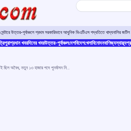
Search
র সেন্টারে উত্তর-পূর্বাঞ্চলে প্রথম সরকারিভাবে আধুনিক ভিএটিএস পদ্ধতিতে খাদ্যনালির জটিল 
্রিপুরা
প্রধান খবর
দিনের খবর
উত্তর-পূর্বাঞ্চল
দেশ
বিদেশ
খেলা
বিনোদন
বাণিজ্য
স্বাস্থ্য
প্র
চাকুরীচ্যুত শিক্ষকদের নিয়োগই ছিল অবৈধ, নতুন ১৩ হাজার পদে পুনর্বাসন নিয়ে প্রশ্ণ বিরোধীদের