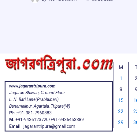
b
s
a
g
ar
o
A
d
a
e
o
p
s
k
p
M
1
www.jagarantripura.com
8
Jagaran Bhavan, Ground Floor
L. N. Bari Lane(Prabhubari)
15
1
Banamalipur, Agartala, Tripura(W)
22
2
Ph :
+91-381-7960883
M:
+91-9436123720/+91-9436453389
29
3
Email :
jagarantripura@gmail.com