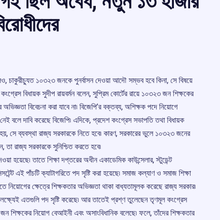
িয়োগই ছিল অবৈধ, নতুন ১৩ হাজার
 বিরোধীদের
লেও, চাকুরীচ্যুত ১০৩২৩ জনকে পুনর্বাসন দেওয়া আদৌ সম্ভব হবে কিনা, সে বিষয়ে
ল কংগ্রেস বিধায়ক সুদীপ রায়বর্মন বলেন, সুপ্রিম কোর্টের রায়ে ১০৩২৩ জন শিক্ষকের
অভিজ্ঞতা বিবেচনা করা যাবে না৷ বিজেপি’র বক্তব্য, অশিক্ষক পদে নিয়োগে
 নেই বলে দাবি করেছে বিজেপি৷ এদিকে, প্রদেশ কংগ্রেস সভাপতি তথা বিধায়ক
হয়, সে ব্যবস্থা রাজ্য সরকারকে নিতে হবে৷ কারণ, সরকারের ভুলে ১০৩২৩ জনের
ন, তা রাজ্য সরকারকে সুনিশ্চিত করতে হবে৷
দেওয়া হয়েছে৷ তাতে শিক্ষা দপ্তরের অধীন একাডেমিক কাউন্সেলার, স্টুডেন্ট
িসটেন্ট এই পাঁচটি ক্যাটাগরিতে পদ সৃষ্টি করা হয়েছে৷ সমাজ কল্যাণ ও সমাজ শিক্ষা
িতে নিয়োগের ক্ষেত্রে শিক্ষকতার অভিজ্ঞতা থাকা বাধ্যতামূলক করেছে রাজ্য সরকার৷
নের লক্ষ্যেই এতগুলি পদ সৃষ্টি করেছে৷ আর তাতেই প্রশ্ণ তুলেছেন তৃণমূল কংগ্রেস
৩২৩ জন শিক্ষকের নিয়োগ বেআইনী এবং অসাংবিধানিক বলেছে৷ ফলে, তাঁদের শিক্ষকতার