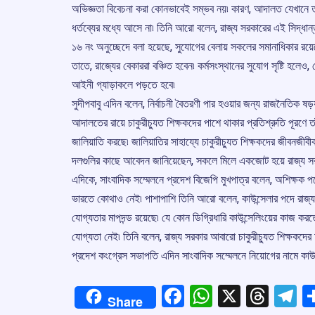
অভিজ্ঞতা বিবেচনা করা কোনভাবেই সম্ভব নয়৷ কারণ, আদালত যেখানে তাঁ
ধর্তব্যের মধ্যে আসে না৷ তিনি আরো বলেন, রাজ্য সরকারের এই সিদ্ধান
১৬ নং অনুচ্ছেদে বলা হয়েছে, সুযোগের বেলায় সকলের সমানাধিকার রয়েছে৷
তাতে, রাজ্যের বেকাররা বঞ্চিত হবেন৷ কর্মসংস্থানের সুযোগ সৃষ্টি হলে
আইনী গ্যাড়াকলে পড়তে হবে৷
সুদীপবাবু এদিন বলেন, নির্বাচনী বৈতরণী পার হওয়ার জন্য রাজনৈতিক ষড়য
আদালতের রায়ে চাকুরীচ্যুত শিক্ষকদের পাশে থাকার প্রতিশ্রুতি পূরণে তা
জালিয়াতি করছে৷ জালিয়াতির সাহায্যে চাকুরীচ্যুত শিক্ষকদের জীবনজীবী
দলগুলির কাছে আবেদন জানিয়েছেন, সকলে মিলে একজোট হয়ে রাজ্য সরকার
এদিকে, সাংবাদিক সম্মেলনে প্রদেশ বিজেপি মুখপাত্র বলেন, অশিক্ষক পদে
ভারতে কোথাও নেই৷ পাশাপাশি তিনি আরো বলেন, কাউন্সেলার পদে রাজ্য স
যোগ্যতার মাপদন্ড রয়েছে৷ যে কোন ডিগ্রিধারি কাউন্সেলিংয়ের কাজ কর
যোগ্যতা নেই৷ তিনি বলেন, রাজ্য সরকার আবারো চাকুরীচ্যুত শিক্ষকদের অ
প্রদেশ কংগ্রেস সভাপতি এদিন সাংবাদিক সম্মেলনে নিয়োগের নামে কা
Facebook
WhatsApp
X
Thre
T
Share