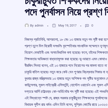
চাকুরীচ্যুত শিক্ষকদের ন
পদে পুনর্বাসন নিয়ে প্রশ্ণ
By
admin
May 19, 2017
0
নিজস্ব প্রতিনিধি, আগরতলা, ১৮ মে৷৷ ১৩ হাজার নতুন পদ সৃষ্টি করা হ
প্রশ্ণ তুলে দিল বিরোধী দলগুলি৷ বৃহস্পতিবার সাংবাদিক সম্মেলনে তৃণমূ
নিয়োগ বেআইনী এবং অসাংবিধানিক বলা হয়েছে৷ ফলে, তাঁদের শিক্ষকতার 
শিক্ষকতার অভিজ্ঞতা বাধ্যতামূলক করা হয়েছে৷ ভূ-ভারতে এমন কোথাও
বীরজিৎ সিনহা বলেন, এই ১৩ হাজারে পদে নিয়োগের পর মামলা যাতে না 
চাকুরি বাতিল হয়েছে৷ নতুন করে কেউ যেন পুণরায় বিড়ম্বনার শিকার না হ
বুধবার রাজ্য মন্ত্রিসভায় ১৩ হাজার নতুন অশিক্ষক পদ সৃষ্টির অনুমোদন 
কাউন্সেলার, সুকল লাইব্রেরী এসিসটেন্ট, হোস্টেল ওয়ার্ডেন এবং সুকল এস
দপ্তরে আর্লি চাইল্ডহুড কো-অর্ডিনেটর পদ সৃষ্টি করা হয়েছে৷ এই পদগুল
এই সিদ্ধান্তে স্পষ্ট যে, রাজ্য সরকার চাকুরীচ্যুত শিক্ষকদের পুনর্বাস
বিধায়ক সুদীপ রায় বর্মন৷ এদিন তিনি বলেন, সুপ্রিম কোর্টের রায়ে ১০