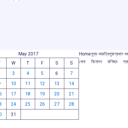
b
s
a
gr
r
ar
o
A
d
a
e
o
p
s
m
m
k
p
May 2017
Home
মুখ্য খবর
ত্রিপুরা
প্রধান খ
খেলা
বিনোদন
বাণিজ্য
স্বা
T
W
T
F
S
S
2
3
4
5
6
7
9
10
11
12
13
14
6
17
18
19
20
21
3
24
25
26
27
28
0
31