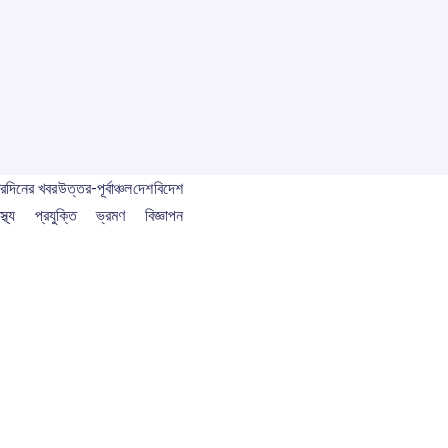
বর
দিনের খবর
উত্তর-পূর্বাঞ্চল
দেশ
বিদেশ
স্থ্য
প্রযুক্তি
ভ্রমণ
বিজ্ঞাপন