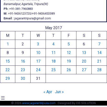
Banamalipur, Agartala, Tripura(W)
Ph :
+91-381-7960883
M:
+91-9436123720/+91-9436453389
Email :
jagarantripura@gmail.com
May 2017
M
T
W
T
F
S
S
1
2
3
4
5
6
7
8
9
10
11
12
13
14
15
16
17
18
19
20
21
22
23
24
25
26
27
28
29
30
31
« Apr
Jun »
© 2026
www.jagarantripura.com .
Designed By CIS SOLUTION