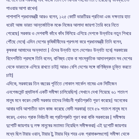
পাওয়ার আশা রাখেন|
পাশাপাশি প্রধানমন্ত্রী আরও বলেন, ১২৫ কোটি ভারতীয়র প্রতিভা এবং দক্ষতার হাত
ধরেই আজ ভারত আন্তর্জাতিক মঞ্চে নিজের আলাদা জায়গা তৈরি করে নিতে
পেরেছে| সরকার ও দেশবাসী কাঁধে কাঁধ মিলিয়ে এগিয়ে দেশকে উন্নতির নতুন শিখরে
পৌঁছে দেবে| এদিন দেশের কৃষিজীবীদের প্রশংসা করে প্রধানমন্ত্রী তিনি বলেন,
কৃষকরা আমাদের অন্নদাতা | ওঁদের উন্নতি হলে দেশেরও উন্নতি হবে| সরকারের
বিদেশনীতি প্রসঙ্গে তিনি বলেন, বাণিজ্য হোক বা সাংস্কৃতিক আদানপ্রদান সব দেশের
থেকে ভারতকে এগিয়ে রাখতে চাই| আরও বেশি দেশের সঙ্গে বাণিজ্যিক চুক্তি করতে
চাই|
এদিকে, সরকারের তিন বছরের পূর্তিতে লোকাল সার্কেল নামের এক সিটিজেন
এনগেজমেন্ট প্ল্যাটফর্ম একটি সমীক্ষা চালিয়েছিল| সেখানে দেখা গিয়েছে ৬১ শতাংশ
মানুষ মনে করেন মোদী সরকার তাদের নির্বাচনী প্রতিশ্রুতি পূরণ করেছে| অনেকের
আবার দাবি আশাতীত ভাল কাজ করেছে মোদী সরকার| তবে ৫৯ শতাংশ মানুষ মনে
করেন, এখনও প্রাক নির্বাচনী বহু প্রতিশ্রুতি পূরণ করা বাকি সরকারের | সমীক্ষায়
দুশোটি জায়গার দু লক্ষ মানুষের মতামত নিয়েছিল সমীক্ষকরা| এই দুশোটি জায়গার
মধ্যে ছিল টায়ার ওয়ান, টায়ার টু, টায়ার থ্রি শহর এবং গ্রামাঞ্চলগুলো| সমীক্ষা থেকে