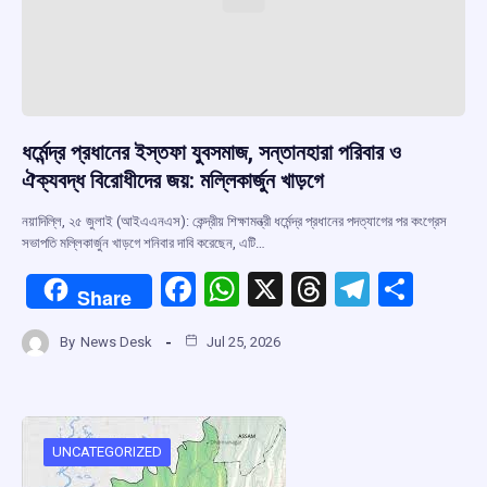
ধর্মেন্দ্র প্রধানের ইস্তফা যুবসমাজ, সন্তানহারা পরিবার ও
ঐক্যবদ্ধ বিরোধীদের জয়: মল্লিকার্জুন খাড়গে
নয়াদিল্লি, ২৫ জুলাই (আইএএনএস): কেন্দ্রীয় শিক্ষামন্ত্রী ধর্মেন্দ্র প্রধানের পদত্যাগের পর কংগ্রেস
সভাপতি মল্লিকার্জুন খাড়গে শনিবার দাবি করেছেন, এটি…
F
W
X
T
T
S
Share
a
h
hr
el
h
By
News Desk
Jul 25, 2026
ce
at
e
e
ar
b
s
a
gr
e
o
A
d
a
o
p
s
m
UNCATEGORIZED