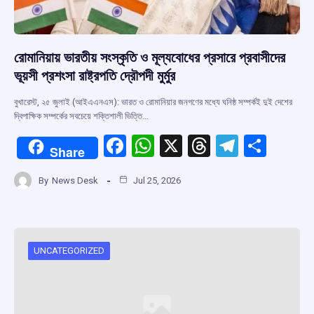
রোমানিয়ায় ভারতীয় সংস্কৃতি ও মূল্যবোধের প্রসারে প্রবাসীদের
ভূয়সী প্রশংসা রাষ্ট্রপতি দ্রৌপদী মুর্মুর
বুখারেস্ট, ২৫ জুলাই (আইএএনএস): ভারত ও রোমানিয়ার জনগণের মধ্যে ঘনিষ্ঠ সম্পর্কই দুই দেশের
দ্বিপাক্ষিক সম্পর্কের সবচেয়ে শক্তিশালী ভিত্তি…
F
W
X
T
T
S
Share
a
h
hr
el
h
By
News Desk
Jul 25, 2026
ce
at
e
e
ar
b
s
a
gr
e
o
A
d
a
o
p
s
m
UNCATEGORIZED
k
p