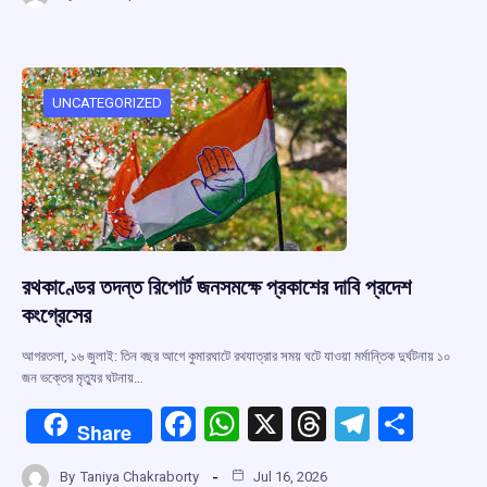
ce
at
e
e
ar
b
s
a
gr
e
o
A
d
a
o
p
s
m
UNCATEGORIZED
k
p
রথকাণ্ডের তদন্ত রিপোর্ট জনসমক্ষে প্রকাশের দাবি প্রদেশ
কংগ্রেসের
আগরতলা, ১৬ জুলাই: তিন বছর আগে কুমারঘাটে রথযাত্রার সময় ঘটে যাওয়া মর্মান্তিক দুর্ঘটনায় ১০
জন ভক্তের মৃত্যুর ঘটনায়…
F
W
X
T
T
S
Share
a
h
hr
el
h
By
Taniya Chakraborty
Jul 16, 2026