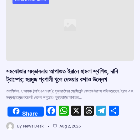
o
p
s
m
k
p
সমঝোতার সম্ভাবনায় আপাতত ইরানে হামলা স্থগিত, দাবি
ট্রাম্পের; হরমুজ প্রণালী খুলে দেওয়ার কথাও উল্লেখ
ওয়াশিংটন, ২ আগস্ট (আইএএনএস): যুক্তরাষ্ট্রের প্রেসিডেন্ট ডোনাল্ড ট্রাম্প দাবি করেছেন, ইরান এবং
মধ্যপ্রাচ্যের কয়েকটি দেশের অনুরোধে যুক্তরাষ্ট্র আপাতত…
F
W
X
T
T
S
Share
a
h
hr
el
h
By
News Desk
Aug 2, 2026
ce
at
e
e
ar