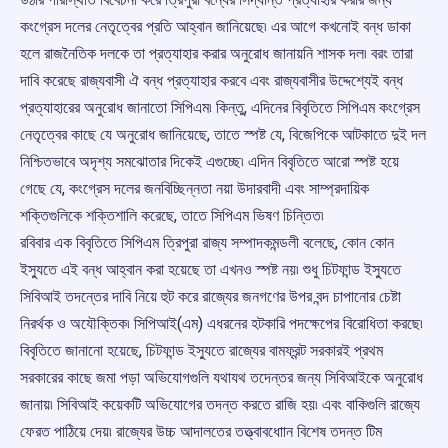
কংগ্রেস দলের নেতৃত্বের প্রতি আহ্বান জানিয়েছে৷ এর আগে কখনোই বন্ধ ডাকা
হলে রাজনৈতিক দলকে তা প্রত্যাহার করার অনুরোধ জানায়নি শাসক দল৷ বরং তারা
দাবি করেছে রাজ্যবাসী ঐ বন্ধ প্রত্যাহার করবে এবং রাজ্যবাসীর উদ্দেশ্যেই বন্ধ
প্রত্যাহারের অনুরোধ জানাতো সিপিএম৷ কিন্তু, এদিনের বিবৃতিতে সিপিএম কংগ্রেস
নেতৃত্বের কাছে যে অনুরোধ জানিয়েছে, তাতে স্পষ্ট যে, বিজেপিকে আটকাতে দুই দল
নিশ্চিতভাবে অদৃশ্য সমঝোতার দিকেই এগুচ্ছে৷ এদিন বিবৃতিতে আরো স্পষ্ট হয়ে
গেছে যে, কংগ্রেস দলের জনবিচ্ছিন্নতা নয়া উদারবাদী এবং সাম্প্রদায়িক
শক্তিগুলিকে শক্তিশালি করেছে, তাতে সিপিএম ভিষণ চিন্তিত৷
রবিবার এক বিবৃতিতে সিপিএম ত্রিপুরা রাজ্য সম্পাদকমন্ডলী বলেছে, কোন কোন
ইস্যুতে এই বন্ধ আহ্বান করা হয়েছে তা এখনও স্পষ্ট নয়৷ শুধু চিটফান্ড ইস্যুতে
সিবিআই তদন্তের দাবি নিয়ে হুট করে রাজ্যের জনগণের উপর বন্দ চাপানোর চেষ্টা
নিরর্থক ও অযৌক্তিক৷ সিপিআই(এম) এধরনের হটকারি পদক্ষেপের বিরোধিতা করছে৷
বিবৃতিতে জানানো হয়েছে, চিটফান্ড ইস্যুতে রাজ্যের বামফ্রন্ট সরকারই প্রথম
সরকারের কাছে জমা পড়া অভিযোগগুলি যথাযথ তদেন্তর জন্য সিবিআইকে অনুরোধ
জানায়৷ সিবিআই কয়েকটি অভিযোগের তদন্ত করতে রাজি হয়৷ এবং বাকিগুলি রাজ্যে
ফেরত পাঠিয়ে দেয়৷ রাজ্যের উচ্চ আদালতের তত্ত্বাবধাােন বিশেষ তদন্ত টিম