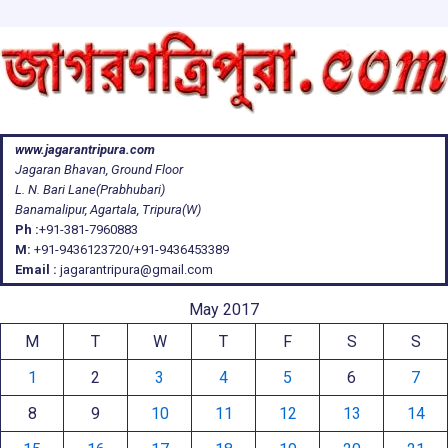
www.jagarantripura.com
Jagaran Bhavan, Ground Floor
L. N. Bari Lane(Prabhubari)
Banamalipur, Agartala, Tripura(W)
Ph :
+91-381-7960883
M:
+91-9436123720/+91-9436453389
Email :
jagarantripura@gmail.com
May 2017
M
T
W
T
F
S
S
1
2
3
4
5
6
7
8
9
10
11
12
13
14