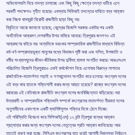
অভিযোগগুলি নিয়ে তদন্ত চালাচ্ছে এবং কিছু কিছু ক্ষেত্রে তদন্ত গুটিয়ে এনে
পরবর্তী পদক্ষেপও গৃহীত হয়েছে৷ এবস্থায় সিবিআই তদন্তের দাবিতে বন্ধ আহ্বান
করা নিছক বামফ্রন্ট বিরোধী রাজনীতি ছাড়া কিছু নয়৷
বিবৃতিতে আরো জানানো হয়েছে, কেন্দ্রের বিজেপি সরকার একটার পর একটা
অর্থনৈতিক আক্রমণ দেশবাসীর উপর নামিয়ে আনছে৷ ত্রিপুরার জনগণও এই
আক্রমণের বাইরে নয়৷ অন্যদিকে ভয়ংকর সাম্প্রদায়িক রাজনীতির মাধ্যমে বিভিন্ন
ধর্ম-বর্ণ-সম্প্রাদায়ভুক্ত মানুষের মধ্যে বিভাজন সৃষ্টি করা এবং দলিত, উপজাতি ও
ধর্মীয় সংখ্যালঘুদের জীবন-জীবিকার উপর দুর্বিসহ হামলা সংগঠিত করছে৷ আরএসএস
পরিচালিত বিজেপি ত্রিপুরায়ও একই কর্মকৌশল নিয়ে এগোবার বিরুদ্ধে লাগাতর
রাজনৈতিক-মতাদর্শগত লড়াই ও গণআন্দোলন সংগঠিত করে চলেছে৷ কংগ্রেস দলের
এই বন্ধ কার হাতকে শক্তিশালী করার জন্য আহুত হয়েছে? রাজ্যে কংগ্রেস দলের
বরাবরের এই নেতিবাচক রাজনীতি কংগ্রেস দলের জনবিচ্ছিন্নতা বাড়িয়েছে৷ নয়া
উদারবাদী ও সাম্প্রদায়িক শক্তিগুলি সম্পর্কে কংগ্রেসের মতাদর্শগত নীরবতা দলের
অনুগামীদের একাংশকে একটি ফ্যাসিষ্টসুলভ শক্তির দিকে ঠেলে দিচ্ছে৷
এই পরিস্থিতি বিবেচনা করে সিপিআই(এম) ১২ ঘন্টা ত্রিপুরা বন্ধের আহ্বান
প্রত্যাহার করার জন্য কংগ্রেস দলের নেতৃত্বের প্রতি আহ্বান জানিয়েছে৷ আর
তাতেই ধারণা করা হচ্ছে, সিপিএম কংগ্রেসের হাত ধরেই আগামী বিধানসভা নির্বাচনে