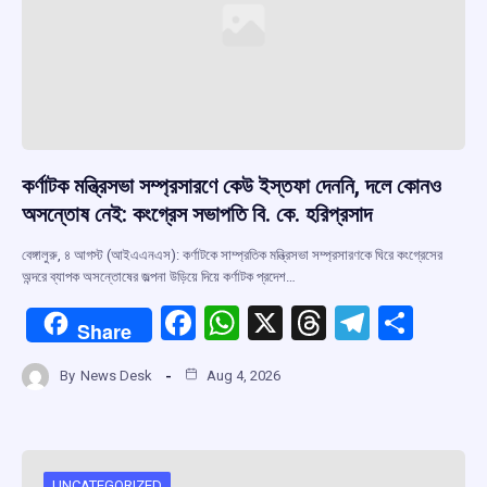
কর্ণাটক মন্ত্রিসভা সম্প্রসারণে কেউ ইস্তফা দেননি, দলে কোনও
অসন্তোষ নেই: কংগ্রেস সভাপতি বি. কে. হরিপ্রসাদ
বেঙ্গালুরু, ৪ আগস্ট (আইএএনএস): কর্ণাটকে সাম্প্রতিক মন্ত্রিসভা সম্প্রসারণকে ঘিরে কংগ্রেসের
অন্দরে ব্যাপক অসন্তোষের জল্পনা উড়িয়ে দিয়ে কর্ণাটক প্রদেশ…
F
W
X
T
T
S
Share
a
h
hr
el
h
By
News Desk
Aug 4, 2026
ce
at
e
e
ar
b
s
a
gr
e
o
A
d
a
UNCATEGORIZED