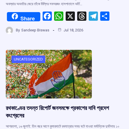
অবস্থার অবনতির জেরে তাঁকে দিল্লির সফদরজং হাসপাতালে ভর্তি…
F
W
X
T
T
S
Share
a
h
hr
el
h
By
Sandeep Biswas
Jul 18, 2026
ce
at
e
e
ar
b
s
a
gr
e
o
A
d
a
o
p
s
m
UNCATEGORIZED
k
p
রথকাণ্ডের তদন্ত রিপোর্ট জনসমক্ষে প্রকাশের দাবি প্রদেশ
কংগ্রেসের
আগরতলা, ১৬ জুলাই: তিন বছর আগে কুমারঘাটে রথযাত্রার সময় ঘটে যাওয়া মর্মান্তিক দুর্ঘটনায় ১০