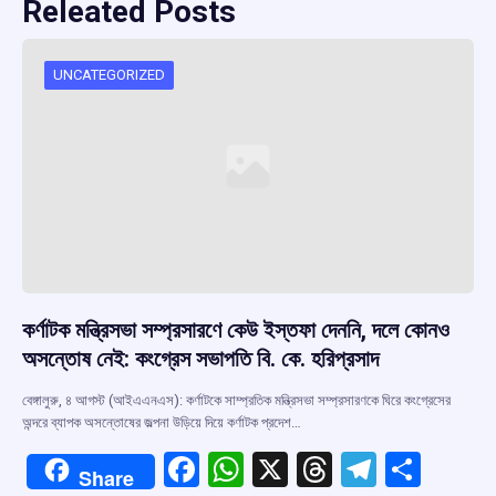
Releated Posts
UNCATEGORIZED
কর্ণাটক মন্ত্রিসভা সম্প্রসারণে কেউ ইস্তফা দেননি, দলে কোনও
অসন্তোষ নেই: কংগ্রেস সভাপতি বি. কে. হরিপ্রসাদ
বেঙ্গালুরু, ৪ আগস্ট (আইএএনএস): কর্ণাটকে সাম্প্রতিক মন্ত্রিসভা সম্প্রসারণকে ঘিরে কংগ্রেসের
অন্দরে ব্যাপক অসন্তোষের জল্পনা উড়িয়ে দিয়ে কর্ণাটক প্রদেশ…
F
W
X
T
T
S
Share