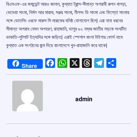
বিএসএফ-এর কমান্ডেন্ট আরও জানান, কুখ্যাত ট্রান্স-সীমান্ত অপরাধী রুপন খাগড়া,
ভেভেয়া সাংমা, নির্মল আর মারাক, সঞ্জয় সাংমা, নীলসং ডি সাংমা এবং ফিস্তো সাংমার
সঙ্গে ডোতলিং ওরফে মারুস সি মারাকের ঘনিষ্ঠ যোগাযোগ ছিল| এরা নানা ধরনের
সীমান্ত অপরাধ যেমন অপহরণ, রাহাজানি, ডালুর ৬২ নম্বর জাতীয় সড়কে সংঘটিত
ডাকাতি-লুটপাট ইত্যাদির সঙ্গে জড়িত| এরাই স্পেশাল বাংলা টাইগার ফোর্স নামে
কুখ্যাত এক সংগঠনের জন্ম দিয়ে বাংলাদেশে খুন-রাহাজানি করে থাকে|
Facebook
WhatsApp
X
Threads
Telegr
Shar
Share
admin