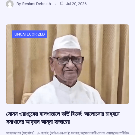
By
Reshmi Debnath
Jul 20, 2026
ce
at
e
e
ar
b
s
a
gr
e
o
A
d
a
o
p
s
m
UNCATEGORIZED
k
p
সোনম ওয়াংচুকের হাসপাতালে ভর্তি বিতর্ক: আলোচনার মাধ্যমে
সমাধানের আহ্বান আন্না হাজারের
আহমেদনগর (মহারাষ্ট্র), ১৮ জুলাই (আইএএনএস): জলবায়ু আন্দোলনকারী সোনম ওয়াংচুকের শারীরিক