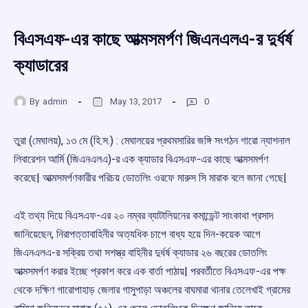
বিএসএফ-এর কাছে আত্মসমর্পণ জিএনএলএ-র দুর্ধর্ষ
ক্যাডারের
By
admin
May 13, 2017
0
তুরা (মেঘালয়), ১৩ মে (হি.স.) : মেঘালয়ের প্রথমসারির জঙ্গি সংগঠন গারো ন্যাশনাল
লিবারেশন আর্মি (জিএনএলএ)-র এক ক্যাডার বিএসএফ-এর কাছে আত্মসমর্পণ
করেছে| আত্মসমর্পণকারীর পরিচয় ডোতলিং ওরফে মারুস সি মারাক বলে জানা গেছে|
এই তথ্য দিয়ে বিএসএফ-এর ২০ নম্বর ব্যাটালিয়নের কমান্ডেন্ট সাংকাথা প্রসাদ
জানিয়েছেন, নিরাপত্তাবাহিনীর অত্যধিক চাপে বাধ্য হয়ে দিন-কয়েক আগে
জিএনএলএ-র সক্রিয় তথা সশস্ত্র বাহিনীর দুর্ধর্ষ ক্যাডার ২৬ বছরের ডোতলিং
আত্মসমর্পণ করার ইচ্ছে প্রকাশ করে এক বার্তা পাঠায়| পরবর্তীতে বিএসএফ-এর পক্ষ
থেকে দক্ষিণ গারোপাহাড় জেলার গাসুপাড়া অঞ্চলের বাঘমারা থানার তেলেখাই গ্রামের