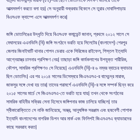
বাসিন্দা জনিনচন্দ্র মারাক (৫২)-এর ছেলে ডোতলিংকে দিনক্ষণ জানিয়ে তাকে
আত্মসমর্পণ করতে বলা হয়| সে অনুয়ায়ী শুক্রবার বিকেলে সে তুরার দোবাসিপাড়ায়
বিএসএফ ক্যাম্পে এসে আত্মসমর্পণ করে|
জঙ্গি ডোতলিঙের উদ্ধৃতি দিয়ে বিএসএফ কমান্ডেন্ট জানান, প্রথমে ২০১২ সালে সে
মেঘালয়ের এএনভিসি (বি) জঙ্গি সংগঠনে ভরতি হয়ে সিলেটের (বাংলাদেশ) শেরপুর
জেলার জিনাইঘাটি থানার গোপন ডেরায় একে সিরিজের রাইফেল, পিস্তল ইত্যাদি
আগ্নেয়াস্ত্র চালনার প্রশিক্ষণ নেয়| তাছাড়া জঙ্গি কার্যকলাপের উপযুক্ত শারীরিক,
কৌশল, সামরিক প্রশিক্ষণও সে নিয়েছে| এএনভিসি (বি)-র ৬ নম্বর ব্যাচের ক্যাডার
ছিল ডোতলিং| এর পর ২০১৪ সালের ডিসেম্বরে জিএনএলএ-র বাদেচন্দ্র মারাক,
জাকসুর সঙ্গে দেখা হয় তার| তাদের পরামর্শে এএনভিসি (বি)-র সঙ্গে সম্পর্ক ছিন্ন করে
২০১৫ সালের মার্চে সে জিএনএলএ-তে ভরতি হয়ে যায়| তখন থেকে সংগঠনের
সামরিক বাহিনীর সক্রিয় সেনা হিসেবে জঙ্গিপনার কাজ চালিয়ে যাচ্ছিল| তার
স্বীকারোক্তিতে সে নাকি জানিয়েছে, অস্ত্র, আনুষঙ্গিক সরঞ্জাম এবং ছদ্মবেশী পোশাক
ইত্যাদি বাংলাদেশের নাগরিক ডিপন আর মার্ক এবং ফিলিপই জিএনএলএ ক্যাডারদের
কাছে সরবরাহ করত|