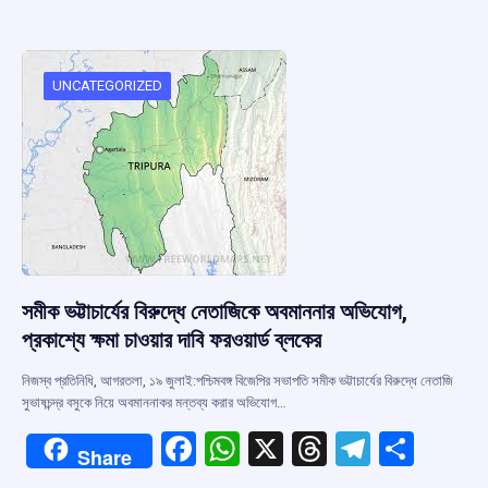
b
s
a
gr
e
o
A
d
a
o
p
s
m
UNCATEGORIZED
k
p
সমীক ভট্টাচার্যের বিরুদ্ধে নেতাজিকে অবমাননার অভিযোগ,
প্রকাশ্যে ক্ষমা চাওয়ার দাবি ফরওয়ার্ড ব্লকের
নিজস্ব প্রতিনিধি, আগরতলা, ১৯ জুলাই:পশ্চিমবঙ্গ বিজেপির সভাপতি সমীক ভট্টাচার্যের বিরুদ্ধে নেতাজি
সুভাষচন্দ্র বসুকে নিয়ে অবমাননাকর মন্তব্য করার অভিযোগ…
F
W
X
T
T
S
Share
a
h
hr
el
h