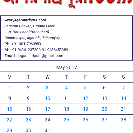
www.jagarantripura.com
Jagaran Bhavan, Ground Floor
L. N. Bari Lane(Prabhubari)
Banamalipur, Agartala, Tripura(W)
Ph :
+91-381-7960883
M:
+91-9436123720/+91-9436453389
Email :
jagarantripura@gmail.com
May 2017
M
T
W
T
F
S
S
1
2
3
4
5
6
7
8
9
10
11
12
13
14
15
16
17
18
19
20
21
22
23
24
25
26
27
28
29
30
31