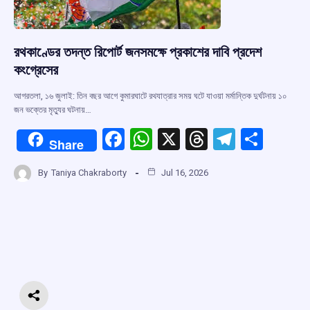
রথকাণ্ডের তদন্ত রিপোর্ট জনসমক্ষে প্রকাশের দাবি প্রদেশ
কংগ্রেসের
আগরতলা, ১৬ জুলাই: তিন বছর আগে কুমারঘাটে রথযাত্রার সময় ঘটে যাওয়া মর্মান্তিক দুর্ঘটনায় ১০
জন ভক্তের মৃত্যুর ঘটনায়…
F
W
X
T
T
S
Share
a
h
hr
el
h
By
Taniya Chakraborty
Jul 16, 2026
ce
at
e
e
ar
b
s
a
gr
e
o
A
d
a
o
p
s
m
k
p