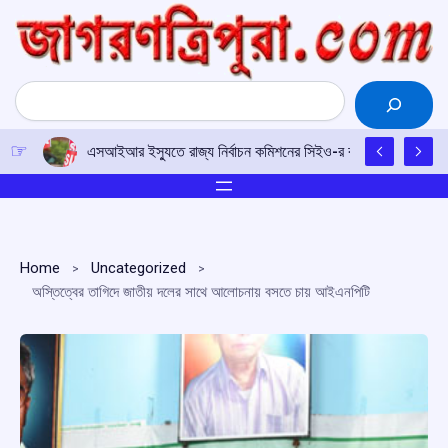
Skip
to
content
Search
এসআইআর ইস্যুতে রাজ্য নির্বাচন কমিশনের সিইও-র কাছে আইপিএফটির ড
Home
Uncategorized
অস্তিত্বের তাগিদে জাতীয় দলের সাথে আলোচনায় বসতে চায় আইএনপিটি