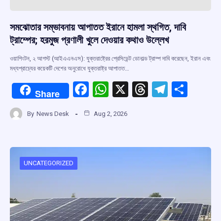
সমঝোতার সম্ভাবনায় আপাতত ইরানে হামলা স্থগিত, দাবি
ট্রাম্পের; হরমুজ প্রণালী খুলে দেওয়ার কথাও উল্লেখ
ওয়াশিংটন, ২ আগস্ট (আইএএনএস): যুক্তরাষ্ট্রের প্রেসিডেন্ট ডোনাল্ড ট্রাম্প দাবি করেছেন, ইরান এবং
মধ্যপ্রাচ্যের কয়েকটি দেশের অনুরোধে যুক্তরাষ্ট্র আপাতত…
F
W
X
T
T
S
Share
a
h
hr
el
h
By
News Desk
Aug 2, 2026
ce
at
e
e
ar
b
s
a
gr
e
o
A
d
a
o
p
s
m
UNCATEGORIZED
k
p