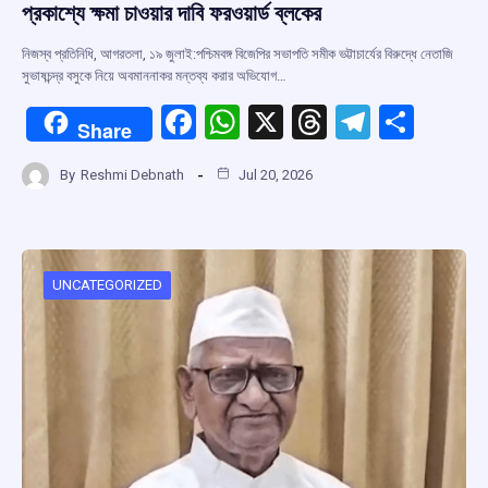
প্রকাশ্যে ক্ষমা চাওয়ার দাবি ফরওয়ার্ড ব্লকের
নিজস্ব প্রতিনিধি, আগরতলা, ১৯ জুলাই:পশ্চিমবঙ্গ বিজেপির সভাপতি সমীক ভট্টাচার্যের বিরুদ্ধে নেতাজি
সুভাষচন্দ্র বসুকে নিয়ে অবমাননাকর মন্তব্য করার অভিযোগ…
F
W
X
T
T
S
Share
a
h
hr
el
h
By
Reshmi Debnath
Jul 20, 2026
ce
at
e
e
ar
b
s
a
gr
e
o
A
d
a
o
p
s
m
UNCATEGORIZED
k
p