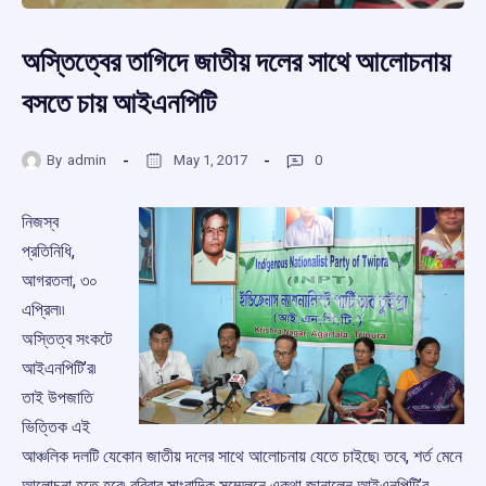
অস্তিত্বের তাগিদে জাতীয় দলের সাথে আলোচনায়
বসতে চায় আইএনপিটি
By
admin
May 1, 2017
0
নিজস্ব
প্রতিনিধি,
আগরতলা, ৩০
এপ্রিল৷৷
অস্তিত্ব সংকটে
আইএনপিটি’র৷
তাই উপজাতি
ভিত্তিক এই
আঞ্চলিক দলটি যেকোন জাতীয় দলের সাথে আলোচনায় যেতে চাইছে৷ তবে, শর্ত মেনে
আলোচনা হতে হবে৷ রবিবার সাংবাদিক সম্মেলনে একথা জানালেন আইএনপিটি’র