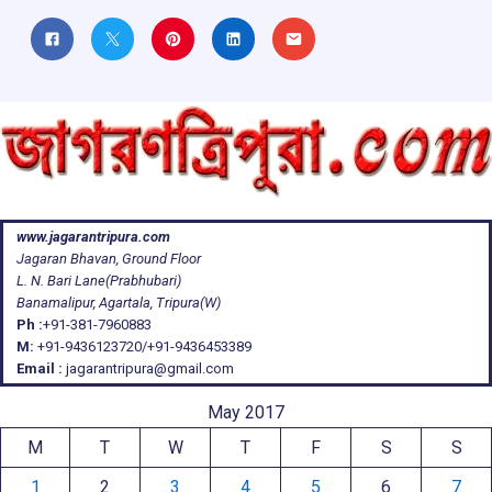
www.jagarantripura.com
Jagaran Bhavan, Ground Floor
L. N. Bari Lane(Prabhubari)
Banamalipur, Agartala, Tripura(W)
Ph :
+91-381-7960883
M:
+91-9436123720/+91-9436453389
Email :
jagarantripura@gmail.com
May 2017
M
T
W
T
F
S
S
1
2
3
4
5
6
7