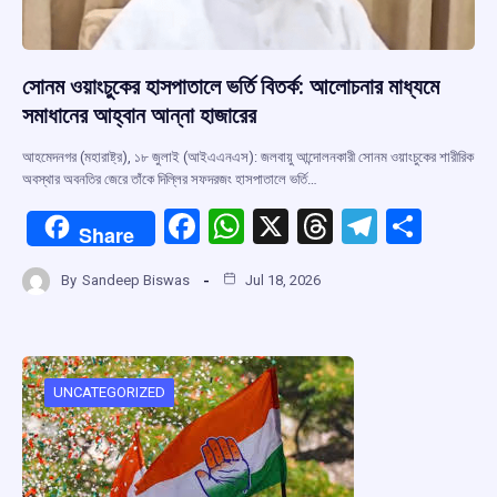
সোনম ওয়াংচুকের হাসপাতালে ভর্তি বিতর্ক: আলোচনার মাধ্যমে
সমাধানের আহ্বান আন্না হাজারের
আহমেদনগর (মহারাষ্ট্র), ১৮ জুলাই (আইএএনএস): জলবায়ু আন্দোলনকারী সোনম ওয়াংচুকের শারীরিক
অবস্থার অবনতির জেরে তাঁকে দিল্লির সফদরজং হাসপাতালে ভর্তি…
F
W
X
T
T
S
Share
a
h
hr
el
h
By
Sandeep Biswas
Jul 18, 2026
ce
at
e
e
ar
b
s
a
gr
e
o
A
d
a
o
p
s
m
UNCATEGORIZED
k
p