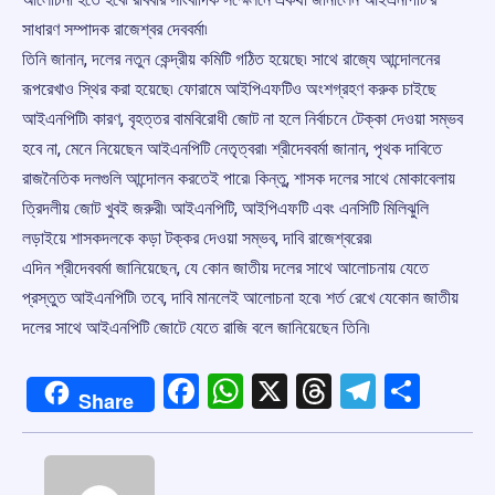
সাধারণ সম্পাদক রাজেশ্বর দেববর্মা৷
তিনি জানান, দলের নতুন কেন্দ্রীয় কমিটি গঠিত হয়েছে৷ সাথে রাজ্যে আন্দোলনের
রূপরেখাও স্থির করা হয়েছে৷ ফোরামে আইপিএফটিও অংশগ্রহণ করুক চাইছে
আইএনপিটি৷ কারণ, বৃহত্তর বামবিরোধী জোট না হলে নির্বাচনে টেক্কা দেওয়া সম্ভব
হবে না, মেনে নিয়েছেন আইএনপিটি নেতৃত্বরা৷ শ্রীদেববর্মা জানান, পৃথক দাবিতে
রাজনৈতিক দলগুলি আন্দোলন করতেই পারে৷ কিন্তু, শাসক দলের সাথে মোকাবেলায়
ত্রিদলীয় জোট খুবই জরুরী৷ আইএনপিটি, আইপিএফটি এবং এনসিটি মিলিঝুলি
লড়াইয়ে শাসকদলকে কড়া টক্কর দেওয়া সম্ভব, দাবি রাজেশ্বরের৷
এদিন শ্রীদেববর্মা জানিয়েছেন, যে কোন জাতীয় দলের সাথে আলোচনায় যেতে
প্রস্তুত আইএনপিটি৷ তবে, দাবি মানলেই আলোচনা হবে৷ শর্ত রেখে যেকোন জাতীয়
দলের সাথে আইএনপিটি জোটে যেতে রাজি বলে জানিয়েছেন তিনি৷
Facebook
WhatsApp
X
Threads
Telegr
Shar
Share