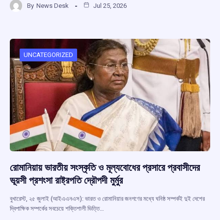
By
News Desk
Jul 25, 2026
ce
at
e
e
ar
b
s
a
gr
e
o
A
d
a
o
p
s
m
UNCATEGORIZED
k
p
রোমানিয়ায় ভারতীয় সংস্কৃতি ও মূল্যবোধের প্রসারে প্রবাসীদের
ভূয়সী প্রশংসা রাষ্ট্রপতি দ্রৌপদী মুর্মুর
বুখারেস্ট, ২৫ জুলাই (আইএএনএস): ভারত ও রোমানিয়ার জনগণের মধ্যে ঘনিষ্ঠ সম্পর্কই দুই দেশের
দ্বিপাক্ষিক সম্পর্কের সবচেয়ে শক্তিশালী ভিত্তি…