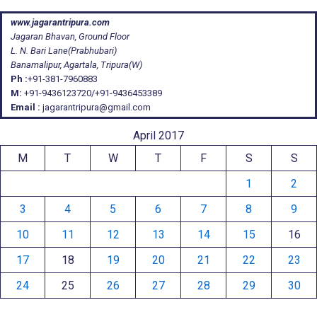
www.jagarantripura.com
Jagaran Bhavan, Ground Floor
L. N. Bari Lane(Prabhubari)
Banamalipur, Agartala, Tripura(W)
Ph :
+91-381-7960883
M:
+91-9436123720/+91-9436453389
Email :
jagarantripura@gmail.com
April 2017
M
T
W
T
F
S
S
1
2
3
4
5
6
7
8
9
10
11
12
13
14
15
16
17
18
19
20
21
22
23
24
25
26
27
28
29
30