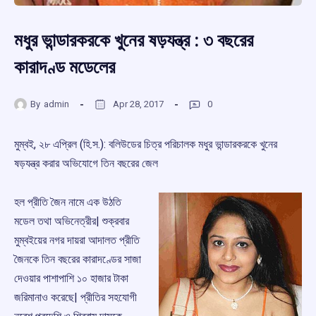
মধুর ভান্ডারকরকে খুনের ষড়যন্ত্র : ৩ বছরের
কারাদণ্ড মডেলের
By
admin
Apr 28, 2017
0
মুম্বই, ২৮ এপ্রিল (হি.স.): বলিউডের চিত্র পরিচালক মধুর ভান্ডারকরকে খুনের
ষড়যন্ত্র করার অভিযোগে তিন বছরের জেল
হল প্রীতি জৈন নামে এক উঠতি
মডেল তথা অভিনেত্রীর| শুক্রবার
মুম্বইয়ের নগর দায়রা আদালত প্রীতি
জৈনকে তিন বছরের কারাদণ্ডের সাজা
দেওয়ার পাশাপাশি ১০ হাজার টাকা
জরিমানাও করেছে| প্রীতির সহযোগী