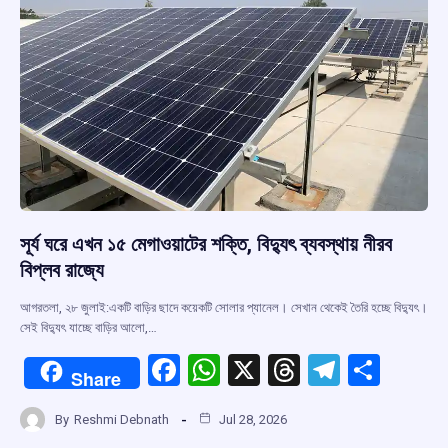
সূর্য ঘরে এখন ১৫ মেগাওয়াটের শক্তি, বিদ্যুৎ ব্যবস্থায় নীরব
বিপ্লব রাজ্যে
আগরতলা, ২৮ জুলাই:একটি বাড়ির ছাদে কয়েকটি সোলার প্যানেল। সেখান থেকেই তৈরি হচ্ছে বিদ্যুৎ।
সেই বিদ্যুৎ যাচ্ছে বাড়ির আলো,…
F
W
X
T
T
S
Share
a
h
hr
el
h
By
Reshmi Debnath
Jul 28, 2026
ce
at
e
e
ar