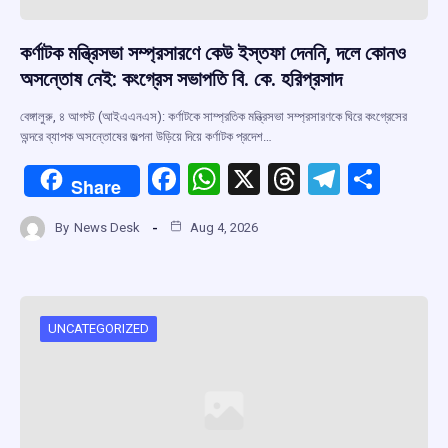
কর্ণাটক মন্ত্রিসভা সম্প্রসারণে কেউ ইস্তফা দেননি, দলে কোনও
অসন্তোষ নেই: কংগ্রেস সভাপতি বি. কে. হরিপ্রসাদ
বেঙ্গালুরু, ৪ আগস্ট (আইএএনএস): কর্ণাটকে সাম্প্রতিক মন্ত্রিসভা সম্প্রসারণকে ঘিরে কংগ্রেসের
অন্দরে ব্যাপক অসন্তোষের জল্পনা উড়িয়ে দিয়ে কর্ণাটক প্রদেশ…
F
W
X
T
T
S
Share
a
h
hr
el
h
By
News Desk
Aug 4, 2026
ce
at
e
e
ar
b
s
a
gr
e
o
A
d
a
o
p
s
m
UNCATEGORIZED
k
p