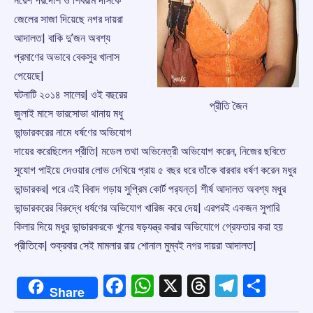
নরেশ পরদেশি ও শিবরাম দাসকে
জেলের সাজা দিয়েছে নগর দায়রা
আদালত| বাকি দু’জন অবশ্য
প্রমাণের অভাবে বেকসুর খালাস
পেয়েছে|
ঘটনাটি ২০১৪ সালের| ওই বছরের
প্রীতি জৈন
জুলাই মাসে ভারসোভা থানায় মধু
ভান্ডারকরের নামে ধর্ষণের অভিযোগ
দায়ের করেছিলেন প্রীতি| মডেল তথা অভিনেত্রী অভিযোগ করেন, নিজের ছবিতে
সুযোগ পাইয়ে দেওয়ার লোভ দেখিয়ে প্রায় ৫ বছর ধরে তাঁকে বারবার ধর্ষণ করেন মধুর
ভান্ডারকর| পরে এই বিবাদ গড়ায় সুপ্রিম কোর্ট পর‌্যন্ত| শীর্ষ আদালত অবশ্য মধুর
ভান্ডারকরের বিরুদ্ধে ধর্ষণের অভিযোগ খারিজ করে দেয়| এরপরই একজন সুপারি
কিলার দিয়ে মধুর ভান্ডারকরকে খুনের ষড়যন্ত্র করার অভিযোগে গ্রেফতার করা হয়
প্রীতিকে| শুক্রবার সেই মামলার রায় শোনাল মুম্বই নগর দায়রা আদালত|
Facebook
WhatsApp
X
Threads
Telegr
Shar
Share