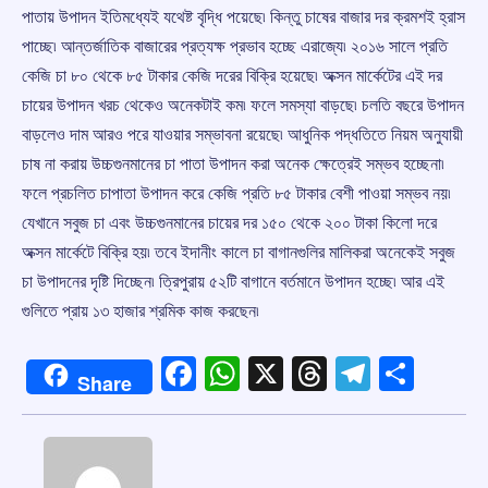
পাতায় উপাদন ইতিমধ্যেই যথেষ্ট বৃদ্ধি পয়েছে৷ কিন্তু চাষের বাজার দর ক্রমশই হ্রাস
পাচ্ছে৷ আন্তর্জাতিক বাজারের প্রত্যক্ষ প্রভাব হচ্ছে এরাজ্যে৷ ২০১৬ সালে প্রতি
কেজি চা ৮০ থেকে ৮৫ টাকার কেজি দরের বিক্রি হয়েছে৷ অক্সন মার্কেটের এই দর
চায়ের উপাদন খরচ থেকেও অনেকটাই কম৷ ফলে সমস্যা বাড়ছে৷ চলতি বছরে উপাদন
বাড়লেও দাম আরও পরে যাওয়ার সম্ভাবনা রয়েছে৷ আধুনিক পদ্ধতিতে নিয়ম অনুযায়ী
চাষ না করায় উচ্চগুনমানের চা পাতা উপাদন করা অনেক ক্ষেত্রেই সম্ভব হচ্ছেনা৷
ফলে প্রচলিত চাপাতা উপাদন করে কেজি প্রতি ৮৫ টাকার বেশী পাওয়া সম্ভব নয়৷
যেখানে সবুজ চা এবং উচ্চগুনমানের চায়ের দর ১৫০ থেকে ২০০ টাকা কিলো দরে
অক্সন মার্কেটে বিক্রি হয়৷ তবে ইদানীং কালে চা বাগানগুলির মালিকরা অনেকেই সবুজ
চা উপাদনের দৃষ্টি দিচ্ছেন৷ ত্রিপুরায় ৫২টি বাগানে বর্তমানে উপাদন হচ্ছে৷ আর এই
গুলিতে প্রায় ১৩ হাজার শ্রমিক কাজ করছেন৷
Facebook
WhatsApp
X
Threads
Telegr
Shar
Share