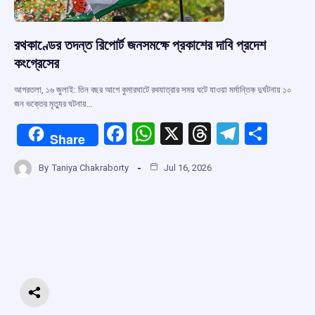
রথকাণ্ডের তদন্ত রিপোর্ট জনসমক্ষে প্রকাশের দাবি প্রদেশ
কংগ্রেসের
আগরতলা, ১৬ জুলাই: তিন বছর আগে কুমারঘাটে রথযাত্রার সময় ঘটে যাওয়া মর্মান্তিক দুর্ঘটনায় ১০
জন ভক্তের মৃত্যুর ঘটনায়…
F
W
X
T
T
S
Share
a
h
hr
el
h
By
Taniya Chakraborty
Jul 16, 2026
ce
at
e
e
ar
b
s
a
gr
e
o
A
d
a
o
p
s
m
k
p