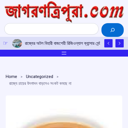
Skip
to
content
Search
রাজ্যের অটল বিহারী বাজপেয়ী রিজিওন্যাল ক্যান্সার সেন্টারে উত্তর-পূর্ব
Home
Uncategorized
রাজ্যে চায়ের উৎপাদন বাড়লেও সংকট কমছে না