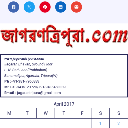
www.jagarantripura.com
Jagaran Bhavan, Ground Floor
L. N. Bari Lane(Prabhubari)
Banamalipur, Agartala, Tripura(W)
Ph :
+91-381-7960883
M:
+91-9436123720/+91-9436453389
Email :
jagarantripura@gmail.com
April 2017
M
T
W
T
F
S
S
1
2