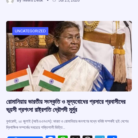
By
News Desk
Jul 25, 2026
ce
at
e
e
ar
b
s
a
gr
e
o
A
d
a
o
p
s
m
UNCATEGORIZED
k
p
রোমানিয়ায় ভারতীয় সংস্কৃতি ও মূল্যবোধের প্রসারে প্রবাসীদের
ভূয়সী প্রশংসা রাষ্ট্রপতি দ্রৌপদী মুর্মুর
বুখারেস্ট, ২৫ জুলাই (আইএএনএস): ভারত ও রোমানিয়ার জনগণের মধ্যে ঘনিষ্ঠ সম্পর্কই দুই দেশের
দ্বিপাক্ষিক সম্পর্কের সবচেয়ে শক্তিশালী ভিত্তি…