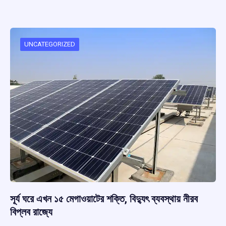
ce
at
e
e
ar
b
s
a
gr
e
o
A
d
a
o
p
s
m
UNCATEGORIZED
k
p
সূর্য ঘরে এখন ১৫ মেগাওয়াটের শক্তি, বিদ্যুৎ ব্যবস্থায় নীরব
বিপ্লব রাজ্যে