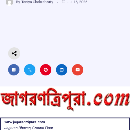
By
Taniya Chakraborty
Jul 16, 2026
ce
at
e
e
ar
b
s
a
gr
e
o
A
d
a
o
p
s
m
k
p
www.jagarantripura.com
Jagaran Bhavan, Ground Floor