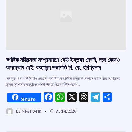
কর্ণাটক মন্ত্রিসভা সম্প্রসারণে কেউ ইস্তফা দেননি, দলে কোনও
অসন্তোষ নেই: কংগ্রেস সভাপতি বি. কে. হরিপ্রসাদ
বেঙ্গালুরু, ৪ আগস্ট (আইএএনএস): কর্ণাটকে সাম্প্রতিক মন্ত্রিসভা সম্প্রসারণকে ঘিরে কংগ্রেসের
অন্দরে ব্যাপক অসন্তোষের জল্পনা উড়িয়ে দিয়ে কর্ণাটক প্রদেশ…
F
W
X
T
T
S
Share
a
h
hr
el
h
By
News Desk
Aug 4, 2026
ce
at
e
e
ar
b
s
a
gr
e