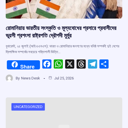
রোমানিয়ায় ভারতীয় সংস্কৃতি ও মূল্যবোধের প্রসারে প্রবাসীদের
ভূয়সী প্রশংসা রাষ্ট্রপতি দ্রৌপদী মুর্মুর
বুখারেস্ট, ২৫ জুলাই (আইএএনএস): ভারত ও রোমানিয়ার জনগণের মধ্যে ঘনিষ্ঠ সম্পর্কই দুই দেশের
দ্বিপাক্ষিক সম্পর্কের সবচেয়ে শক্তিশালী ভিত্তি…
F
W
X
T
T
S
Share
a
h
hr
el
h
By
News Desk
Jul 25, 2026
ce
at
e
e
ar
b
s
a
gr
e
o
A
d
a
o
p
s
m
UNCATEGORIZED
k
p