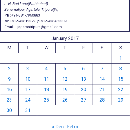
L. N. Bari Lane(Prabhubari)
Banamalipur, Agartala, Tripura(W)
Ph :
+91-381-7960883
M:
+91-9436123720/+91-9436453389
Email :
jagarantripura@gmail.com
January 2017
M
T
W
T
F
S
S
1
2
3
4
5
6
7
8
9
10
11
12
13
14
15
16
17
18
19
20
21
22
23
24
25
26
27
28
29
30
31
« Dec
Feb »