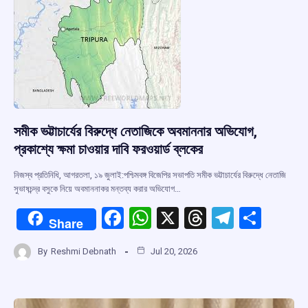
k
p
সমীক ভট্টাচার্যের বিরুদ্ধে নেতাজিকে অবমাননার অভিযোগ,
প্রকাশ্যে ক্ষমা চাওয়ার দাবি ফরওয়ার্ড ব্লকের
নিজস্ব প্রতিনিধি, আগরতলা, ১৯ জুলাই:পশ্চিমবঙ্গ বিজেপির সভাপতি সমীক ভট্টাচার্যের বিরুদ্ধে নেতাজি
সুভাষচন্দ্র বসুকে নিয়ে অবমাননাকর মন্তব্য করার অভিযোগ…
F
W
X
T
T
S
Share
a
h
hr
el
h
By
Reshmi Debnath
Jul 20, 2026
ce
at
e
e
ar
b
s
a
gr
e
o
A
d
a