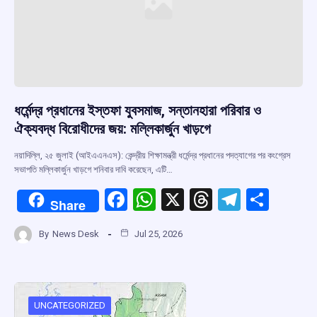
ধর্মেন্দ্র প্রধানের ইস্তফা যুবসমাজ, সন্তানহারা পরিবার ও
ঐক্যবদ্ধ বিরোধীদের জয়: মল্লিকার্জুন খাড়গে
নয়াদিল্লি, ২৫ জুলাই (আইএএনএস): কেন্দ্রীয় শিক্ষামন্ত্রী ধর্মেন্দ্র প্রধানের পদত্যাগের পর কংগ্রেস
সভাপতি মল্লিকার্জুন খাড়গে শনিবার দাবি করেছেন, এটি…
F
W
X
T
T
S
Share
a
h
hr
el
h
By
News Desk
Jul 25, 2026
ce
at
e
e
ar
b
s
a
gr
e
o
A
d
a
o
p
s
m
UNCATEGORIZED