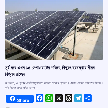
k
p
সূর্য ঘরে এখন ১৫ মেগাওয়াটের শক্তি, বিদ্যুৎ ব্যবস্থায় নীরব
বিপ্লব রাজ্যে
আগরতলা, ২৮ জুলাই:একটি বাড়ির ছাদে কয়েকটি সোলার প্যানেল। সেখান থেকেই তৈরি হচ্ছে বিদ্যুৎ।
সেই বিদ্যুৎ যাচ্ছে বাড়ির আলো,…
F
W
X
T
T
S
Share
a
h
hr
el
h