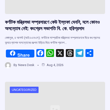
কর্ণাটক মন্ত্রিসভা সম্প্রসারণে কেউ ইস্তফা দেননি, দলে কোনও
অসন্তোষ নেই: কংগ্রেস সভাপতি বি. কে. হরিপ্রসাদ
বেঙ্গালুরু, ৪ আগস্ট (আইএএনএস): কর্ণাটকে সাম্প্রতিক মন্ত্রিসভা সম্প্রসারণকে ঘিরে কংগ্রেসের
অন্দরে ব্যাপক অসন্তোষের জল্পনা উড়িয়ে দিয়ে কর্ণাটক প্রদেশ…
F
W
X
T
T
S
Share
a
h
hr
el
h
By
News Desk
Aug 4, 2026
ce
at
e
e
ar
b
s
a
gr
e
o
A
d
a
o
p
s
m
UNCATEGORIZED
k
p