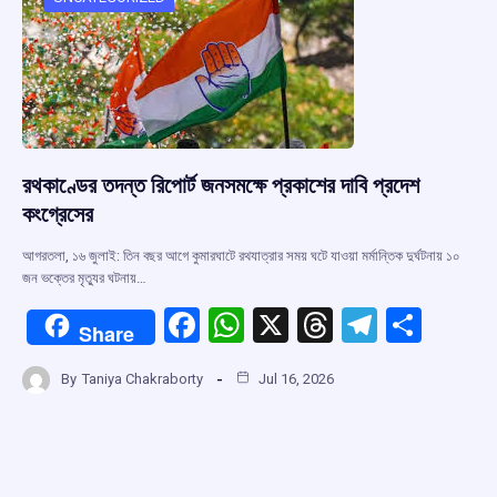
o
p
s
m
k
p
রথকাণ্ডের তদন্ত রিপোর্ট জনসমক্ষে প্রকাশের দাবি প্রদেশ
কংগ্রেসের
আগরতলা, ১৬ জুলাই: তিন বছর আগে কুমারঘাটে রথযাত্রার সময় ঘটে যাওয়া মর্মান্তিক দুর্ঘটনায় ১০
জন ভক্তের মৃত্যুর ঘটনায়…
F
W
X
T
T
S
Share
a
h
hr
el
h
By
Taniya Chakraborty
Jul 16, 2026
ce
at
e
e
ar
b
s
a
gr
e
o
A
d
a