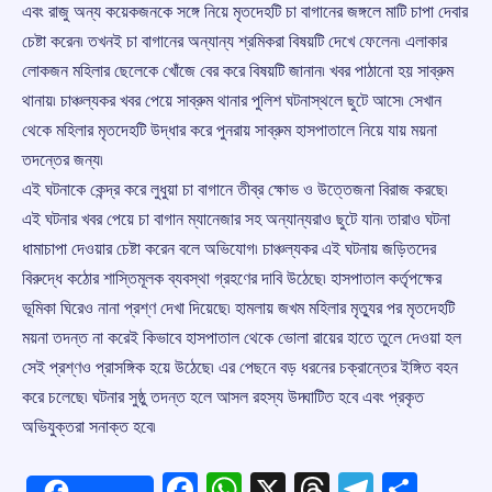
এবং রাজু অন্য কয়েকজনকে সঙ্গে নিয়ে মৃতদেহটি চা বাগানের জঙ্গলে মাটি চাপা দেবার
চেষ্টা করেন৷ তখনই চা বাগানের অন্যান্য শ্রমিকরা বিষয়টি দেখে ফেলেন৷ এলাকার
লোকজন মহিলার ছেলেকে খোঁজে বের করে বিষয়টি জানান৷ খবর পাঠানো হয় সাব্রুম
থানায়৷ চাঞ্চল্যকর খবর পেয়ে সাব্রুম থানার পুলিশ ঘটনাস্থলে ছুটে আসে৷ সেখান
থেকে মহিলার মৃতদেহটি উদ্ধার করে পুনরায় সাব্রুম হাসপাতালে নিয়ে যায় ময়না
তদন্তের জন্য৷
এই ঘটনাকে কেন্দ্র করে লুধুয়া চা বাগানে তীব্র ক্ষোভ ও উত্তেজনা বিরাজ করছে৷
এই ঘটনার খবর পেয়ে চা বাগান ম্যানেজার সহ অন্যান্যরাও ছুটে যান৷ তারাও ঘটনা
ধামাচাপা দেওয়ার চেষ্টা করেন বলে অভিযোগ৷ চাঞ্চল্যকর এই ঘটনায় জড়িতদের
বিরুদ্ধে কঠোর শাস্তিমূলক ব্যবস্থা গ্রহণের দাবি উঠেছে৷ হাসপাতাল কর্তৃপক্ষের
ভূমিকা ঘিরেও নানা প্রশ্ণ দেখা দিয়েছে৷ হামলায় জখম মহিলার মৃত্যুর পর মৃতদেহটি
ময়না তদন্ত না করেই কিভাবে হাসপাতাল থেকে ভোলা রায়ের হাতে তুলে দেওয়া হল
সেই প্রশ্ণও প্রাসঙ্গিক হয়ে উঠেছে৷ এর পেছনে বড় ধরনের চক্রান্তের ইঙ্গিত বহন
করে চলেছে৷ ঘটনার সুষ্ঠু তদন্ত হলে আসল রহস্য উদ্ঘাটিত হবে এবং প্রকৃত
অভিযুক্তরা সনাক্ত হবে৷
Facebook
WhatsApp
X
Threads
Telegr
Shar