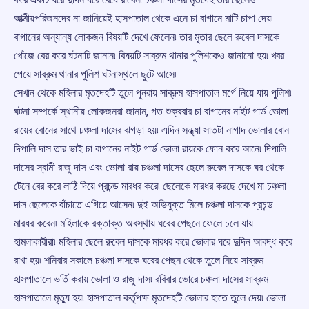
আত্মীয়পরিজনদের না জানিয়েই হাসপাতাল থেকে এনে চা বাগানে মাটি চাপা দেয়৷
বাগানের অন্যান্য লোকজন বিষয়টি দেখে ফেলেন৷ তার মৃতার ছেলে রুবেল দাসকে
খোঁজে বের করে ঘটনাটি জানান৷ বিষয়টি সাব্রুম থানার পুলিশকেও জানানো হয়৷ খবর
পেয়ে সাব্রুম থানার পুলিশ ঘটনাস্থলে ছুটে আসে৷
সেখান থেকে মহিলার মৃতদেহটি তুলে পুনরায় সাব্রুম হাসপাতাল মর্গে নিয়ে যায় পুলিশ৷
ঘটনা সম্পর্কে স্থানীয় লোকজনরা জানান, গত শুক্রবার চা বাগানের নাইট গার্ড ভোলা
রায়ের বোনের সাথে চঞ্চলা দাসের ঝগড়া হয়৷ এদিন সন্ধ্যা সাতটা নাগাদ ভোলার বোন
দিপালি দাস তার ভাই চা বাগানের নাইট গার্ড ভোলা রায়কে ফোন করে আনে৷ দিপালি
দাসের স্বামী রাজু দাস এবং ভোলা রায় চঞ্চলা দাসের ছেলে রুবেল দাসকে ঘর থেকে
টেনে বের করে লাঠি দিয়ে প্রচন্ড মারধর করে৷ ছেলেকে মারধর করছে দেখে মা চঞ্চলা
দাস ছেলেকে বাঁচাতে এগিয়ে আসেন৷ দুই অভিযুক্ত মিলে চঞ্চলা দাসকে প্রচন্ড
মারধর করেন৷ মহিলাকে রক্তাক্ত অবস্থায় ঘরের পেছনে ফেলে চলে যায়
হামলাকারীরা৷ মহিলার ছেলে রুবেল দাসকে মারধর করে ভোলার ঘরে দুদিন আবদ্ধ করে
রাখা হয়৷ শনিবার সকালে চঞ্চলা দাসকে ঘরের পেছন থেকে তুলে নিয়ে সাব্রুম
হাসপাতালে ভর্তি করায় ভোলা ও রাজু দাস৷ রবিবার ভোরে চঞ্চলা দাসের সাব্রুম
হাসপাতালে মৃত্যু হয়৷ হাসপাতাল কর্তৃপক্ষ মৃতদেহটি ভোলার হাতে তুলে দেয়৷ ভোলা