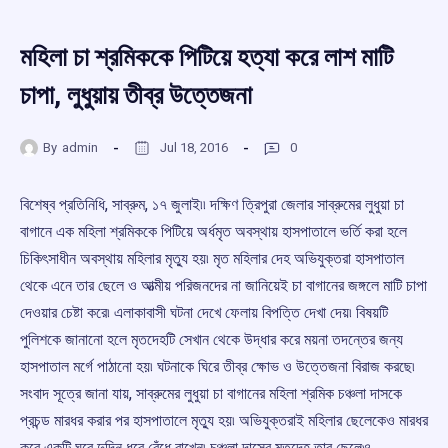
মহিলা চা শ্রমিককে পিটিয়ে হত্যা করে লাশ মাটি
চাপা, লুধুয়ায় তীব্র উত্তেজনা
By
admin
Jul 18, 2016
0
বিশেষ্ব প্রতিনিধি, সাব্রুম, ১৭ জুলাই৷৷ দক্ষিণ ত্রিপুরা জেলার সাব্রুমের লুধুয়া চা
বাগানে এক মহিলা শ্রমিককে পিটিয়ে অর্ধমৃত অবস্থায় হাসপাতালে ভর্তি করা হলে
চিকিৎসাধীন অবস্থায় মহিলার মৃত্যু হয়৷ মৃত মহিলার দেহ অভিযুক্তরা হাসপাতাল
থেকে এনে তার ছেলে ও আত্মীয় পরিজনদের না জানিয়েই চা বাগানের জঙ্গলে মাটি চাপা
দেওয়ার চেষ্টা করে৷ এলাকাবাসী ঘটনা দেখে ফেলায় বিপত্তি দেখা দেয়৷ বিষয়টি
পুলিশকে জানানো হলে মৃতদেহটি সেখান থেকে উদ্ধার করে ময়না তদন্তের জন্য
হাসপাতাল মর্গে পাঠানো হয়৷ ঘটনাকে ঘিরে তীব্র ক্ষোভ ও উত্তেজনা বিরাজ করছে৷
সংবাদ সূত্রে জানা যায়, সাব্রুমের লুধুয়া চা বাগানের মহিলা শ্রমিক চঞ্চলা দাসকে
প্রচন্ড মারধর করার পর হাসপাতালে মৃত্যু হয়৷ অভিযুক্তরাই মহিলার ছেলেকেও মারধর
করে একটি ঘরে দুদিন ধরে বেঁধে রাখেন৷ চঞ্চলা দাসের মৃতদেহ তার ছেলেও