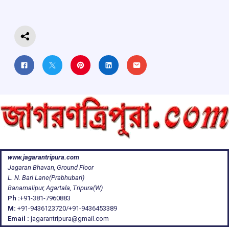
o
p
s
m
k
p
www.jagarantripura.com
Jagaran Bhavan, Ground Floor
L. N. Bari Lane(Prabhubari)
Banamalipur, Agartala, Tripura(W)
Ph :
+91-381-7960883
M:
+91-9436123720/+91-9436453389
Email :
jagarantripura@gmail.com