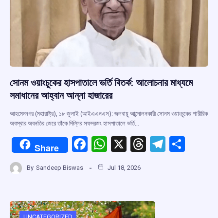
সোনম ওয়াংচুকের হাসপাতালে ভর্তি বিতর্ক: আলোচনার মাধ্যমে
সমাধানের আহ্বান আন্না হাজারের
আহমেদনগর (মহারাষ্ট্র), ১৮ জুলাই (আইএএনএস): জলবায়ু আন্দোলনকারী সোনম ওয়াংচুকের শারীরিক
অবস্থার অবনতির জেরে তাঁকে দিল্লির সফদরজং হাসপাতালে ভর্তি…
F
W
X
T
T
S
Share
a
h
hr
el
h
By
Sandeep Biswas
Jul 18, 2026
ce
at
e
e
ar
b
s
a
gr
e
o
A
d
a
UNCATEGORIZED