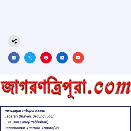
b
s
a
gr
e
o
A
d
a
o
p
s
m
k
p
www.jagarantripura.com
Jagaran Bhavan, Ground Floor
L. N. Bari Lane(Prabhubari)
Banamalipur, Agartala, Tripura(W)