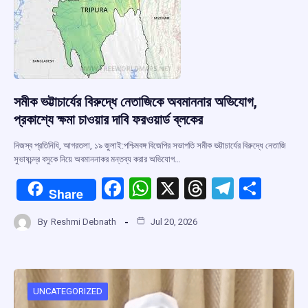
সমীক ভট্টাচার্যের বিরুদ্ধে নেতাজিকে অবমাননার অভিযোগ,
প্রকাশ্যে ক্ষমা চাওয়ার দাবি ফরওয়ার্ড ব্লকের
নিজস্ব প্রতিনিধি, আগরতলা, ১৯ জুলাই:পশ্চিমবঙ্গ বিজেপির সভাপতি সমীক ভট্টাচার্যের বিরুদ্ধে নেতাজি
সুভাষচন্দ্র বসুকে নিয়ে অবমাননাকর মন্তব্য করার অভিযোগ…
F
W
X
T
T
S
Share
a
h
hr
el
h
By
Reshmi Debnath
Jul 20, 2026
ce
at
e
e
ar
b
s
a
gr
e
o
A
d
a
o
p
s
m
UNCATEGORIZED