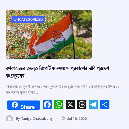
b
s
a
gr
e
o
A
d
a
o
p
s
m
UNCATEGORIZED
k
p
রথকাণ্ডের তদন্ত রিপোর্ট জনসমক্ষে প্রকাশের দাবি প্রদেশ
কংগ্রেসের
আগরতলা, ১৬ জুলাই: তিন বছর আগে কুমারঘাটে রথযাত্রার সময় ঘটে যাওয়া মর্মান্তিক দুর্ঘটনায় ১০
জন ভক্তের মৃত্যুর ঘটনায়…
F
W
X
T
T
S
Share
a
h
hr
el
h
By
Taniya Chakraborty
Jul 16, 2026
ce
at
e
e
ar