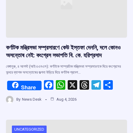
কর্ণাটক মন্ত্রিসভা সম্প্রসারণে কেউ ইস্তফা দেননি, দলে কোনও
অসন্তোষ নেই: কংগ্রেস সভাপতি বি. কে. হরিপ্রসাদ
বেঙ্গালুরু, ৪ আগস্ট (আইএএনএস): কর্ণাটকে সাম্প্রতিক মন্ত্রিসভা সম্প্রসারণকে ঘিরে কংগ্রেসের
অন্দরে ব্যাপক অসন্তোষের জল্পনা উড়িয়ে দিয়ে কর্ণাটক প্রদেশ…
F
W
X
T
T
S
Share
a
h
hr
el
h
By
News Desk
Aug 4, 2026
ce
at
e
e
ar
b
s
a
gr
e
o
A
d
a
o
p
s
m
UNCATEGORIZED