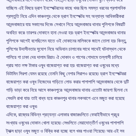
যাচ্ছিল৷ এই বিষয়ে ড্রাগ ইনস্পেক্টরদের কাছে খবর ছিল৷ সমস্ত ধরনের প্রশাসনিক
প্রস্তুতি নিয়ে এদিন কাঞ্চনপুর থেকে ড্রাগ ইনস্পেক্টর সহ অন্যান্য আধিকারীকরা
আনন্দবাজারে যায় সকালের দিকে৷ সেখানে গিয়ে আনন্দবাজার থানার পুলিশকে বিষয়টি
অবহিত করে৷ তারপর দোকানে হানা দেওয়া হয়৷ ড্রাগ ইনস্পেক্টর আনন্দবাজার থানার
পুলিশকে আগেই বলেছিলেন যাতে ওই দোকানের মালিককে জালে তোলা হয়৷ কিন্তু,
পুলিশের উদাসীনতার সুযোগ নিয়ে অভিযান চালানোর সাথে সাথেই ঘটনাস্থল থেকে
পালিয়ে গা ঢাকা দেয় দালাম রিয়াং৷ ঐ দোকান ও পাশের গোদামে তল্লাসী চালিয়ে
প্রায় সাত লক্ষ টাকার ওষুধ বাজেয়াপ্ত করা হয়৷ বাজেয়াপ্ত করা ওষুধের মধ্যে
ভিটামিন সিরপা যেমন রয়েছে তেমনি কিছু নেশার সিরাপও রয়েছে৷ ড্রাগ ইনস্পেক্টররা
বাজেয়াপ্ত করা ওষুধ নিজেদের গাড়িতে লোড করার পাশাপাশি আনন্দবাজার থেকে দুটি
গাড়ি ভাড়া করে নিয়ে আসে কাঞ্চনপুরে৷ আনন্দবাজার থানায় এতোটা জায়গা ছিলনা যে
সেগুলি রাখা যায়৷ তাই বাধ্য হয়ে কাঞ্চনপুর থানার লকআপে এনে মজুত করা হয়েছে
বাজেয়াপ্ত করা ওষুধ৷
এদিকে, রাজ্যের বিভিন্ন প্রত্যন্ত এলাকার বাজারগুলিতে বেআইনীভাবে প্রচুর
সংখ্যায় ওষুধের দোকান খোলা হয়েছে৷ সেগুলিতে মেয়াদোত্তীর্ণ ওষুধের পাশাপাশি
ট্যাক্স ছাড়া ওষুধ মজুত ও বিক্রি করা হচ্ছে বলে খবর পাওয়া গিয়েছে৷ আর এই সব