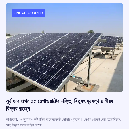
o
A
d
a
o
p
s
m
UNCATEGORIZED
k
p
সূর্য ঘরে এখন ১৫ মেগাওয়াটের শক্তি, বিদ্যুৎ ব্যবস্থায় নীরব
বিপ্লব রাজ্যে
আগরতলা, ২৮ জুলাই:একটি বাড়ির ছাদে কয়েকটি সোলার প্যানেল। সেখান থেকেই তৈরি হচ্ছে বিদ্যুৎ।
সেই বিদ্যুৎ যাচ্ছে বাড়ির আলো,…