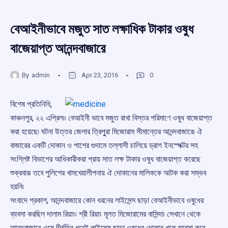
বেআইনীভাবে মজুত সাত লক্ষাধিক টাকার ওষুধ
বাজেয়াপ্ত আনন্দবাজারে
By
admin
Apr 23, 2016
0
বিশেষ প্রতিনিধি,
কাঞ্চনপুর, ২২ এপ্রিল৷৷ বেআইনী ভাবে মজুত রাখা বিস্তর পরিমাণে ওষুধ বাজেয়াপ্ত
করা হয়েছে৷ ঘটনা উত্তর জেলার ত্রিপুুরা মিজোরাম সীমান্তের আনন্দবাজারে৷ ঐ
বাজারের একটি দোকান ও পাশের গুদামে তল্লাসী চালিয়ে ড্রাগ ইনস্পেক্টর সহ
সংশ্লিষ্ট বিভাগের আধিকারীকরা প্রায় সাত লক্ষ টাকার ওষুধ বাজেয়াপ্ত করেছে
শুক্রবার৷ তবে পুলিশের খামখেয়ালীপনায় ঐ দোকানের মালিককে আটক করা সম্ভব
হয়নি৷
সংবাদে প্রকাশ, আনন্দবাজারে কোন ধরনের লাইসেন্স ছাড়া বেআইনীভাবে ওষুধের
ব্যবসা করছিল দালাম রিয়াং৷ শ্রী রিয়াং মূলত মিজোরামের বাসিন্দা৷ সেখানে থেকে
আনন্দবাজারে এসে দীর্ঘদিন ধরেই লাইসেন্স ছাড়া ওষুধের দোকান খুলে ব্যবসা করে