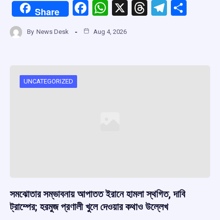
F
W
X
T
T
S
Share
a
h
hr
el
h
By
News Desk
Aug 4, 2026
ce
at
e
e
ar
b
s
a
gr
e
o
A
d
a
o
p
s
m
UNCATEGORIZED
k
p
সমঝোতার সম্ভাবনায় আপাতত ইরানে হামলা স্থগিত, দাবি
ট্রাম্পের; হরমুজ প্রণালী খুলে দেওয়ার কথাও উল্লেখ