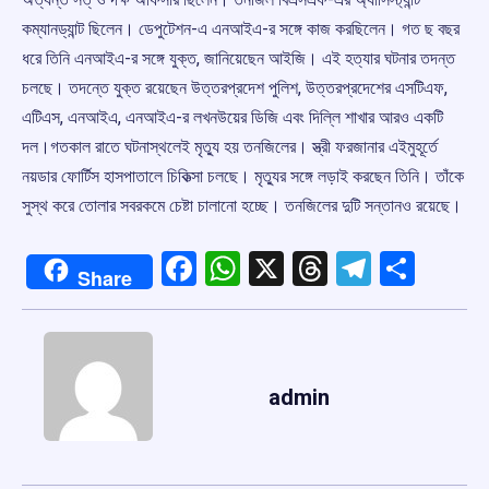
কম্যানড্যান্ট ছিলেন। ডেপুটেশন-এ এনআইএ-র সঙ্গে কাজ করছিলেন। গত ছ বছর
ধরে তিনি এনআইএ-র সঙ্গে যুক্ত, জানিয়েছেন আইজি। এই হত্যার ঘটনার তদন্ত
চলছে। তদন্তে যুক্ত রয়েছেন উত্তরপ্রদেশ পুলিশ, উত্তরপ্রদেশের এসটিএফ,
এটিএস, এনআইএ, এনআইএ-র লখনউয়ের ডিজি এবং দিল্লি শাখার আরও একটি
দল।গতকাল রাতে ঘটনাস্থলেই মৃত্যু হয় তনজিলের। স্ত্রী ফরজানার এইমুহূর্তে
নয়ডার ফোর্টিস হাসপাতালে চিকিত্সা চলছে। মৃত্যুর সঙ্গে লড়াই করছেন তিনি। তাঁকে
সুস্থ করে তোলার সবরকমে চেষ্টা চালানো হচ্ছে। তনজিলের দুটি সন্তানও রয়েছে।
Facebook
WhatsApp
X
Threads
Telegr
Shar
Share
admin