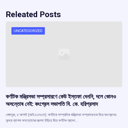
Releated Posts
UNCATEGORIZED
কর্ণাটক মন্ত্রিসভা সম্প্রসারণে কেউ ইস্তফা দেননি, দলে কোনও
অসন্তোষ নেই: কংগ্রেস সভাপতি বি. কে. হরিপ্রসাদ
বেঙ্গালুরু, ৪ আগস্ট (আইএএনএস): কর্ণাটকে সাম্প্রতিক মন্ত্রিসভা সম্প্রসারণকে ঘিরে কংগ্রেসের
অন্দরে ব্যাপক অসন্তোষের জল্পনা উড়িয়ে দিয়ে কর্ণাটক প্রদেশ…