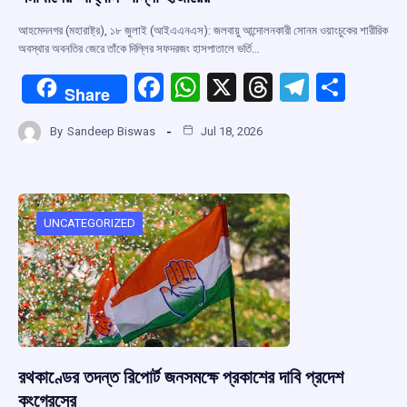
আহমেদনগর (মহারাষ্ট্র), ১৮ জুলাই (আইএএনএস): জলবায়ু আন্দোলনকারী সোনম ওয়াংচুকের শারীরিক
অবস্থার অবনতির জেরে তাঁকে দিল্লির সফদরজং হাসপাতালে ভর্তি…
F
W
X
T
T
S
Share
a
h
hr
el
h
By
Sandeep Biswas
Jul 18, 2026
ce
at
e
e
ar
b
s
a
gr
e
o
A
d
a
o
p
s
m
UNCATEGORIZED
k
p
রথকাণ্ডের তদন্ত রিপোর্ট জনসমক্ষে প্রকাশের দাবি প্রদেশ
কংগ্রেসের