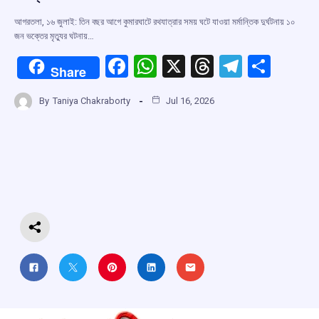
আগরতলা, ১৬ জুলাই: তিন বছর আগে কুমারঘাটে রথযাত্রার সময় ঘটে যাওয়া মর্মান্তিক দুর্ঘটনায় ১০
জন ভক্তের মৃত্যুর ঘটনায়…
F
W
X
T
T
S
Share
a
h
hr
el
h
By
Taniya Chakraborty
Jul 16, 2026
ce
at
e
e
ar
b
s
a
gr
e
o
A
d
a
o
p
s
m
k
p