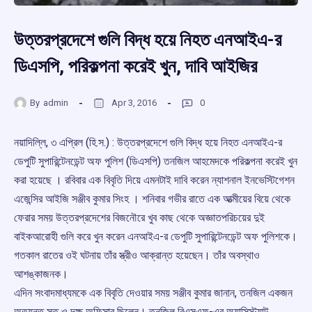
উত্তরপ্রদেশে গুলি বিদ্ধ হয়ে নিহত এনআইএ-র
ডিএসপি, পরিকল্পনা করেই খুন, দাবি আইজির
By
admin
Apr 3, 2016
0
নয়াদিল্লি, ৩ এপ্রিল (হি.স.) : উত্তরপ্রদেশে গুলি বিদ্ধ হয়ে নিহত এনআইএ-র
ডেপুটি সুপারিন্টেনডেন্ট অফ পুলিশ (ডিএসপি) তনজিল আহমেদকে পরিকল্পনা করেই খুন
করা হয়েছে । রবিবার এক বিবৃতি দিয়ে এমনটাই দাবি করেন ন্যাশনাল ইনভেস্টিগেশন
এজেন্সির আইজি সঞ্জীব কুমার সিংহ । শনিবার গভীর রাতে এক আত্মীয়ের বিয়ে থেকে
ফেরার সময় উত্তরপ্রদেশের বিজনৌরে খুব কাছ থেকে অজ্ঞাতপরিচয়ের দুই
বাইকআরোহী গুলি করে খুন করেন এনআইএ-র ডেপুটি সুপারিন্টেনডেন্ট অফ পুলিশকে।
গতকাল রাতের ওই ঘটনায় তাঁর স্ত্রীও আক্রান্ত হয়েছেন। তাঁর অবস্থাও
আশঙ্কাজনক।
এদিন সংবাদমাধ্যমকে এক বিবৃতি দেওয়ার সময় সঞ্জীব কুমার জানান, তনজিল একজন
অত্যন্ত সত্ ও দক্ষ অফিসার ছিলেন। তনজিল বিএসএফ-এর অ্যাসিস্ট্যান্ট