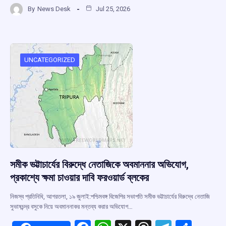
a
h
hr
el
h
By
News Desk
Jul 25, 2026
ce
at
e
e
ar
b
s
a
gr
e
o
A
d
a
o
p
s
m
UNCATEGORIZED
k
p
সমীক ভট্টাচার্যের বিরুদ্ধে নেতাজিকে অবমাননার অভিযোগ,
প্রকাশ্যে ক্ষমা চাওয়ার দাবি ফরওয়ার্ড ব্লকের
নিজস্ব প্রতিনিধি, আগরতলা, ১৯ জুলাই:পশ্চিমবঙ্গ বিজেপির সভাপতি সমীক ভট্টাচার্যের বিরুদ্ধে নেতাজি
সুভাষচন্দ্র বসুকে নিয়ে অবমাননাকর মন্তব্য করার অভিযোগ…