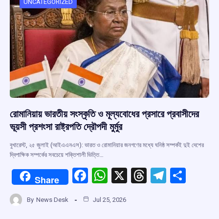
o
p
s
m
UNCATEGORIZED
k
p
রোমানিয়ায় ভারতীয় সংস্কৃতি ও মূল্যবোধের প্রসারে প্রবাসীদের
ভূয়সী প্রশংসা রাষ্ট্রপতি দ্রৌপদী মুর্মুর
বুখারেস্ট, ২৫ জুলাই (আইএএনএস): ভারত ও রোমানিয়ার জনগণের মধ্যে ঘনিষ্ঠ সম্পর্কই দুই দেশের
দ্বিপাক্ষিক সম্পর্কের সবচেয়ে শক্তিশালী ভিত্তি…
F
W
X
T
T
S
Share
a
h
hr
el
h
By
News Desk
Jul 25, 2026
ce
at
e
e
ar