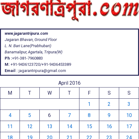
www.jagarantripura.com
Jagaran Bhavan, Ground Floor
L. N. Bari Lane(Prabhubari)
Banamalipur, Agartala, Tripura(W)
Ph :
+91-381-7960883
M:
+91-9436123720/+91-9436453389
Email :
jagarantripura@gmail.com
April 2016
M
T
W
T
F
S
S
1
2
3
4
5
6
7
8
9
10
11
12
13
14
15
16
17
18
19
20
21
22
23
24