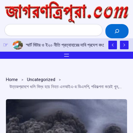
Skip
to
content
Search
স্মার্ট মিটার ও ই২০ নীতি প্রত্যাহারের দাবি প্রদেশ কংগ্রেসের
Home
Uncategorized
উত্তরপ্রদেশে গুলি বিদ্ধ হয়ে নিহত এনআইএ-র ডিএসপি, পরিকল্পনা করেই খুন, দাবি আইজির