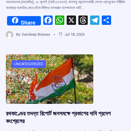
আহমেদনগর (মহারাষ্ট্র), ১৮ জুলাই (আইএএনএস): জলবায়ু আন্দোলনকারী সোনম ওয়াংচুকের শারীরিক
অবস্থার অবনতির জেরে তাঁকে দিল্লির সফদরজং হাসপাতালে ভর্তি…
F
W
X
T
T
S
Share
a
h
hr
el
h
By
Sandeep Biswas
Jul 18, 2026
ce
at
e
e
ar
b
s
a
gr
e
o
A
d
a
o
p
s
m
UNCATEGORIZED
k
p
রথকাণ্ডের তদন্ত রিপোর্ট জনসমক্ষে প্রকাশের দাবি প্রদেশ
কংগ্রেসের