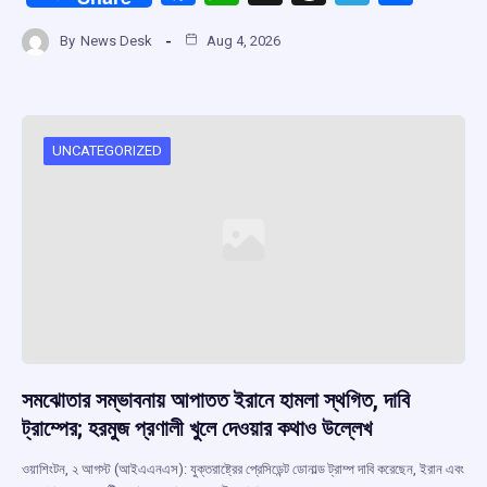
a
h
hr
el
h
By
News Desk
Aug 4, 2026
ce
at
e
e
ar
b
s
a
gr
e
o
A
d
a
o
p
s
m
UNCATEGORIZED
k
p
সমঝোতার সম্ভাবনায় আপাতত ইরানে হামলা স্থগিত, দাবি
ট্রাম্পের; হরমুজ প্রণালী খুলে দেওয়ার কথাও উল্লেখ
ওয়াশিংটন, ২ আগস্ট (আইএএনএস): যুক্তরাষ্ট্রের প্রেসিডেন্ট ডোনাল্ড ট্রাম্প দাবি করেছেন, ইরান এবং