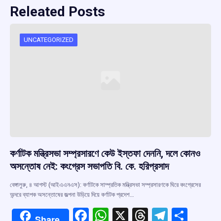
Releated Posts
UNCATEGORIZED
কর্ণাটক মন্ত্রিসভা সম্প্রসারণে কেউ ইস্তফা দেননি, দলে কোনও
অসন্তোষ নেই: কংগ্রেস সভাপতি বি. কে. হরিপ্রসাদ
বেঙ্গালুরু, ৪ আগস্ট (আইএএনএস): কর্ণাটকে সাম্প্রতিক মন্ত্রিসভা সম্প্রসারণকে ঘিরে কংগ্রেসের
অন্দরে ব্যাপক অসন্তোষের জল্পনা উড়িয়ে দিয়ে কর্ণাটক প্রদেশ…
F
W
X
T
T
S
Share