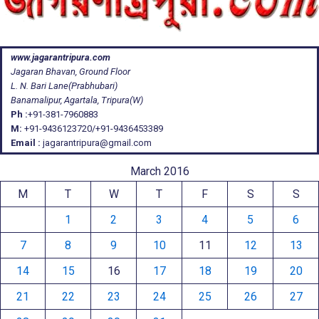
www.jagarantripura.com
Jagaran Bhavan, Ground Floor
L. N. Bari Lane(Prabhubari)
Banamalipur, Agartala, Tripura(W)
Ph :
+91-381-7960883
M:
+91-9436123720/+91-9436453389
Email :
jagarantripura@gmail.com
March 2016
M
T
W
T
F
S
S
1
2
3
4
5
6
7
8
9
10
11
12
13
14
15
16
17
18
19
20
21
22
23
24
25
26
27