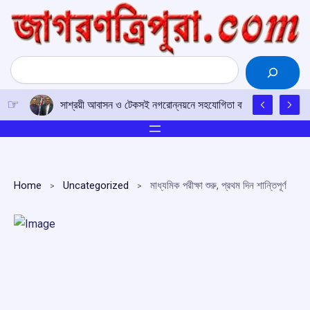
Skip
to
content
Search
সাশ্রয়ী আবাসন ও টেকসই নগরোন্নয়নে সহযোগিতা বাড়াতে ভারত-ফিজ
Home
Uncategorized
মাধ্যমিক পরীক্ষা শুরু, প্রথম দিন শান্তিপূর্ণ