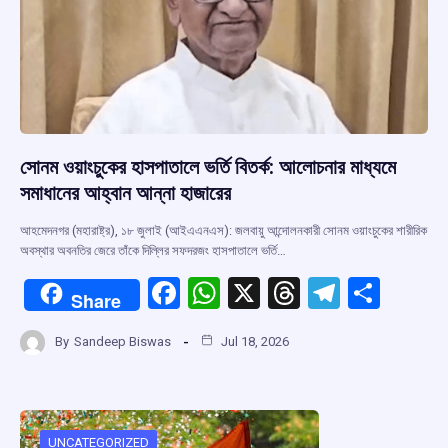
সোনম ওয়াংচুকের হাসপাতালে ভর্তি বিতর্ক: আলোচনার মাধ্যমে
সমাধানের আহ্বান আন্না হাজারের
আহমেদনগর (মহারাষ্ট্র), ১৮ জুলাই (আইএএনএস): জলবায়ু আন্দোলনকারী সোনম ওয়াংচুকের শারীরিক
অবস্থার অবনতির জেরে তাঁকে দিল্লির সফদরজং হাসপাতালে ভর্তি…
F
W
X
T
T
S
Share
a
h
hr
el
h
By
Sandeep Biswas
Jul 18, 2026
ce
at
e
e
ar
b
s
a
gr
e
o
A
d
a
UNCATEGORIZED