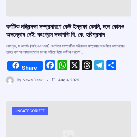
কর্ণাটক মন্ত্রিসভা সম্প্রসারণে কেউ ইস্তফা দেননি, দলে কোনও
অসন্তোষ নেই: কংগ্রেস সভাপতি বি. কে. হরিপ্রসাদ
বেঙ্গালুরু, ৪ আগস্ট (আইএএনএস): কর্ণাটকে সাম্প্রতিক মন্ত্রিসভা সম্প্রসারণকে ঘিরে কংগ্রেসের
অন্দরে ব্যাপক অসন্তোষের জল্পনা উড়িয়ে দিয়ে কর্ণাটক প্রদেশ…
F
W
X
T
T
S
Share
a
h
hr
el
h
By
News Desk
Aug 4, 2026
ce
at
e
e
ar
b
s
a
gr
e
o
A
d
a
o
p
s
m
UNCATEGORIZED
k
p