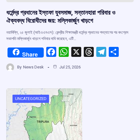
ধর্মেন্দ্র প্রধানের ইস্তফা যুবসমাজ, সন্তানহারা পরিবার ও
ঐক্যবদ্ধ বিরোধীদের জয়: মল্লিকার্জুন খাড়গে
নয়াদিল্লি, ২৫ জুলাই (আইএএনএস): কেন্দ্রীয় শিক্ষামন্ত্রী ধর্মেন্দ্র প্রধানের পদত্যাগের পর কংগ্রেস
সভাপতি মল্লিকার্জুন খাড়গে শনিবার দাবি করেছেন, এটি…
F
W
X
T
T
S
Share
a
h
hr
el
h
By
News Desk
Jul 25, 2026
ce
at
e
e
ar
b
s
a
gr
e
o
A
d
a
o
p
s
m
UNCATEGORIZED
k
p