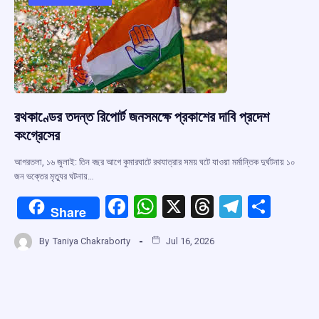
o
p
s
m
k
p
রথকাণ্ডের তদন্ত রিপোর্ট জনসমক্ষে প্রকাশের দাবি প্রদেশ
কংগ্রেসের
আগরতলা, ১৬ জুলাই: তিন বছর আগে কুমারঘাটে রথযাত্রার সময় ঘটে যাওয়া মর্মান্তিক দুর্ঘটনায় ১০
জন ভক্তের মৃত্যুর ঘটনায়…
F
W
X
T
T
S
Share
a
h
hr
el
h
By
Taniya Chakraborty
Jul 16, 2026
ce
at
e
e
ar
b
s
a
gr
e
o
A
d
a