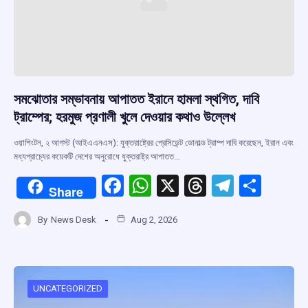
সমঝোতার সম্ভাবনায় আপাতত ইরানে হামলা স্থগিত, দাবি
ট্রাম্পের; হরমুজ প্রণালী খুলে দেওয়ার কথাও উল্লেখ
ওয়াশিংটন, ২ আগস্ট (আইএএনএস): যুক্তরাষ্ট্রের প্রেসিডেন্ট ডোনাল্ড ট্রাম্প দাবি করেছেন, ইরান এবং
মধ্যপ্রাচ্যের কয়েকটি দেশের অনুরোধে যুক্তরাষ্ট্র আপাতত…
F
W
X
T
T
S
Share
a
h
hr
el
h
By
News Desk
Aug 2, 2026
ce
at
e
e
ar
b
s
a
gr
e
o
A
d
a
o
p
s
m
UNCATEGORIZED