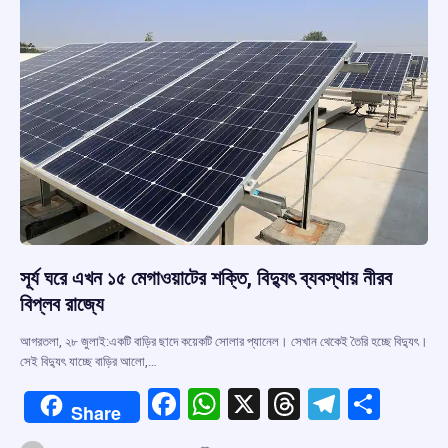
k
p
সূর্য ঘরে এখন ১৫ মেগাওয়াটের শক্তি, বিদ্যুৎ ব্যবস্থায় নীরব
বিপ্লব রাজ্যে
আগরতলা, ২৮ জুলাই:একটি বাড়ির ছাদে কয়েকটি সোলার প্যানেল। সেখান থেকেই তৈরি হচ্ছে বিদ্যুৎ।
সেই বিদ্যুৎ যাচ্ছে বাড়ির আলো,…
F
W
X
T
T
S
Share
a
h
hr
el
h