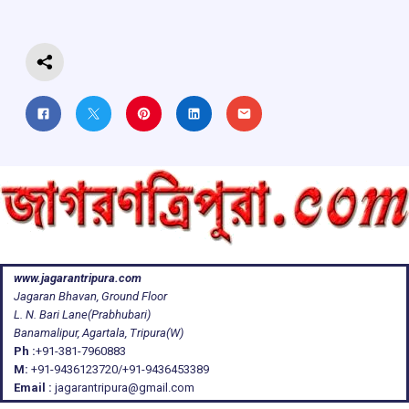
o
p
s
m
k
p
www.jagarantripura.com
Jagaran Bhavan, Ground Floor
L. N. Bari Lane(Prabhubari)
Banamalipur, Agartala, Tripura(W)
Ph :
+91-381-7960883
M:
+91-9436123720/+91-9436453389
Email :
jagarantripura@gmail.com