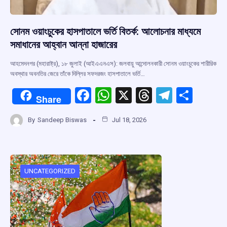
সোনম ওয়াংচুকের হাসপাতালে ভর্তি বিতর্ক: আলোচনার মাধ্যমে
সমাধানের আহ্বান আন্না হাজারের
আহমেদনগর (মহারাষ্ট্র), ১৮ জুলাই (আইএএনএস): জলবায়ু আন্দোলনকারী সোনম ওয়াংচুকের শারীরিক
অবস্থার অবনতির জেরে তাঁকে দিল্লির সফদরজং হাসপাতালে ভর্তি…
F
W
X
T
T
S
Share
a
h
hr
el
h
By
Sandeep Biswas
Jul 18, 2026
ce
at
e
e
ar
b
s
a
gr
e
o
A
d
a
o
p
s
m
UNCATEGORIZED
k
p