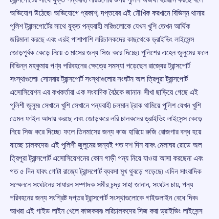
অভিযোগ উঠেছে৷ অভিযোগে প্রকাশ, দপ্তরের এই মৌখিক করখানে বিভিন্ন থানার
পুলিশ ট্রান্সপোর্টের সাথে যুক্ত পন্যবাহী লরিগুলোকে যেখন খুশি তেখন আর্থিক
জরিমানা করছে এবং এরই পাশাপাশি লরিচালকদের কাছথেকে ড্রাইভিং লাইসেন্স
জোড়পূর্বক কেড়ে নিয়ে ৩ মাসের জন্য সিজ করে দিচ্ছে৷ পুলিশের এহেন জুলুমের ফলে
বিভিন্ন মহকুমায় পণ্য পরিবহনের ক্ষেত্রে সমস্যা পড়েছেন রাজ্যের ট্রান্সপোর্ট
সংস্থাগুলো৷ সোমবার ট্রান্সপোর্ট সংস্থাগুলোর সংঘটন অল ত্রিপুরা ট্রান্সপোর্ট
এসোসিয়েশন এর কখকর্তারা এক সংবাদিক বৈঠকে জানান৷ সীখা ছাড়িয়ে গেছে এই
পুলিশী জুলুম৷ সেখানে খুশি সেখানে পন্যবাহী চলমান ট্রাক থামিয়ে পুলিশ যেখন খুশি
তেমন ফাইল আদায় করছে এবং জোড়করে লরি চালকদের ড্রাইভিং লাইসেন্স কেড়ে
নিয়ে সিজ করে দিচ্ছে৷ ফলে তিনমাসের জন্য কাজ হারিয়ে রুজি রোজগার বন্ধ হয়ে
যাচ্ছে চালকদের৷ এই পুলিশী জুলুমের জন্যই গত দশ দিন যাবৎ মেলাঘর রোডে অল
ত্রিপুরা ট্রান্সপোর্ট এসোসিয়েশনের কোন গাড়ী পন্য নিয়ে যাওয়া আসা করছেনা এবং
গত ৫ দিন যাবৎ গোটা রাজ্যে ট্রান্সপোর্ট ব্যবসা মুখ থুবড়ে পড়েছে৷ এদিন সাংবাদিক
সম্মেলনে সংঘটনের সাধারন সম্পাদক সমীর চন্দ্র সাহা জানান, সংঘটন চায়, পন্য
পরিবহনের জন্য সংশ্রিষ্ট দপ্তর ট্রান্সপোর্ট সংস্থাগুলোকে গাইডলাইন বেধে দিক৷
আখরা এই গাইড লাইন খেলে কাজকরব৷ লরিচালকদের সিজ করা ড্রাইভিং লাইসেন্স