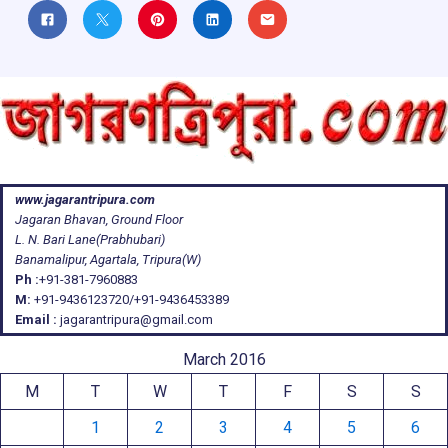
www.jagarantripura.com
Jagaran Bhavan, Ground Floor
L. N. Bari Lane(Prabhubari)
Banamalipur, Agartala, Tripura(W)
Ph :
+91-381-7960883
M:
+91-9436123720/+91-9436453389
Email :
jagarantripura@gmail.com
March 2016
M
T
W
T
F
S
S
1
2
3
4
5
6