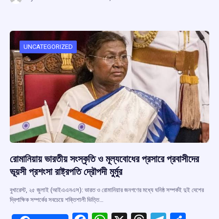
ce
at
e
e
ar
b
s
a
gr
e
o
A
d
a
o
p
s
m
UNCATEGORIZED
k
p
রোমানিয়ায় ভারতীয় সংস্কৃতি ও মূল্যবোধের প্রসারে প্রবাসীদের
ভূয়সী প্রশংসা রাষ্ট্রপতি দ্রৌপদী মুর্মুর
বুখারেস্ট, ২৫ জুলাই (আইএএনএস): ভারত ও রোমানিয়ার জনগণের মধ্যে ঘনিষ্ঠ সম্পর্কই দুই দেশের
দ্বিপাক্ষিক সম্পর্কের সবচেয়ে শক্তিশালী ভিত্তি…