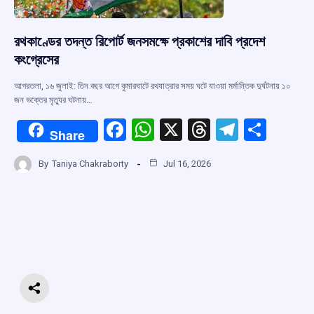
রথকাণ্ডের তদন্ত রিপোর্ট জনসমক্ষে প্রকাশের দাবি প্রদেশ
কংগ্রেসের
আগরতলা, ১৬ জুলাই: তিন বছর আগে কুমারঘাটে রথযাত্রার সময় ঘটে যাওয়া মর্মান্তিক দুর্ঘটনায় ১০
জন ভক্তের মৃত্যুর ঘটনায়…
F
W
X
T
T
S
Share
a
h
hr
el
h
By
Taniya Chakraborty
Jul 16, 2026
ce
at
e
e
ar
b
s
a
gr
e
o
A
d
a
o
p
s
m
k
p