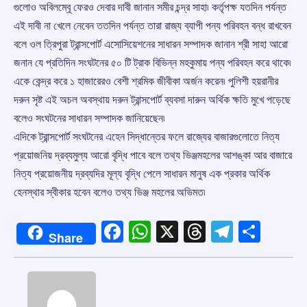
গুলোও অবিলম্বূে ফেরও দেবার দাবী জানান সমীর চন্দ্র সাহা৷ কর্তৃপক্ষ যতদিন পর্যন্ত
এই দাবী না খেলে নেবেন ততদিন পর্যন্ত তারা রাজ্য ব্যাপী পন্য পরিবহন বন্ধ রাখবেন
বলে ওল ত্রিপুরা ট্রান্সপোর্ট এসোসিয়েশনের সাধারন সম্পাদক জানান শ্রী সাহা আরো
জনান যে প্রতিদিন সংঘটনের ৫০ টি ট্রাক বিভিন্ন মহকুমায় পন্য পরিবহন করে থাকে৷
একে কেন্দ্র করে ১ হাজারেরও বেশী শ্রমিক জীবীকা অর্জন করেন৷ পুলিশী হয়রানীর
দরুন সৃষ্ট এই অচল অবস্থায় দরুন ট্রান্সপোর্ট ব্যবসা দারুন অর্থিক ক্ষতি মুখে পড়েছে
বলেও সংঘটনের সাধারন সম্পাদক জানিয়েছেন৷
এদিকে ট্রান্সপোর্ট সংঘটনের এহেন সিদ্ধান্তের ফলে রাজ্যের বাজারগুলোতে নিত্য
প্রয়োজনিয় দ্রব্যমুল্য আরো বৃদ্ধি পাবে বলে তথ্য ভিঞ্জমহলের আশঙ্কা আর বাজারে
নিত্য প্রয়োজনীয় দ্রব্যদির মূল্য বৃদ্ধি পেলে সাধারন মানুষ এক প্রকার অর্থিক
হেনস্থার স্বীকার হবেন বলেও তথ্য ভিঞ্জ মহলের অভিমত৷
Facebook
WhatsApp
X
Threads
Telegr
Shar
Share