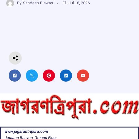
By
Sandeep Biswas
Jul 18, 2026
ce
at
e
e
ar
b
s
a
gr
e
o
A
d
a
o
p
s
m
k
p
www.jagarantripura.com
Jagaran Bhavan, Ground Floor