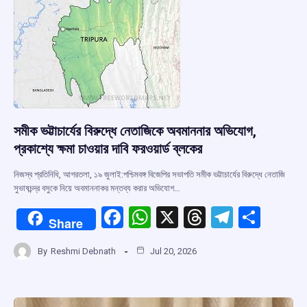
k
p
সমীক ভট্টাচার্যের বিরুদ্ধে নেতাজিকে অবমাননার অভিযোগ,
প্রকাশ্যে ক্ষমা চাওয়ার দাবি ফরওয়ার্ড ব্লকের
নিজস্ব প্রতিনিধি, আগরতলা, ১৯ জুলাই:পশ্চিমবঙ্গ বিজেপির সভাপতি সমীক ভট্টাচার্যের বিরুদ্ধে নেতাজি
সুভাষচন্দ্র বসুকে নিয়ে অবমাননাকর মন্তব্য করার অভিযোগ…
F
W
X
T
T
S
Share
a
h
hr
el
h
By
Reshmi Debnath
Jul 20, 2026
ce
at
e
e
ar
b
s
a
gr
e
o
A
d
a