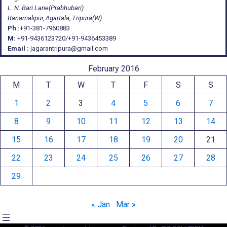
L. N. Bari Lane(Prabhubari)
Banamalipur, Agartala, Tripura(W)
Ph :
+91-381-7960883
M:
+91-9436123720/+91-9436453389
Email :
jagarantripura@gmail.com
February 2016
M
T
W
T
F
S
S
1
2
3
4
5
6
7
8
9
10
11
12
13
14
15
16
17
18
19
20
21
22
23
24
25
26
27
28
29
« Jan
Mar »