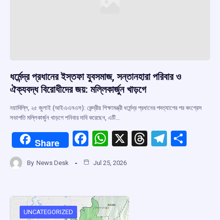
ধর্মেন্দ্র প্রধানের ইস্তফা যুবসমাজ, সন্তানহারা পরিবার ও
ঐক্যবদ্ধ বিরোধীদের জয়: মল্লিকার্জুন খাড়গে
নয়াদিল্লি, ২৫ জুলাই (আইএএনএস): কেন্দ্রীয় শিক্ষামন্ত্রী ধর্মেন্দ্র প্রধানের পদত্যাগের পর কংগ্রেস
সভাপতি মল্লিকার্জুন খাড়গে শনিবার দাবি করেছেন, এটি…
F
W
X
T
T
S
Share
a
h
hr
el
h
By
News Desk
Jul 25, 2026
ce
at
e
e
ar
b
s
a
gr
e
o
A
d
a
o
p
s
m
UNCATEGORIZED