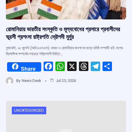
রোমানিয়ায় ভারতীয় সংস্কৃতি ও মূল্যবোধের প্রসারে প্রবাসীদের
ভূয়সী প্রশংসা রাষ্ট্রপতি দ্রৌপদী মুর্মুর
বুখারেস্ট, ২৫ জুলাই (আইএএনএস): ভারত ও রোমানিয়ার জনগণের মধ্যে ঘনিষ্ঠ সম্পর্কই দুই দেশের
দ্বিপাক্ষিক সম্পর্কের সবচেয়ে শক্তিশালী ভিত্তি…
F
W
X
T
T
S
Share
a
h
hr
el
h
By
News Desk
Jul 25, 2026
ce
at
e
e
ar
b
s
a
gr
e
o
A
d
a
o
p
s
m
UNCATEGORIZED
k
p