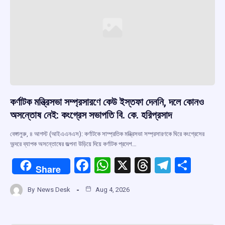
k
p
কর্ণাটক মন্ত্রিসভা সম্প্রসারণে কেউ ইস্তফা দেননি, দলে কোনও
অসন্তোষ নেই: কংগ্রেস সভাপতি বি. কে. হরিপ্রসাদ
বেঙ্গালুরু, ৪ আগস্ট (আইএএনএস): কর্ণাটকে সাম্প্রতিক মন্ত্রিসভা সম্প্রসারণকে ঘিরে কংগ্রেসের
অন্দরে ব্যাপক অসন্তোষের জল্পনা উড়িয়ে দিয়ে কর্ণাটক প্রদেশ…
F
W
X
T
T
S
Share
a
h
hr
el
h
By
News Desk
Aug 4, 2026
ce
at
e
e
ar
b
s
a
gr
e