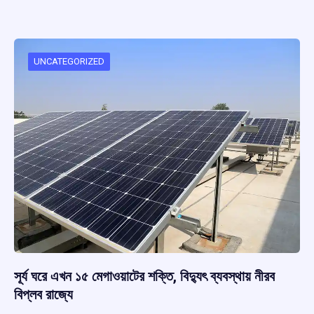
ce
at
e
e
ar
b
s
a
gr
e
o
A
d
a
o
p
s
m
UNCATEGORIZED
k
p
সূর্য ঘরে এখন ১৫ মেগাওয়াটের শক্তি, বিদ্যুৎ ব্যবস্থায় নীরব
বিপ্লব রাজ্যে