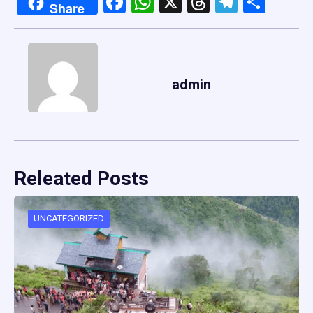
Facebook
WhatsApp
X
Threads
Telegr
Shar
Share
admin
Releated Posts
UNCATEGORIZED