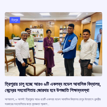
b
s
a
gr
e
o
A
d
a
o
p
s
m
ত্রিপুরা
k
p
ত্রিপুরায় চালু হচ্ছে আরও ৬টি একলব্য মডেল আবাসিক বিদ্যালয়,
কেন্দ্রের সহযোগিতায় জোরদার হবে উপজাতি শিক্ষাব্যবস্থা
আগরতলা, ৮ আগস্ট: ত্রিপুরায় আরও ছয়টি একলব্য মডেল আবাসিক বিদ্যালয় চালুর উদ্যোগে কেন্দ্রীয়
সরকারের সহযোগিতার জন্য কৃতজ্ঞতা প্রকাশ…