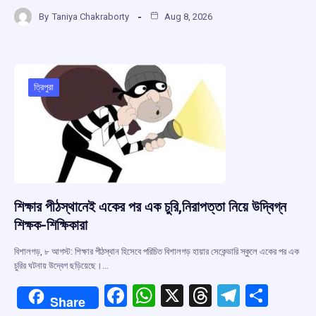
a
h
hr
el
h
By
Taniya Chakraborty
Aug 8, 2026
ce
at
e
e
ar
b
s
a
gr
e
o
A
d
a
o
p
s
m
ত্রিপুরা
k
p
শিক্ষার পীঠস্থানেই একের পর এক চুরি,নিরাপত্তা নিয়ে উদ্বিগ্ন
শিক্ষক-শিক্ষিকারা
বিশালগড়, ৮ আগস্ট: শিক্ষার পীঠস্থান হিসেবে পরিচিত বিশালগড় হায়ার সেকেন্ডারি স্কুলে একের পর এক
চুরির ঘটনায় উদ্বেগ ছড়িয়েছে।…
F
W
X
T
T
S
Share