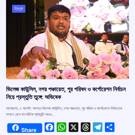
ত্রিপুরা
ভিলেজ কাউন্সিল, নগর পঞ্চায়েত, পুর পরিষদ ও কর্পোরেশন নির্বাচন
নিয়ে প্রস্তুতি তুঙ্গে: অভিষেক
আগরতলা, ৮ আগস্ট: আসন্ন ভিলেজ কাউন্সিল, নগর পঞ্চায়েত, পুর পরিষদ ও কর্পোরেশন নির্বাচনকে
সামনে রেখে সাংগঠনিক প্রস্তুতি আরও…
F
W
X
T
T
S
Share