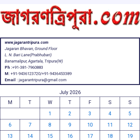
www.jagarantripura.com
Jagaran Bhavan, Ground Floor
L. N. Bari Lane(Prabhubari)
Banamalipur, Agartala, Tripura(W)
Ph :
+91-381-7960883
M:
+91-9436123720/+91-9436453389
Email :
jagarantripura@gmail.com
July 2026
M
T
W
T
F
S
S
1
2
3
4
5
6
7
8
9
10
11
12
13
14
15
16
17
18
19