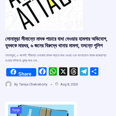
সোনামুড়া সীমান্তে মাদক পাচারে বাধা দেওয়ায় হামলার অভিযোগ,
যুবককে মারধর, ৬ জনের বিরুদ্ধে থানায় মামলা, তদন্তে পুলিশ
সোনামুড়া, ৮ আগস্ট: সীমান্ত এলাকায় মাদক পাচারে বাধা দেওয়া এবং বাংলাদেশে মাদক বাজেয়াপ্ত
হওয়ার ঘটনাকে কেন্দ্র করে এক…
F
W
X
T
T
S
Share
a
h
hr
el
h
By
Taniya Chakraborty
Aug 8, 2026
ce
at
e
e
ar
b
s
a
gr
e
o
A
d
a
o
p
s
m
ত্রিপুরা