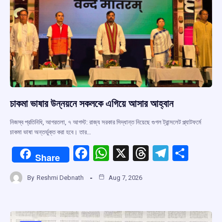
চাকমা ভাষার উন্নয়নে সকলকে এগিয়ে আসার আহ্বান
নিজস্ব প্রতিনিধি, আগরতলা, ৭ আগস্ট: রাজ্য সরকার সিদ্ধান্ত নিয়েছে গুগল ট্রান্সলেট প্ল্যাটফর্মে
চাকমা ভাষা অন্তর্ভুক্ত করা হবে। তার…
F
W
X
T
T
S
Share
a
h
hr
el
h
By
Reshmi Debnath
Aug 7, 2026
ce
at
e
e
ar
b
s
a
gr
e
o
A
d
a