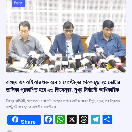
o
p
s
m
ত্রিপুরা
k
p
রাজ্যে এসআইআর শুরু হবে ৫ সেপ্টেম্বর থেকে চূড়ান্ত ভোটার
তালিকা প্রকাশিত হবে ২৩ ডিসেম্বর: মুখ্য নির্বাচনী আধিকারিক
নিজস্ব প্রতিনিধি, আগরতলা, ৭ আগস্ট: রাজ্যের ভোটার তালিকা আরও নির্ভুল, স্বচ্ছ, ত্রুটিমুক্তও
আপটুডেট করে তুলতে আগামী ৫ সেপ্টেম্বর…
F
W
X
T
T
S
Share
a
h
hr
el
h