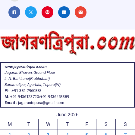
www.jagarantripura.com
Jagaran Bhavan, Ground Floor
L. N. Bari Lane(Prabhubari)
Banamalipur, Agartala, Tripura(W)
Ph :
+91-381-7960883
M:
+91-9436123720/+91-9436453389
Email :
jagarantripura@gmail.com
June 2026
M
T
W
T
F
S
S