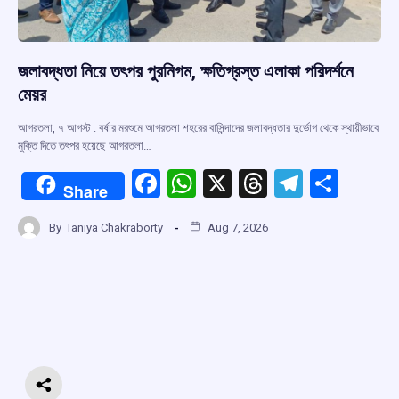
জলাবদ্ধতা নিয়ে তৎপর পুরনিগম, ক্ষতিগ্রস্ত এলাকা পরিদর্শনে
মেয়র
আগরতলা, ৭ আগস্ট : বর্ষার মরশুমে আগরতলা শহরের বাসিন্দাদের জলাবদ্ধতার দুর্ভোগ থেকে স্থায়ীভাবে
মুক্তি দিতে তৎপর হয়েছে আগরতলা…
F
W
X
T
T
S
Share
a
h
hr
el
h
By
Taniya Chakraborty
Aug 7, 2026
ce
at
e
e
ar
b
s
a
gr
e
o
A
d
a
o
p
s
m
k
p