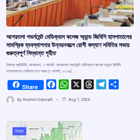
আগরতলা গভর্নমেন্ট মেডিক্যাল কলেজ অ্যান্ড জিবিপি হাসপাতালের
সামগ্রিক ব্যবস্থাপনার উন্নয়নকল্পে রোগী কল্যাণ সমিতির সভায়
গুরুত্বপূর্ণ সিদ্ধান্ত গৃহীত
নিজস্ব প্রতিনিধি, আগরতলা, ৭ আগস্ট: আগরতলা গভর্নমেন্ট মেডিক্যাল কলেজ অ্যান্ড জিবিপি
হাসপাতালের সেমিনার হলে আজ (৭ আগস্ট, ২০২৬)…
F
W
X
T
T
S
Share
a
h
hr
el
h
By
Reshmi Debnath
Aug 7, 2026
ce
at
e
e
ar
b
s
a
gr
e
o
A
d
a
o
p
s
m
ত্রিপুরা