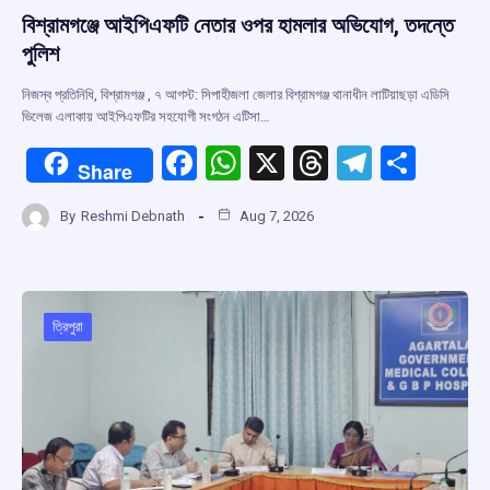
বিশ্রামগঞ্জে আইপিএফটি নেতার ওপর হামলার অভিযোগ, তদন্তে
পুলিশ
নিজস্ব প্রতিনিধি, বিশ্রামগঞ্জ , ৭ আগস্ট: সিপাহীজলা জেলার বিশ্রামগঞ্জ থানাধীন লাটিয়াছড়া এডিসি
ভিলেজ এলাকায় আইপিএফটির সহযোগী সংগঠন এটিসা…
F
W
X
T
T
S
Share
a
h
hr
el
h
By
Reshmi Debnath
Aug 7, 2026
ce
at
e
e
ar
b
s
a
gr
e
o
A
d
a
o
p
s
m
ত্রিপুরা
k
p