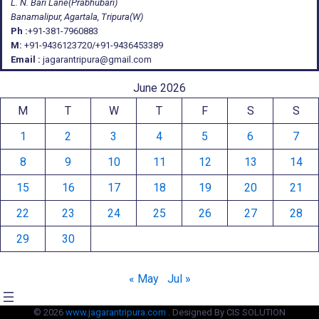
L. N. Bari Lane(Prabhubari)
Banamalipur, Agartala, Tripura(W)
Ph :
+91-381-7960883
M:
+91-9436123720/+91-9436453389
Email :
jagarantripura@gmail.com
June 2026
M
T
W
T
F
S
S
1
2
3
4
5
6
7
8
9
10
11
12
13
14
15
16
17
18
19
20
21
22
23
24
25
26
27
28
29
30
« May
Jul »
© 2026
www.jagarantripura.com .
Designed By CIS SOLUTION