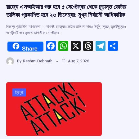
রাজ্যে এসআইআর শুরু হবে ৫ সেপ্টেম্বর থেকে চূড়ান্ত ভোটার
তালিকা প্রকাশিত হবে ২৩ ডিসেম্বর: মুখ্য নির্বাচনী আধিকারিক
নিজস্ব প্রতিনিধি, আগরতলা, ৭ আগস্ট: রাজ্যের ভোটার তালিকা আরও নির্ভুল, স্বচ্ছ, ত্রুটিমুক্তও
আপটুডেট করে তুলতে আগামী ৫ সেপ্টেম্বর…
F
W
X
T
T
S
Share
a
h
hr
el
h
By
Reshmi Debnath
Aug 7, 2026
ce
at
e
e
ar
b
s
a
gr
e
o
A
d
a
o
p
s
m
ত্রিপুরা
k
p