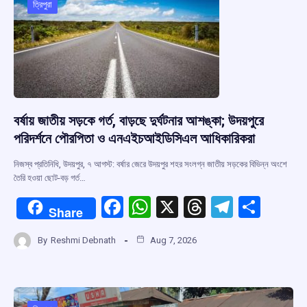
o
p
s
m
ত্রিপুরা
k
p
বর্ষায় জাতীয় সড়কে গর্ত, বাড়ছে দুর্ঘটনার আশঙ্কা; উদয়পুরে
পরিদর্শনে পৌরপিতা ও এনএইচআইডিসিএল আধিকারিকরা
নিজস্ব প্রতিনিধি, উদয়পুর, ৭ আগস্ট: বর্ষার জেরে উদয়পুর শহর সংলগ্ন জাতীয় সড়কের বিভিন্ন অংশে
তৈরি হওয়া ছোট-বড় গর্ত…
F
W
X
T
T
S
Share
a
h
hr
el
h
By
Reshmi Debnath
Aug 7, 2026
ce
at
e
e
ar
b
s
a
gr
e
o
A
d
a