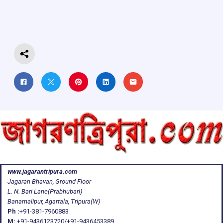
o
A
d
a
o
p
s
m
k
p
www.jagarantripura.com
Jagaran Bhavan, Ground Floor
L. N. Bari Lane(Prabhubari)
Banamalipur, Agartala, Tripura(W)
Ph :
+91-381-7960883
M:
+91-9436123720/+91-9436453389