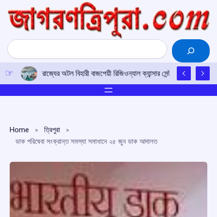
Skip
to
content
Search
রাজ্যের অটল বিহারী বাজপেয়ী রিজিওন্যাল ক্যান্সার সেন্টারে উত্তর-পূর্ব
Home
ত্রিপুরা
ডাক পরিষেবা সংক্রান্ত সমস্যা সমাধানে ২৫ জুন ডাক আদালত