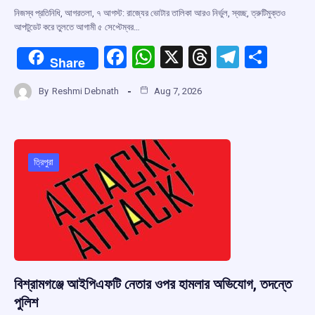
নিজস্ব প্রতিনিধি, আগরতলা, ৭ আগস্ট: রাজ্যের ভোটার তালিকা আরও নির্ভুল, স্বচ্ছ, ত্রুটিমুক্তও
আপটুডেট করে তুলতে আগামী ৫ সেপ্টেম্বর…
F
W
X
T
T
S
Share
a
h
hr
el
h
By
Reshmi Debnath
Aug 7, 2026
ce
at
e
e
ar
b
s
a
gr
e
o
A
d
a
o
p
s
m
ত্রিপুরা
k
p
বিশ্রামগঞ্জে আইপিএফটি নেতার ওপর হামলার অভিযোগ, তদন্তে
পুলিশ