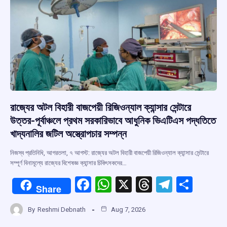
রাজ্যের অটল বিহারী বাজপেয়ী রিজিওন্যাল ক্যান্সার সেন্টারে
উত্তর-পূর্বাঞ্চলে প্রথম সরকারিভাবে আধুনিক ভিএটিএস পদ্ধতিতে
খাদ্যনালির জটিল অস্ত্রোপচার সম্পন্ন
নিজস্ব প্রতিনিধি, আগরতলা, ৭ আগস্ট: রাজ্যের অটল বিহারী বাজপেয়ী রিজিওন্যাল ক্যান্সার সেন্টারে
সম্পূর্ণ বিনামূল্যে রাজ্যের বিশেষজ্ঞ ক্যান্সার চিকিৎসকদের…
F
W
X
T
T
S
Share
a
h
hr
el
h
By
Reshmi Debnath
Aug 7, 2026
ce
at
e
e
ar