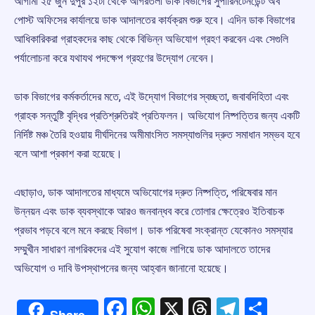
আগামী ২৫ জুন দুপুর ১২টা থেকে আগরতলা ডাক বিভাগের সুপারিনটেনডেন্ট অব
পোস্ট অফিসের কার্যালয়ে ডাক আদালতের কার্যক্রম শুরু হবে। এদিন ডাক বিভাগের
আধিকারিকরা গ্রাহকদের কাছ থেকে বিভিন্ন অভিযোগ গ্রহণ করবেন এবং সেগুলি
পর্যালোচনা করে যথাযথ পদক্ষেপ গ্রহণের উদ্যোগ নেবেন।
ডাক বিভাগের কর্মকর্তাদের মতে, এই উদ্যোগ বিভাগের স্বচ্ছতা, জবাবদিহিতা এবং
গ্রাহক সন্তুষ্টি বৃদ্ধির প্রতিশ্রুতিরই প্রতিফলন। অভিযোগ নিষ্পত্তির জন্য একটি
নির্দিষ্ট মঞ্চ তৈরি হওয়ায় দীর্ঘদিনের অমীমাংসিত সমস্যাগুলির দ্রুত সমাধান সম্ভব হবে
বলে আশা প্রকাশ করা হয়েছে।
এছাড়াও, ডাক আদালতের মাধ্যমে অভিযোগের দ্রুত নিষ্পত্তি, পরিষেবার মান
উন্নয়ন এবং ডাক ব্যবস্থাকে আরও জনবান্ধব করে তোলার ক্ষেত্রেও ইতিবাচক
প্রভাব পড়বে বলে মনে করছে বিভাগ। ডাক পরিষেবা সংক্রান্ত যেকোনও সমস্যার
সম্মুখীন সাধারণ নাগরিকদের এই সুযোগ কাজে লাগিয়ে ডাক আদালতে তাদের
অভিযোগ ও দাবি উপস্থাপনের জন্য আহ্বান জানানো হয়েছে।
Facebook
WhatsApp
X
Threads
Telegr
Shar
Share