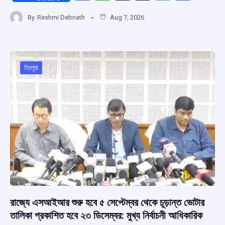
a
h
hr
el
h
By
Reshmi Debnath
Aug 7, 2026
ce
at
e
e
ar
b
s
a
gr
e
o
A
d
a
o
p
s
m
ত্রিপুরা
k
p
রাজ্যে এসআইআর শুরু হবে ৫ সেপ্টেম্বর থেকে চূড়ান্ত ভোটার
তালিকা প্রকাশিত হবে ২৩ ডিসেম্বর: মুখ্য নির্বাচনী আধিকারিক