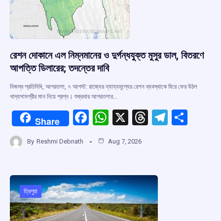
রেশন দোকানে এল নিম্নমানের ও দুর্গন্ধযুক্ত মুসুর ডাল, বিতরণে
আপত্তি ডিলারের; তদন্তের দাবি
নিজস্ব প্রতিনিধি, আগরতলা, ৭ আগস্ট: রাজ্যের ন্যায্যমূল্যের রেশন ব্যবস্থাকে ঘিরে ফের উঠল
খাদ্যসামগ্রীর মান নিয়ে প্রশ্ন। শুক্রবার আগরতলার…
F
W
X
T
T
S
Share
a
h
hr
el
h
By
Reshmi Debnath
Aug 7, 2026
ce
at
e
e
ar
b
s
a
gr
e
o
A
d
a
o
p
s
m
ত্রিপুরা
k
p