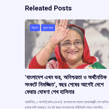
Releated Posts
বিদেশ
মুখ্য খবর
‘বাংলাদেশ এখন ভয়, অনিশ্চয়তা ও অর্থনৈতিক
সংকটে নিমজ্জিত’, বছর শেষের আগেই দেশে
ফেরার ঘোষণা শেখ হাসিনার
নয়াদিল্লি, ৫ আগস্ট(আইএএনএস): বাংলাদেশের সাবেক প্রধানমন্ত্রী শেখ হাসিনা
বুধবার দাবি করেছেন, গত দুই বছরে বাংলাদেশের পরিস্থিতি আরও অবনতির…