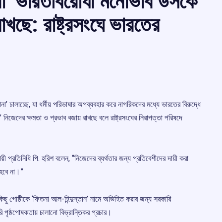
ানা’ ভারতবিরোধী মনোভাব উসকে
াখছে: রাষ্ট্রসংঘে ভারতের
া’ চালাচ্ছে, যা ধর্মীয় পরিভাষার অপব্যবহার করে নাগরিকদের মধ্যে ভারতের বিরুদ্ধে
ট’ নিজেদের ক্ষমতা ও প্রভাব বজায় রাখছে বলে রাষ্ট্রসংঘের নিরাপত্তা পরিষদে
য়ী প্রতিনিধি পি. হরিশ বলেন, “নিজেদের ব্যর্থতার জন্য প্রতিবেশীদের দায়ী করা
 হবে না।”
ু গোষ্ঠীকে ‘ফিতনা আল-হিন্দুস্তান’ নামে অভিহিত করার জন্য সরকারি
ি পৃষ্ঠপোষকতায় চালানো বিভ্রান্তিকর প্রচার।