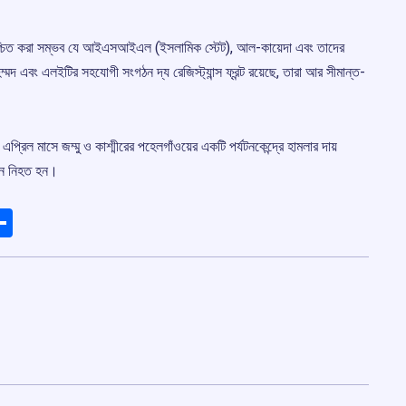
েই নিশ্চিত করা সম্ভব যে আইএসআইএল (ইসলামিক স্টেট), আল-কায়েদা এবং তাদের
 এবং এলইটির সহযোগী সংগঠন দ্য রেজিস্ট্যান্স ফ্রন্ট রয়েছে, তারা আর সীমান্ত-
 এপ্রিল মাসে জম্মু ও কাশ্মীরের পহেলগাঁওয়ের একটি পর্যটনকেন্দ্রে হামলার দায়
টান নিহত হন।
ads
elegram
Share