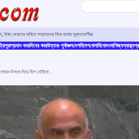
Search
 টাকা ফেরতের দাবিতে সন্তানদের নিয়ে থানায় ভুক্তভোগীরা
্রিপুরা
প্রধান খবর
দিনের খবর
উত্তর-পূর্বাঞ্চল
দেশ
বিদেশ
খেলা
বিনোদন
বাণিজ্য
স্বাস্থ্য
প্র
পাকিস্তানের ‘ঘৃণার কারখানা’ ভারতবিরোধী মনোভাব উসকে দিয়ে ডিপ স্টেটকে টিকিয়ে রাখছে: রাষ্ট্রসংঘে ভারতের অভিযোগ