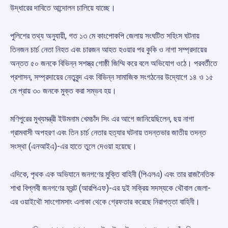
উদ্ধারের দাবিতে আন্দোলন চালিয়ে যাচ্ছে।
পুলিশের তথ্য অনুযায়ী, গত ১৩ মে কাংপোকপি জেলায় সংঘটিত সহিংস ঘটনায়
তিনজন চার্চ নেতা নিহত এবং চারজন আহত হওয়ার পর কুকি ও নাগা সম্প্রদায়ের
অন্তত ৫০ জনকে বিভিন্ন সশস্ত্র গোষ্ঠী জিম্মি করে বলে অভিযোগ ওঠে। পরবর্তীতে
প্রশাসন, সম্প্রদায়ের নেতৃবৃন্দ এবং বিভিন্ন সামাজিক সংগঠনের উদ্যোগে ১৪ ও ১৫
মে প্রায় ৩০ জনকে মুক্ত করা সম্ভব হয়।
মণিপুরের মুখ্যমন্ত্রী ইউমনাম খেমচাঁদ সিং এর আগে জানিয়েছিলেন, ছয় নাগা
গ্রামবাসী অপহরণ এবং তিন চার্চ নেতার হত্যার ঘটনায় তদন্তভার জাতীয় তদন্ত
সংস্থা (এনআইএ)-এর হাতে তুলে দেওয়া হয়েছে।
এদিকে, পৃথক এক অভিযানে জনগণের মুক্তি বাহিনী (পিএলএ) এবং তার রাজনৈতিক
শাখা বিপ্লবী জনগণের ফ্রন্ট (আরপিএফ)-এর দুই সক্রিয় সদস্যকে থৌবাল জেলা-
এর ওয়াইথৌ সাংগোমসাং এলাকা থেকে গ্রেফতার করেছে নিরাপত্তা বাহিনী।