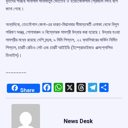
ধৃতদের পরিচয় সানাসাম সানামাতুম মেইতেই ও ইয়েংকোকপাম প্রেমচাঁদ সিংহ বলে
জানা গেছে।
অন্যদিকে, তেংনৌপাল জেলা-এর ভারত-মিয়ানমার সীমান্তবর্তী এলাকা থেকে বিপুল
পরিমাণ অস্ত্র, গোলাবারুদ ও বিস্ফোরক সামগ্রী উদ্ধার করা হয়েছে। উদ্ধার হওয়া
সামগ্রীর মধ্যে রয়েছে দেশি বন্দুক, ৯ মিমি পিস্তল, .২২ ক্যালিবারের মার্কিন নির্মিত
পিস্তল, চারটি রেডিও সেট এবং চারটি আইইডি (ইম্প্রোভাইজড এক্সপ্লোসিভ
ডিভাইস)।
________
Facebook
WhatsApp
X
Threads
Telegr
Shar
Share
News Desk