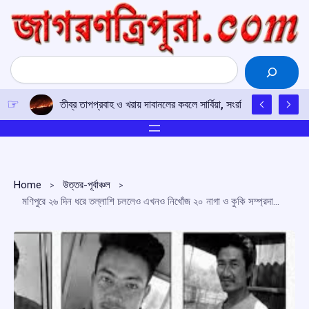
Skip
to
content
Search
তীব্র তাপপ্রবাহ ও খরায় দাবানলের কবলে সার্বিয়া, সংরক্ষিত বনাঞ্চলের ৩০০ 
Home
উত্তর-পূর্বাঞ্চল
মণিপুরে ২৬ দিন ধরে তল্লাশি চললেও এখনও নিখোঁজ ২০ নাগা ও কুকি সম্প্রদায়ের সদস্য