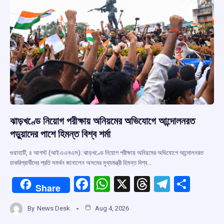
k
p
ঝাড়খণ্ডে নিয়োগ পরীক্ষায় অনিয়মের অভিযোগে আন্দোলনরত
পড়ুয়াদের পাশে হিমন্ত বিশ্ব শর্মা
গুয়াহাটি, ৪ আগস্ট (আইএএনএস): ঝাড়খণ্ডে নিয়োগ পরীক্ষায় অনিয়মের অভিযোগে আন্দোলনরত
চাকরিপ্রার্থীদের প্রতি সমর্থন জানালেন অসমের মুখ্যমন্ত্রী হিমন্ত বিশ্ব…
F
W
X
T
T
S
Share
a
h
hr
el
h
By
News Desk
Aug 4, 2026
ce
at
e
e
ar