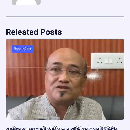
Releated Posts
উত্তর-পূর্বাঞ্চল
এফসিআরএ সংশোধনী পুনর্বিবেচনার আর্জি মেঘালয়ের ইউডিপির,