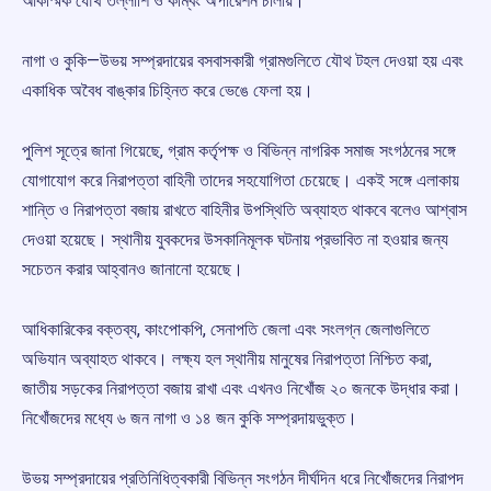
আকস্মিক যৌথ তল্লাশি ও কম্বিং অপারেশন চালায়।
নাগা ও কুকি—উভয় সম্প্রদায়ের বসবাসকারী গ্রামগুলিতে যৌথ টহল দেওয়া হয় এবং
একাধিক অবৈধ বাঙ্কার চিহ্নিত করে ভেঙে ফেলা হয়।
পুলিশ সূত্রে জানা গিয়েছে, গ্রাম কর্তৃপক্ষ ও বিভিন্ন নাগরিক সমাজ সংগঠনের সঙ্গে
যোগাযোগ করে নিরাপত্তা বাহিনী তাদের সহযোগিতা চেয়েছে। একই সঙ্গে এলাকায়
শান্তি ও নিরাপত্তা বজায় রাখতে বাহিনীর উপস্থিতি অব্যাহত থাকবে বলেও আশ্বাস
দেওয়া হয়েছে। স্থানীয় যুবকদের উসকানিমূলক ঘটনায় প্রভাবিত না হওয়ার জন্য
সচেতন করার আহ্বানও জানানো হয়েছে।
আধিকারিকের বক্তব্য, কাংপোকপি, সেনাপতি জেলা এবং সংলগ্ন জেলাগুলিতে
অভিযান অব্যাহত থাকবে। লক্ষ্য হল স্থানীয় মানুষের নিরাপত্তা নিশ্চিত করা,
জাতীয় সড়কের নিরাপত্তা বজায় রাখা এবং এখনও নিখোঁজ ২০ জনকে উদ্ধার করা।
নিখোঁজদের মধ্যে ৬ জন নাগা ও ১৪ জন কুকি সম্প্রদায়ভুক্ত।
উভয় সম্প্রদায়ের প্রতিনিধিত্বকারী বিভিন্ন সংগঠন দীর্ঘদিন ধরে নিখোঁজদের নিরাপদ