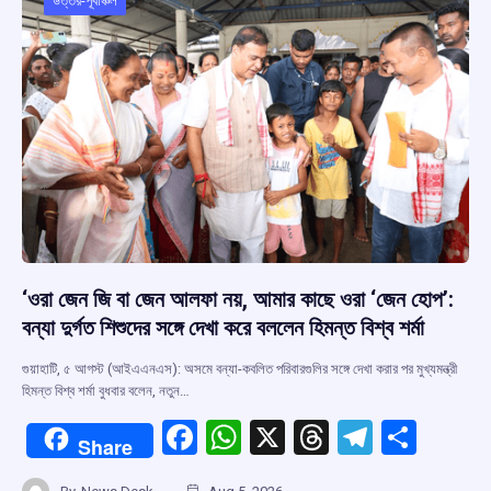
o
p
s
m
উত্তর-পূর্বাঞ্চল
k
p
‘ওরা জেন জি বা জেন আলফা নয়, আমার কাছে ওরা ‘জেন হোপ’:
বন্যা দুর্গত শিশুদের সঙ্গে দেখা করে বললেন হিমন্ত বিশ্ব শর্মা
গুয়াহাটি, ৫ আগস্ট (আইএএনএস): অসমে বন্যা-কবলিত পরিবারগুলির সঙ্গে দেখা করার পর মুখ্যমন্ত্রী
হিমন্ত বিশ্ব শর্মা বুধবার বলেন, নতুন…
F
W
X
T
T
S
Share
a
h
hr
el
h