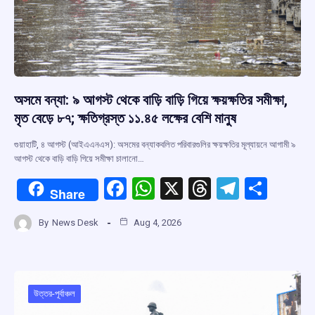
অসমে বন্যা: ৯ আগস্ট থেকে বাড়ি বাড়ি গিয়ে ক্ষয়ক্ষতির সমীক্ষা,
মৃত বেড়ে ৮৭; ক্ষতিগ্রস্ত ১১.৪৫ লক্ষের বেশি মানুষ
গুয়াহাটি, ৪ আগস্ট (আইএএনএস): অসমের বন্যাকবলিত পরিবারগুলির ক্ষয়ক্ষতির মূল্যায়নে আগামী ৯
আগস্ট থেকে বাড়ি বাড়ি গিয়ে সমীক্ষা চালানো…
F
W
X
T
T
S
Share
a
h
hr
el
h
By
News Desk
Aug 4, 2026
ce
at
e
e
ar
b
s
a
gr
e
o
A
d
a
o
p
s
m
উত্তর-পূর্বাঞ্চল