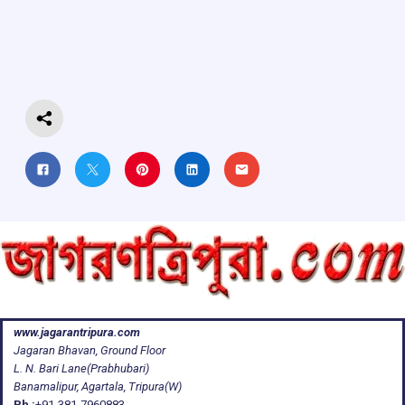
b
s
a
gr
e
o
A
d
a
o
p
s
m
k
p
www.jagarantripura.com
Jagaran Bhavan, Ground Floor
L. N. Bari Lane(Prabhubari)
Banamalipur, Agartala, Tripura(W)
Ph :
+91-381-7960883