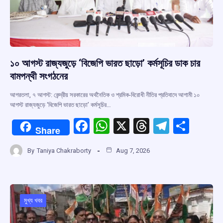
১০ আগস্ট রাজ্যজুড়ে ‘বিজেপি ভারত ছাড়ো’ কর্মসূচির ডাক চার
বামপন্থী সংগঠনের
আগরতলা, ৭ আগস্ট: কেন্দ্রীয় সরকারের অর্থনৈতিক ও শ্রমিক-বিরোধী নীতির প্রতিবাদে আগামী ১০
আগস্ট রাজ্যজুড়ে ‘বিজেপি ভারত ছাড়ো’ কর্মসূচির…
F
W
X
T
T
S
Share
a
h
hr
el
h
By
Taniya Chakraborty
Aug 7, 2026
ce
at
e
e
ar
b
s
a
gr
e
o
A
d
a
o
p
s
m
মুখ্য খবর
k
p