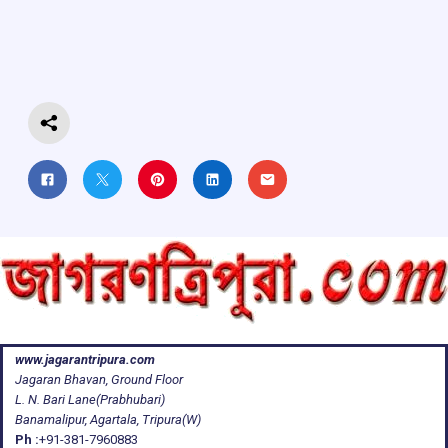
o
A
d
a
o
p
s
m
k
p
www.jagarantripura.com
Jagaran Bhavan, Ground Floor
L. N. Bari Lane(Prabhubari)
Banamalipur, Agartala, Tripura(W)
Ph :
+91-381-7960883