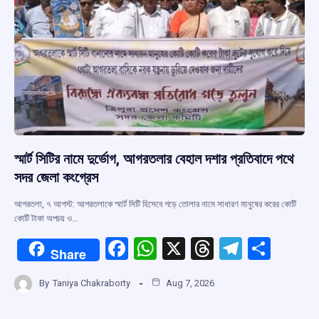
স্মার্ট সিটির নামে দুর্ভোগ, আগরতলার বেহাল দশার প্রতিবাদে পথে
সদর জেলা কংগ্রেস
আগরতলা, ৭ আগস্ট: আগরতলাকে স্মার্ট সিটি হিসেবে গড়ে তোলার নামে সাধারণ মানুষের করের কোটি
কোটি টাকা অপচয় ও…
F
W
X
T
T
S
Share
a
h
hr
el
h
By
Taniya Chakraborty
Aug 7, 2026
ce
at
e
e
ar
b
s
a
gr
e