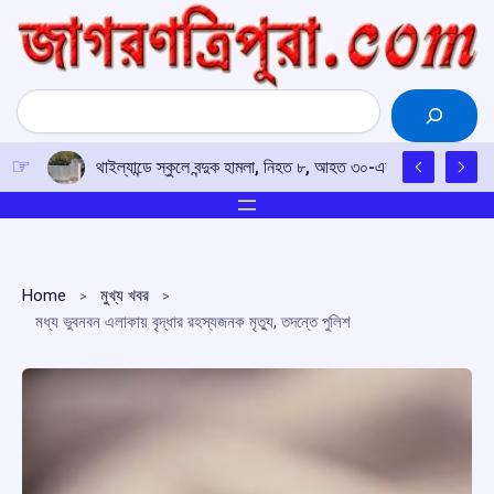
Skip
to
content
Search
থাইল্যান্ডে স্কুলে বন্দুক হামলা, নিহত ৮, আহত ৩০-এর বেশি; অভিযুক্ত 
Home
মুখ্য খবর
মধ্য ভুবনবন এলাকায় বৃদ্ধার রহস্যজনক মৃত্যু, তদন্তে পুলিশ