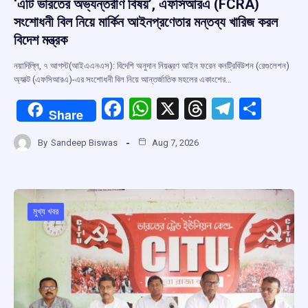
‘এটি ভারতের অভ্যন্তরীণ বিষয়’, এফসিআরএ (FCRA)
সংশোধনী বিল নিয়ে মার্কিন আইনপ্রণেতার মন্তব্য খারিজ করল
বিদেশ মন্ত্রক
নয়াদিল্লি, ৭ আগস্ট(আইএএনএস): বিদেশি অনুদান নিয়ন্ত্রণ আইন ফরেন কনট্রিবিউশন (রেগুলেশন)
অ্যাক্ট (এফসিআরএ)-এর সংশোধনী বিল নিয়ে আন্তর্জাতিক মহলের একাংশের…
F
W
X
T
T
S
Share
a
h
hr
el
h
By
Sandeep Biswas
Aug 7, 2026
ce
at
e
e
ar
b
s
a
gr
e
o
A
d
a
o
p
s
m
মুখ্য খবর
k
p