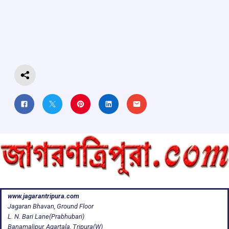
b
s
a
gr
e
o
A
d
a
o
p
s
m
k
p
www.jagarantripura.com
Jagaran Bhavan, Ground Floor
L. N. Bari Lane(Prabhubari)
Banamalipur, Agartala, Tripura(W)