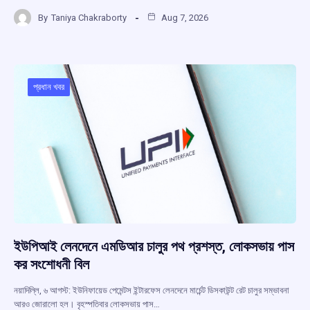
a
h
hr
el
h
By
Taniya Chakraborty
Aug 7, 2026
ce
at
e
e
ar
b
s
a
gr
e
o
A
d
a
o
p
s
m
প্রধান খবর
k
p
ইউপিআই লেনদেনে এমডিআর চালুর পথ প্রশস্ত, লোকসভায় পাস
কর সংশোধনী বিল
নয়াদিল্লি, ৬ আগস্ট: ইউনিফায়েড পেমেন্টস ইন্টারফেস লেনদেনে মার্চেন্ট ডিসকাউন্ট রেট চালুর সম্ভাবনা
আরও জোরালো হল। বৃহস্পতিবার লোকসভায় পাস…