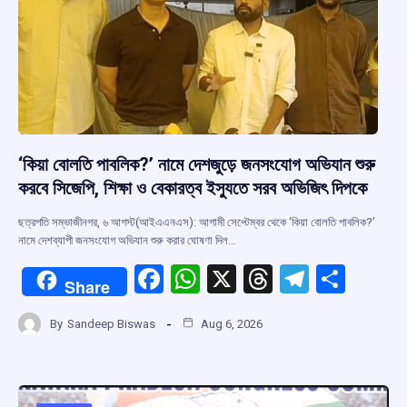
k
p
‘কিয়া বোলতি পাবলিক?’ নামে দেশজুড়ে জনসংযোগ অভিযান শুরু
করবে সিজেপি, শিক্ষা ও বেকারত্ব ইস্যুতে সরব অভিজিৎ দিপকে
ছত্রপতি সম্ভাজীনগর, ৬ আগস্ট(আইএএনএস): আগামী সেপ্টেম্বর থেকে ‘কিয়া বোলতি পাবলিক?’
নামে দেশব্যাপী জনসংযোগ অভিযান শুরু করার ঘোষণা দিল…
F
W
X
T
T
S
Share
a
h
hr
el
h
By
Sandeep Biswas
Aug 6, 2026
ce
at
e
e
ar
b
s
a
gr
e
o
A
d
a