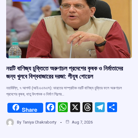
o
p
s
m
k
p
নয়টি বাণিজ্য চুক্তিতে অরুণাচল প্রদেশের কৃষক ও নির্মাতাদের
জন্য খুলবে বিশ্ববাজারের দরজা: পীযূষ গোয়েল
নয়াদিল্লি, ৭ আগস্ট (আইএএনএস): ভারতের সাম্প্রতিক নয়টি বাণিজ্য চুক্তির ফলে অরুণাচল
প্রদেশের কৃষক, ধাতু উৎপাদক ও নির্মাণ শিল্পের…
F
W
X
T
T
S
Share
a
h
hr
el
h
By
Taniya Chakraborty
Aug 7, 2026
ce
at
e
e
ar
b
s
a
gr
e