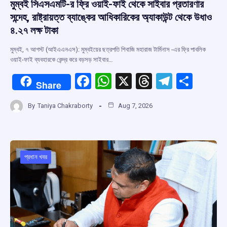
মুম্বই সিএসএমটি-র ফ্রি ওয়াই-ফাই থেকে সাইবার প্রতারণার
সন্দেহ, রাষ্ট্রায়ত্ত ব্যাঙ্কের আধিকারিকের অ্যাকাউন্ট থেকে উধাও
৪.২৭ লক্ষ টাকা
মুম্বই, ৭ আগস্ট (আইএএনএস): মুম্বইয়ের ছত্রপতি শিবাজি মহারাজ টার্মিনাস -এর ফ্রি পাবলিক
ওয়াই-ফাই ব্যবহারকে কেন্দ্র করে বড়সড় সাইবার…
F
W
X
T
T
S
Share
a
h
hr
el
h
By
Taniya Chakraborty
Aug 7, 2026
ce
at
e
e
ar
b
s
a
gr
e
o
A
d
a
o
p
s
m
প্রধান খবর
k
p