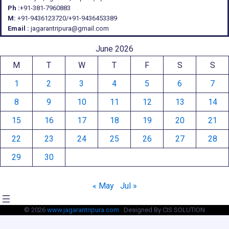
Ph :
+91-381-7960883
M:
+91-9436123720/+91-9436453389
Email :
jagarantripura@gmail.com
June 2026
M
T
W
T
F
S
S
1
2
3
4
5
6
7
8
9
10
11
12
13
14
15
16
17
18
19
20
21
22
23
24
25
26
27
28
29
30
« May
Jul »
© 2026
www.jagarantripura.com .
Designed By CIS SOLUTION