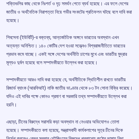
শক্তিগুলির কাছ থেকে নিঃশর্ত ও দৃঢ় সমর্থন পেতে ব্যর্থ হয়েছে। এর ফলে দেশের
জাতীয় ও অর্থনৈতিক নিরাপত্তা নিয়ে গভীর সংকটের প্রতিফলন ঘটছে বলে দাবি করা
হয়েছে।
শিবসেনা (ইউবিটি)-র বক্তব্য, আন্তর্জাতিক অঙ্গনে ভারতের অবস্থান এখন
অত্যন্ত অনিশ্চিত। ১৪০ কোটির দেশ হওয়া সত্ত্বেও বিশ্বরাজনীতিতে ভারতের
প্রভাব কমে যাচ্ছে। একই সঙ্গে দেশের অর্থনীতি চাপের মুখে এবং ভারতীয় মুদ্রার
মূল্যও দুর্বল হয়েছে বলে সম্পাদকীয়তে উল্লেখ করা হয়েছে।
সম্পাদকীয়তে আরও দাবি করা হয়েছে যে, অর্থনীতিকে স্থিতিশীল রাখতে ভারতীয়
রিজার্ভ ব্যাংক (আরবিআই) নাকি জাতীয় ভাণ্ডার থেকে ৮৩ টন সোনা বিক্রি করেছে।
যদিও এই দাবির পক্ষে কোনও প্রমাণ বা সরকারি তথ্য সম্পাদকীয়তে উল্লেখ করা
হয়নি।
এছাড়া, চীনের বিরুদ্ধে সরাসরি কড়া অবস্থান না নেওয়ার অভিযোগও তোলা
হয়েছে। সম্পাদকীয়তে বলা হয়েছে, সন্ত্রাসবাদী কার্যকলাপের সূত্র চীনের দিকে
নির্দেশ করলেও কেন্দ্র সরকার বেইজিংয়ের বিরুদ্ধে প্রকাশ্যে কঠোর ভাষায় নিন্দা