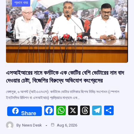
o
p
s
m
প্রধান খবর
k
p
এসআইআরের নামে কর্নাটকে এক কোটির বেশি ভোটারের নাম বাদ
দেওয়ার চেষ্টা, বিজেপির বিরুদ্ধে অভিযোগ কংগ্রেসের
বেঙ্গালুরু, ৬ আগস্ট (আইএএনএস): কর্নাটকে ভোটার তালিকার বিশেষ নিবিড় সংশোধন (স্পেশাল
ইনটেনসিভ রিভিশন বা এসআইআর) প্রক্রিয়ার মাধ্যমে এক…
F
W
X
T
T
S
Share
a
h
hr
el
h
By
News Desk
Aug 6, 2026
ce
at
e
e
ar