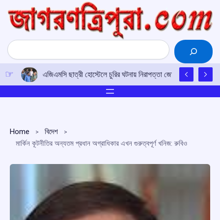
Skip
to
content
Search
এজিএমসি ছাত্রী হোস্টেলে চুরির ঘটনায় নিরাপত্তা জোরদারের দাবি, অ
Home
বিদেশ
মার্কিন কূটনীতির অন্যতম প্রধান অগ্রাধিকার এখন গুরুত্বপূর্ণ খনিজ: রুবিও