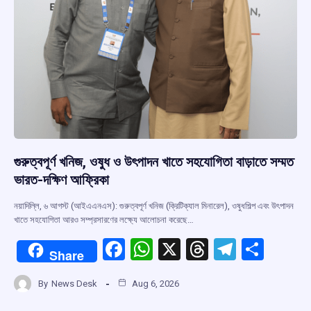
গুরুত্বপূর্ণ খনিজ, ওষুধ ও উৎপাদন খাতে সহযোগিতা বাড়াতে সম্মত
ভারত-দক্ষিণ আফ্রিকা
নয়াদিল্লি, ৬ আগস্ট (আইএএনএস): গুরুত্বপূর্ণ খনিজ (ক্রিটিক্যাল মিনারেল), ওষুধশিল্প এবং উৎপাদন
খাতে সহযোগিতা আরও সম্প্রসারণের লক্ষ্যে আলোচনা করেছে…
F
W
X
T
T
S
Share
a
h
hr
el
h
By
News Desk
Aug 6, 2026
ce
at
e
e
ar