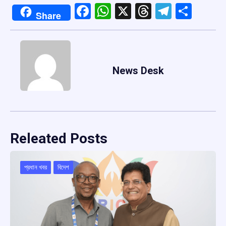
Facebook
WhatsApp
X
Threads
Telegr
Shar
Share
News Desk
Releated Posts
প্রধান খবর
বিদেশ