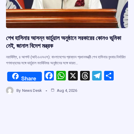
শেখ হাসিনার আসন্ন ভার্চুয়াল অনুষ্ঠানে সরকারের কোনও ভূমিকা
নেই, জানাল বিদেশ মন্ত্রক
নয়াদিল্লি, ৪ আগস্ট (আইএএনএস): বাংলাদেশের প্রাক্তন প্রধানমন্ত্রী শেখ হাসিনার বুধবার নির্ধারিত
গণমাধ্যমের সঙ্গে ভার্চুয়াল মতবিনিময় অনুষ্ঠানের সঙ্গে ভারত…
F
W
X
T
T
S
Share
a
h
hr
el
h
By
News Desk
Aug 4, 2026
ce
at
e
e
ar
b
s
a
gr
e
o
A
d
a
o
p
s
m
k
p