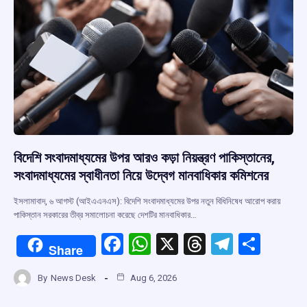
k
p
বিদেশি সংবাদমাধ্যমের উপর আরও কড়া নিয়ন্ত্রণ পাকিস্তানের,
সংবাদমাধ্যমের স্বাধীনতা নিয়ে উদ্বেগ মানবাধিকার কমিশনের
ইসলামাবাদ, ৬ আগস্ট (আইএএনএস): বিদেশি সংবাদমাধ্যমের উপর নতুন বিধিনিষেধ আরোপ করায়
পাকিস্তান সরকারের তীব্র সমালোচনা করেছে দেশটির মানবাধিকার…
F
W
X
T
T
S
Share
a
h
hr
el
h
By
News Desk
Aug 6, 2026
ce
at
e
e
ar