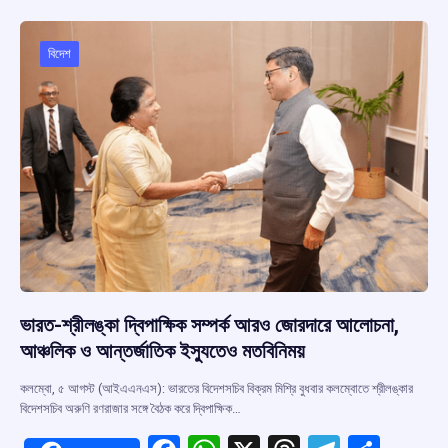
o
A
d
a
o
p
s
m
বিদেশ
k
p
ভারত-শ্রীলঙ্কা দ্বিপাক্ষিক সম্পর্ক আরও জোরদারে আলোচনা,
আঞ্চলিক ও আন্তর্জাতিক ইস্যুতেও মতবিনিময়
কলম্বো, ৫ আগস্ট (আইএএনএস): ভারতের বিদেশসচিব বিক্রম মিশ্রি বুধবার কলম্বোতে শ্রীলঙ্কার
বিদেশসচিব অরুণি রণরাজার সঙ্গে বৈঠক করে দ্বিপাক্ষিক…