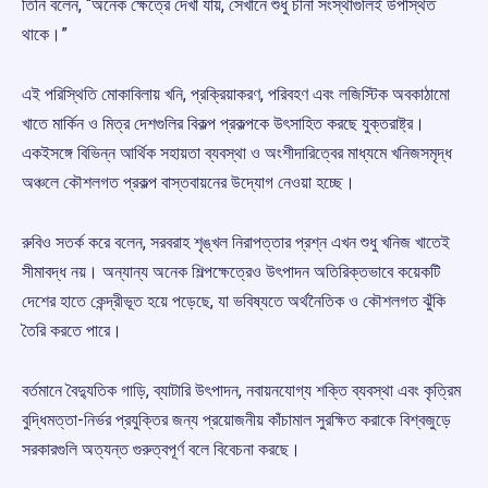
তিনি বলেন, “অনেক ক্ষেত্রে দেখা যায়, সেখানে শুধু চীনা সংস্থাগুলিই উপস্থিত
থাকে।”
এই পরিস্থিতি মোকাবিলায় খনি, প্রক্রিয়াকরণ, পরিবহণ এবং লজিস্টিক অবকাঠামো
খাতে মার্কিন ও মিত্র দেশগুলির বিকল্প প্রকল্পকে উৎসাহিত করছে যুক্তরাষ্ট্র।
একইসঙ্গে বিভিন্ন আর্থিক সহায়তা ব্যবস্থা ও অংশীদারিত্বের মাধ্যমে খনিজসমৃদ্ধ
অঞ্চলে কৌশলগত প্রকল্প বাস্তবায়নের উদ্যোগ নেওয়া হচ্ছে।
রুবিও সতর্ক করে বলেন, সরবরাহ শৃঙ্খল নিরাপত্তার প্রশ্ন এখন শুধু খনিজ খাতেই
সীমাবদ্ধ নয়। অন্যান্য অনেক শিল্পক্ষেত্রেও উৎপাদন অতিরিক্তভাবে কয়েকটি
দেশের হাতে কেন্দ্রীভূত হয়ে পড়েছে, যা ভবিষ্যতে অর্থনৈতিক ও কৌশলগত ঝুঁকি
তৈরি করতে পারে।
বর্তমানে বৈদ্যুতিক গাড়ি, ব্যাটারি উৎপাদন, নবায়নযোগ্য শক্তি ব্যবস্থা এবং কৃত্রিম
বুদ্ধিমত্তা-নির্ভর প্রযুক্তির জন্য প্রয়োজনীয় কাঁচামাল সুরক্ষিত করাকে বিশ্বজুড়ে
সরকারগুলি অত্যন্ত গুরুত্বপূর্ণ বলে বিবেচনা করছে।