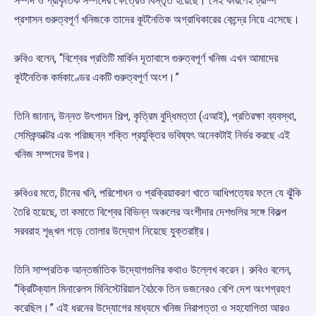
সম্পদ ও প্রাকৃতিক সম্পদের ক্ষেত্রেও বিস্তৃত হয়েছে। সেই কারণেই ট্রাম্প
প্রশাসন গুরুত্বপূর্ণ খনিজকে তাদের কূটনৈতিক অগ্রাধিকারের কেন্দ্রে নিয়ে এসেছে।
রুবিও বলেন, “বিশ্বের প্রতিটি মার্কিন দূতাবাসে গুরুত্বপূর্ণ খনিজ এখন আমাদের
কূটনৈতিক কর্মকাণ্ডের একটি গুরুত্বপূর্ণ অংশ।”
তিনি জানান, উন্নত উৎপাদন শিল্প, কৃত্রিম বুদ্ধিমত্তা (এআই), প্রতিরক্ষা ব্যবস্থা,
সেমিকন্ডাক্টর এবং পরিচ্ছন্ন শক্তি প্রযুক্তির ভবিষ্যৎ অনেকটাই নির্ভর করছে এই
খনিজ সম্পদের উপর।
রুবিওর মতে, চীনের খনি, পরিশোধন ও প্রক্রিয়াকরণ খাতে আধিপত্যের ফলে যে ঝুঁকি
তৈরি হয়েছে, তা কমাতে বিশ্বের বিভিন্ন অঞ্চলের অংশীদার দেশগুলির সঙ্গে বিকল্প
সরবরাহ শৃঙ্খল গড়ে তোলার উদ্যোগ নিয়েছে যুক্তরাষ্ট্র।
তিনি সাম্প্রতিক আন্তর্জাতিক উদ্যোগগুলির কথাও উল্লেখ করেন। রুবিও বলেন,
“ক্রিটিক্যাল মিনারেলস মিনিস্টেরিয়াল বৈঠকে তিন ডজনেরও বেশি দেশ অংশগ্রহণ
করেছিল।” এই ধরনের উদ্যোগের মাধ্যমে খনিজ নিরাপত্তা ও সহযোগিতা আরও