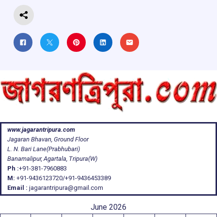
www.jagarantripura.com
Jagaran Bhavan, Ground Floor
L. N. Bari Lane(Prabhubari)
Banamalipur, Agartala, Tripura(W)
Ph :
+91-381-7960883
M:
+91-9436123720/+91-9436453389
Email :
jagarantripura@gmail.com
June 2026