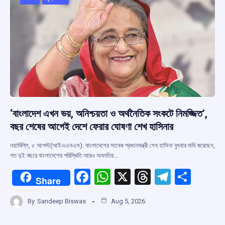
o
p
s
m
k
p
‘বাংলাদেশ এখন ভয়, অনিশ্চয়তা ও অর্থনৈতিক সংকটে নিমজ্জিত’,
বছর শেষের আগেই দেশে ফেরার ঘোষণা শেখ হাসিনার
নয়াদিল্লি, ৫ আগস্ট(আইএএনএস): বাংলাদেশের সাবেক প্রধানমন্ত্রী শেখ হাসিনা বুধবার দাবি করেছেন,
গত দুই বছরে বাংলাদেশের পরিস্থিতি আরও অবনতির…
F
W
X
T
T
S
Share
a
h
hr
el
h
By
Sandeep Biswas
Aug 5, 2026
ce
at
e
e
ar
b
s
a
gr
e