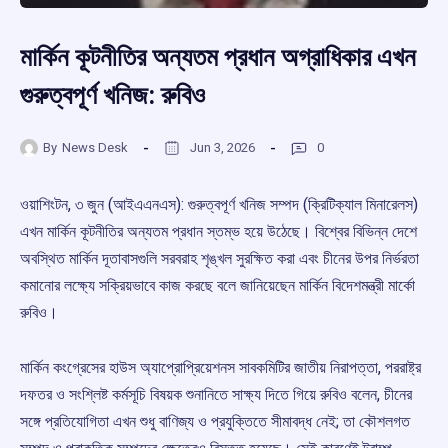
মার্কিন কূটনীতির অন্যতম প্রধান অগ্রাধিকার এখন
গুরুত্বপূর্ণ খনিজ: রুবিও
By
News Desk
Jun 3, 2026
0
ওয়াশিংটন, ৩ জুন (আইএএনএস): গুরুত্বপূর্ণ খনিজ সম্পদ (ক্রিটিক্যাল মিনারেলস)
এখন মার্কিন কূটনীতির অন্যতম প্রধান স্তম্ভ হয়ে উঠেছে। বিশ্বের বিভিন্ন দেশে
অবস্থিত মার্কিন দূতাবাসগুলি সরবরাহ শৃঙ্খল সুরক্ষিত করা এবং চীনের উপর নির্ভরতা
কমানোর লক্ষ্যে সক্রিয়ভাবে কাজ করছে বলে জানিয়েছেন মার্কিন বিদেশমন্ত্রী মার্কো
রুবিও।
মার্কিন কংগ্রেসের হাউস অ্যাপ্রোপ্রিয়েশনস সাবকমিটির জাতীয় নিরাপত্তা, পররাষ্ট্র
দফতর ও সংশ্লিষ্ট কর্মসূচি বিষয়ক শুনানিতে সাক্ষ্য দিতে গিয়ে রুবিও বলেন, চীনের
সঙ্গে প্রতিযোগিতা এখন শুধু বাণিজ্য ও প্রযুক্তিতে সীমাবদ্ধ নেই; তা কৌশলগত