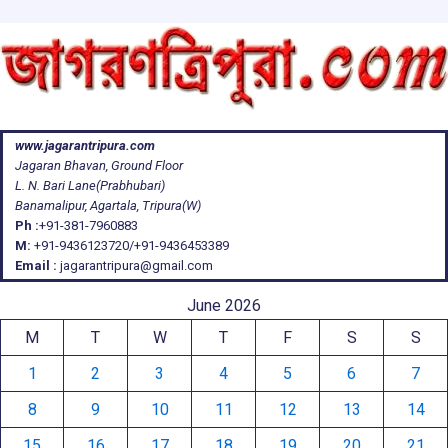
www.jagarantripura.com
Jagaran Bhavan, Ground Floor
L. N. Bari Lane(Prabhubari)
Banamalipur, Agartala, Tripura(W)
Ph :
+91-381-7960883
M:
+91-9436123720/+91-9436453389
Email :
jagarantripura@gmail.com
June 2026
M
T
W
T
F
S
S
1
2
3
4
5
6
7
8
9
10
11
12
13
14
15
16
17
18
19
20
21