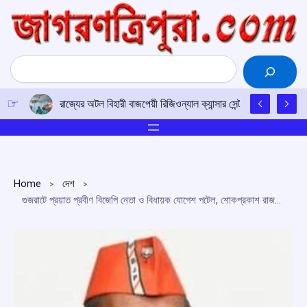
Skip
to
content
Search
রাজ্যের অটল বিহারী বাজপেয়ী রিজিওন্যাল ক্যান্সার সেন্টারে উত্তর-পূর্ব
Home
দেশ
গুজরাটে প্রয়াত প্রবীণ বিজেপি নেতা ও বিধায়ক যোগেশ পটেল, শোকপ্রকাশ রাজনৈতিক মহলের