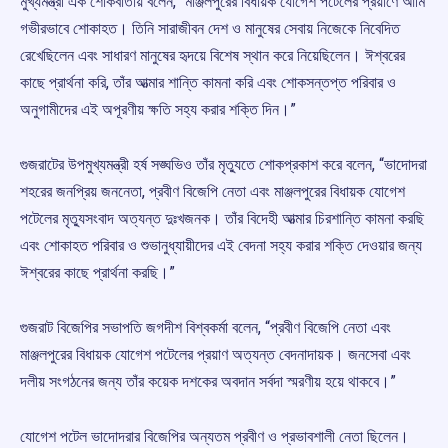
মুখ্যমন্ত্রী এক শোকবার্তায় বলেন, “মাঞ্জলপুরের বিধায়ক যোগেশ পটেলের প্রয়াণে আমি
গভীরভাবে শোকাহত। তিনি সারাজীবন দেশ ও মানুষের সেবায় নিজেকে নিবেদিত
রেখেছিলেন এবং সাধারণ মানুষের হৃদয়ে বিশেষ স্থান করে নিয়েছিলেন। ঈশ্বরের
কাছে প্রার্থনা করি, তাঁর আত্মার শান্তি কামনা করি এবং শোকসন্তপ্ত পরিবার ও
অনুগামীদের এই অপূরণীয় ক্ষতি সহ্য করার শক্তি দিন।”
গুজরাটের উপমুখ্যমন্ত্রী হর্ষ সঙ্ঘভিও তাঁর মৃত্যুতে শোকপ্রকাশ করে বলেন, “ভাদোদরা
শহরের জনপ্রিয় জননেতা, প্রবীণ বিজেপি নেতা এবং মাঞ্জলপুরের বিধায়ক যোগেশ
পটেলের মৃত্যুসংবাদ অত্যন্ত দুঃখজনক। তাঁর বিদেহী আত্মার চিরশান্তি কামনা করছি
এবং শোকাহত পরিবার ও শুভানুধ্যায়ীদের এই বেদনা সহ্য করার শক্তি দেওয়ার জন্য
ঈশ্বরের কাছে প্রার্থনা করছি।”
গুজরাট বিজেপির সভাপতি জগদীশ বিশ্বকর্মা বলেন, “প্রবীণ বিজেপি নেতা এবং
মাঞ্জলপুরের বিধায়ক যোগেশ পটেলের প্রয়াণ অত্যন্ত বেদনাদায়ক। জনসেবা এবং
দলীয় সংগঠনের জন্য তাঁর কয়েক দশকের অবদান সর্বদা স্মরণীয় হয়ে থাকবে।”
যোগেশ পটেল ভাদোদরার বিজেপির অন্যতম প্রবীণ ও প্রভাবশালী নেতা ছিলেন।