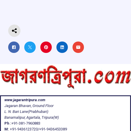
o
A
d
a
o
p
s
m
k
p
www.jagarantripura.com
Jagaran Bhavan, Ground Floor
L. N. Bari Lane(Prabhubari)
Banamalipur, Agartala, Tripura(W)
Ph :
+91-381-7960883
M:
+91-9436123720/+91-9436453389