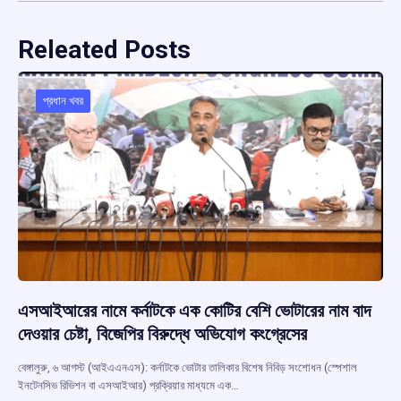
Releated Posts
প্রধান খবর
এসআইআরের নামে কর্নাটকে এক কোটির বেশি ভোটারের নাম বাদ
দেওয়ার চেষ্টা, বিজেপির বিরুদ্ধে অভিযোগ কংগ্রেসের
বেঙ্গালুরু, ৬ আগস্ট (আইএএনএস): কর্নাটকে ভোটার তালিকার বিশেষ নিবিড় সংশোধন (স্পেশাল
ইনটেনসিভ রিভিশন বা এসআইআর) প্রক্রিয়ার মাধ্যমে এক…