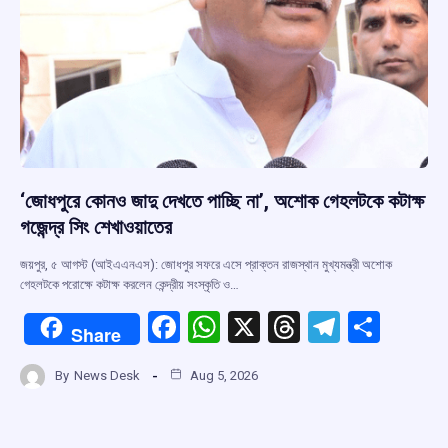
‘জোধপুরে কোনও জাদু দেখতে পাচ্ছি না’, অশোক গেহলটকে কটাক্ষ
গজেন্দ্র সিং শেখাওয়াতের
জয়পুর, ৫ আগস্ট (আইএএনএস): জোধপুর সফরে এসে প্রাক্তন রাজস্থান মুখ্যমন্ত্রী অশোক
গেহলটকে পরোক্ষে কটাক্ষ করলেন কেন্দ্রীয় সংস্কৃতি ও…
F
W
X
T
T
S
Share
a
h
hr
el
h
By
News Desk
Aug 5, 2026
ce
at
e
e
ar
b
s
a
gr
e