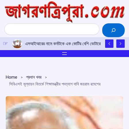
Skip
to
content
Search
এসআইআরের নামে কর্নাটকে এক কোটির বেশি ভোটারের নাম বাদ দেওয়ার চেষ
Home
প্রধান খবর
সিবিএসই মূল্যায়ন বিতর্কে শিক্ষামন্ত্রীর পদত্যাগ দাবি জয়রাম রমেশের