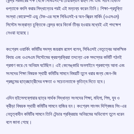
কেন্দ্র সরকারের পক্ষ থেকে সিবিএসই-র চেয়ারম্যান রাহুল সিং এবং সচিব হিমাংশু
গুপ্তাকে বদলি করার সিদ্ধান্তের পরই এই মন্তব্য করেন তিনি। শিক্ষা-প্রযুক্তি
সংস্থা কোয়েম্পট এডু টেক-এর সঙ্গে সিবিএসই-র অন-স্ক্রিন মার্কিং (ওএসএম)
সিস্টেম সংক্রান্ত চুক্তিকে কেন্দ্র করে বিতর্ক তীব্র হওয়ার মধ্যেই এই পদক্ষেপ
নেওয়া হয়েছে।
কংগ্রেস ওয়ার্কিং কমিটির সদস্য জয়রাম রমেশ বলেন, সিবিএসই নেতৃত্বের আকস্মিক
বিদায় এবং ওএসএম সিস্টেমের ক্রয়প্রক্রিয়া তদন্তে এক সদস্যের কমিটি গঠনই
প্রমাণ করে যে অনিয়ম ঘটেছিল। এই কেলেঙ্কারি অনলাইনে প্রকাশ্যে আনা এবং
সংসদের শিক্ষা বিষয়ক স্থায়ী কমিটির সামনে বিষয়টি তুলে ধরার জন্য জেন-জি
প্রজন্মের ছাত্রছাত্রীদের দক্ষতা ও সচেতনতাকে কৃতিত্ব দিতে হবে।
এদিন হুইসেলব্লোয়ার ছাত্র সার্থক সিদ্ধান্ত সংসদের শিক্ষা, মহিলা, শিশু, যুব ও
ক্রীড়া বিষয়ক স্থায়ী কমিটির সামনে হাজির হন। কংগ্রেস সাংসদ দিগ্বিজয় সিং-এর
নেতৃত্বাধীন কমিটির সামনে তিনি টেন্ডার প্রক্রিয়ায় অনিয়মের অভিযোগ তুলে ধরেন
বলে জানা গেছে।