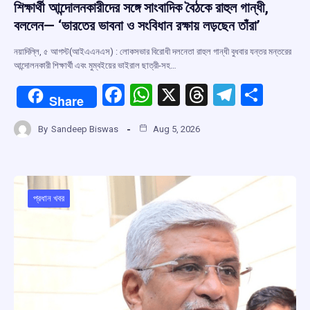
শিক্ষার্থী আন্দোলনকারীদের সঙ্গে সাংবাদিক বৈঠকে রাহুল গান্ধী,
বললেন— ‘ভারতের ভাবনা ও সংবিধান রক্ষায় লড়ছেন তাঁরা’
নয়াদিল্লি, ৫ আগস্ট(আইএএনএস) : লোকসভার বিরোধী দলনেতা রাহুল গান্ধী বুধবার যন্তর মন্তরের
আন্দোলনকারী শিক্ষার্থী এবং মুম্বইয়ের ভাইরাল ছাত্রী-সহ…
F
W
X
T
T
S
Share
a
h
hr
el
h
By
Sandeep Biswas
Aug 5, 2026
ce
at
e
e
ar
b
s
a
gr
e
o
A
d
a
o
p
s
m
প্রধান খবর
k
p