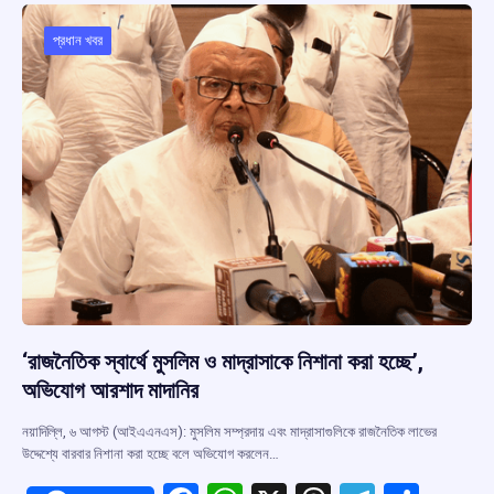
o
A
d
a
o
p
s
m
প্রধান খবর
k
p
‘রাজনৈতিক স্বার্থে মুসলিম ও মাদ্রাসাকে নিশানা করা হচ্ছে’,
অভিযোগ আরশাদ মাদানির
নয়াদিল্লি, ৬ আগস্ট (আইএএনএস): মুসলিম সম্প্রদায় এবং মাদ্রাসাগুলিকে রাজনৈতিক লাভের
উদ্দেশ্যে বারবার নিশানা করা হচ্ছে বলে অভিযোগ করলেন…