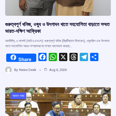
গুরুত্বপূর্ণ খনিজ, ওষুধ ও উৎপাদন খাতে সহযোগিতা বাড়াতে সম্মত
ভারত-দক্ষিণ আফ্রিকা
নয়াদিল্লি, ৬ আগস্ট (আইএএনএস): গুরুত্বপূর্ণ খনিজ (ক্রিটিক্যাল মিনারেল), ওষুধশিল্প এবং উৎপাদন
খাতে সহযোগিতা আরও সম্প্রসারণের লক্ষ্যে আলোচনা করেছে…
F
W
X
T
T
S
Share
a
h
hr
el
h
By
News Desk
Aug 6, 2026
ce
at
e
e
ar
b
s
a
gr
e
o
A
d
a
o
p
s
m
প্রধান খবর
k
p