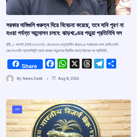
সরকার দাবিগুলি গুরুত্ব দিয়ে বিবেচনা করেছে, তবে দাবি পূরণ না
হওয়া পর্যন্ত আন্দোলন চলবে: ঝাড়খণ্ডের পড়ুয়া প্রতিনিধি দল
রাঁচি, ৮ আগস্ট (আইএএনএস): জেএমএম-নেতৃত্বাধীন ঝাড়খণ্ড সরকারের সঙ্গে জেপিএসসি-
জেএসএসসি অ্যাসপির্যান্ট ন্যায় মঞ্চের পড়ুয়াদের দ্বিতীয় দফার বৈঠকের পর প্রতিনিধি…
F
W
X
T
T
S
Share
a
h
hr
el
h
By
News Desk
Aug 8, 2026
ce
at
e
e
ar
b
s
a
gr
e
o
A
d
a
o
p
s
m
দেশ
k
p