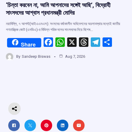
‘চিন্তা করবেন না, আমি আপনাদের সঙ্গেই আছি’, বিদ্রোহী
সাংসদদের আশ্বাস প্রধানমন্ত্রী মোদির
নয়াদিল্লি, ৭ আগস্ট(আইএএনএস): সংসদের বর্ষাকালীন অধিবেশনের অচলাবস্থার মধ্যেই জাতীয়
গণতান্ত্রিক জোট (এনডিএ)-র বিভিন্ন শরিক দলের সাংসদদের নিয়ে বিশেষ…
F
W
X
T
T
S
Share
a
h
hr
el
h
By
Sandeep Biswas
Aug 7, 2026
ce
at
e
e
ar
b
s
a
gr
e
o
A
d
a
o
p
s
m
k
p