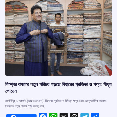
k
p
বিশ্বের বাজারে নতুন পরিচয় গড়ছে বিহারের প্রতিভা ও পণ্য: পীযূষ
গোয়েল
নয়াদিল্লি, ৮ আগস্ট (আইএএনএস): বিহারের প্রতিভা ও বিভিন্ন পণ্য এবার আন্তর্জাতিক বাজারে
নিজেদের নতুন পরিচয় তৈরি করছে বলে…