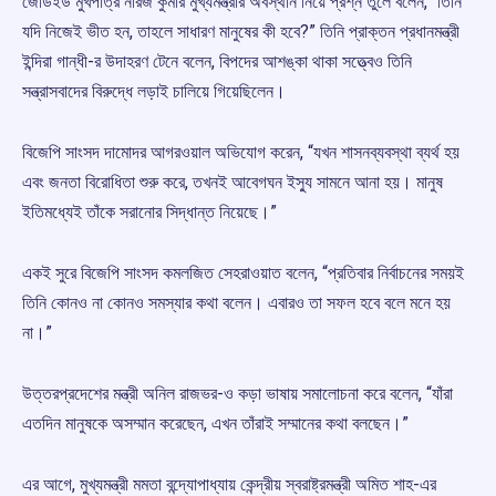
জেডিইউ মুখপাত্র নীরজ কুমার মুখ্যমন্ত্রীর অবস্থান নিয়ে প্রশ্ন তুলে বলেন, “তিনি
যদি নিজেই ভীত হন, তাহলে সাধারণ মানুষের কী হবে?” তিনি প্রাক্তন প্রধানমন্ত্রী
ইন্দিরা গান্ধী-র উদাহরণ টেনে বলেন, বিপদের আশঙ্কা থাকা সত্ত্বেও তিনি
সন্ত্রাসবাদের বিরুদ্ধে লড়াই চালিয়ে গিয়েছিলেন।
বিজেপি সাংসদ দামোদর আগরওয়াল অভিযোগ করেন, “যখন শাসনব্যবস্থা ব্যর্থ হয়
এবং জনতা বিরোধিতা শুরু করে, তখনই আবেগঘন ইস্যু সামনে আনা হয়। মানুষ
ইতিমধ্যেই তাঁকে সরানোর সিদ্ধান্ত নিয়েছে।”
একই সুরে বিজেপি সাংসদ কমলজিত সেহরাওয়াত বলেন, “প্রতিবার নির্বাচনের সময়ই
তিনি কোনও না কোনও সমস্যার কথা বলেন। এবারও তা সফল হবে বলে মনে হয়
না।”
উত্তরপ্রদেশের মন্ত্রী অনিল রাজভর-ও কড়া ভাষায় সমালোচনা করে বলেন, “যাঁরা
এতদিন মানুষকে অসম্মান করেছেন, এখন তাঁরাই সম্মানের কথা বলছেন।”
এর আগে, মুখ্যমন্ত্রী মমতা বন্দ্যোপাধ্যায় কেন্দ্রীয় স্বরাষ্ট্রমন্ত্রী অমিত শাহ-এর