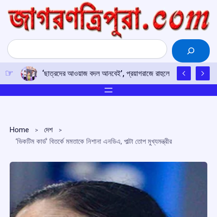
Skip
to
content
Search
‘ছাত্রদের আওয়াজ বদল আনবেই’, প্রয়াগরাজে রাহুলের হুঙ্কার
Home
দেশ
‘ভিকটিম কার্ড’ বিতর্কে মমতাকে নিশানা এনডিএ, পাল্টা তোপ মুখ্যমন্ত্রীর