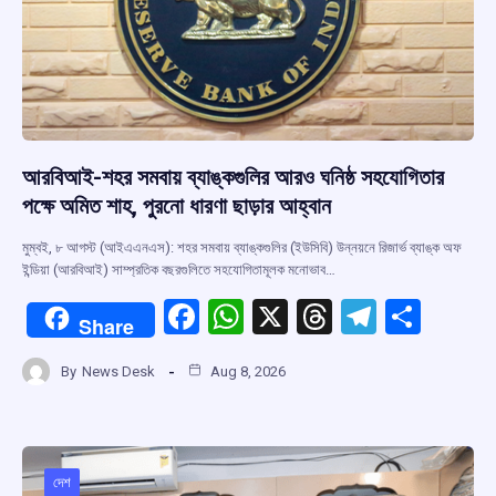
আরবিআই-শহর সমবায় ব্যাঙ্কগুলির আরও ঘনিষ্ঠ সহযোগিতার
পক্ষে অমিত শাহ, পুরনো ধারণা ছাড়ার আহ্বান
মুম্বই, ৮ আগস্ট (আইএএনএস): শহর সমবায় ব্যাঙ্কগুলির (ইউসিবি) উন্নয়নে রিজার্ভ ব্যাঙ্ক অফ
ইন্ডিয়া (আরবিআই) সাম্প্রতিক বছরগুলিতে সহযোগিতামূলক মনোভাব…
F
W
X
T
T
S
Share
a
h
hr
el
h
By
News Desk
Aug 8, 2026
ce
at
e
e
ar
b
s
a
gr
e
o
A
d
a
o
p
s
m
দেশ