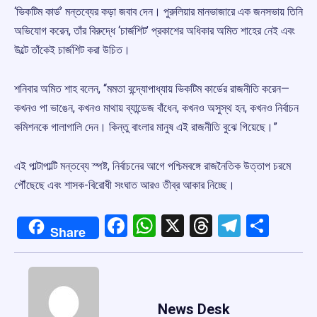
‘ভিকটিম কার্ড’ মন্তব্যের কড়া জবাব দেন। পুরুলিয়ার মানভাজারে এক জনসভায় তিনি
অভিযোগ করেন, তাঁর বিরুদ্ধে ‘চার্জশিট’ প্রকাশের অধিকার অমিত শাহের নেই এবং
উল্টে তাঁকেই চার্জশিট করা উচিত।
শনিবার অমিত শাহ বলেন, “মমতা বন্দ্যোপাধ্যায় ভিকটিম কার্ডের রাজনীতি করেন—
কখনও পা ভাঙেন, কখনও মাথায় ব্যান্ডেজ বাঁধেন, কখনও অসুস্থ হন, কখনও নির্বাচন
কমিশনকে গালাগালি দেন। কিন্তু বাংলার মানুষ এই রাজনীতি বুঝে গিয়েছে।”
এই পাল্টাপাল্টি মন্তব্যে স্পষ্ট, নির্বাচনের আগে পশ্চিমবঙ্গে রাজনৈতিক উত্তাপ চরমে
পৌঁছেছে এবং শাসক-বিরোধী সংঘাত আরও তীব্র আকার নিচ্ছে।
Facebook
WhatsApp
X
Threads
Telegr
Shar
Share
News Desk