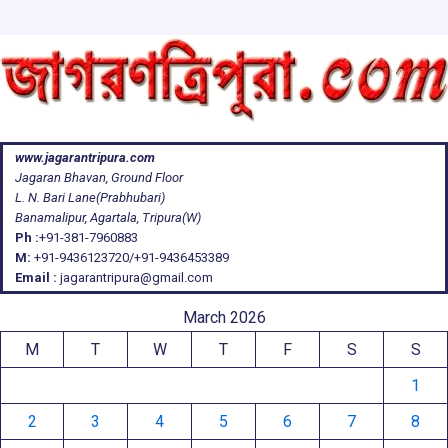
www.jagarantripura.com
Jagaran Bhavan, Ground Floor
L. N. Bari Lane(Prabhubari)
Banamalipur, Agartala, Tripura(W)
Ph :
+91-381-7960883
M:
+91-9436123720/+91-9436453389
Email :
jagarantripura@gmail.com
March 2026
M
T
W
T
F
S
S
1
2
3
4
5
6
7
8