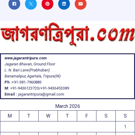
www.jagarantripura.com
Jagaran Bhavan, Ground Floor
L. N. Bari Lane(Prabhubari)
Banamalipur, Agartala, Tripura(W)
Ph :
+91-381-7960883
M:
+91-9436123720/+91-9436453389
Email :
jagarantripura@gmail.com
March 2026
M
T
W
T
F
S
S
1