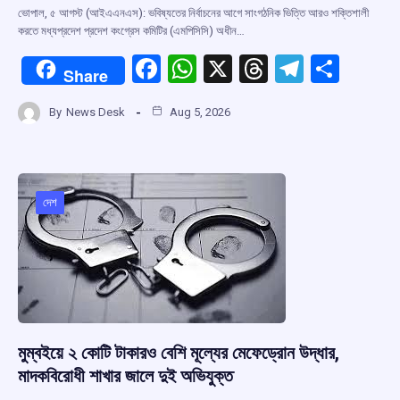
ভোপাল, ৫ আগস্ট (আইএএনএস): ভবিষ্যতের নির্বাচনের আগে সাংগঠনিক ভিত্তি আরও শক্তিশালী
করতে মধ্যপ্রদেশ প্রদেশ কংগ্রেস কমিটির (এমপিসিসি) অধীন…
F
W
X
T
T
S
Share
a
h
hr
el
h
By
News Desk
Aug 5, 2026
ce
at
e
e
ar
b
s
a
gr
e
o
A
d
a
o
p
s
m
দেশ
k
p
মুম্বইয়ে ২ কোটি টাকারও বেশি মূল্যের মেফেড্রোন উদ্ধার,
মাদকবিরোধী শাখার জালে দুই অভিযুক্ত