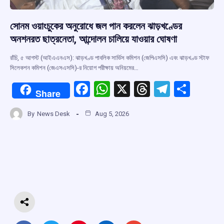
সোনম ওয়াংচুকের অনুরোধে জল পান করলেন ঝাড়খণ্ডের
অনশনরত ছাত্রনেতা, আন্দোলন চালিয়ে যাওয়ার ঘোষণা
রাঁচি, ৫ আগস্ট (আইএএনএস): ঝাড়খণ্ড পাবলিক সার্ভিস কমিশন (জেপিএসসি) এবং ঝাড়খণ্ড স্টাফ
সিলেকশন কমিশন (জেএসএসসি)-র নিয়োগ পরীক্ষায় অনিয়মের…
F
W
X
T
T
S
Share
a
h
hr
el
h
By
News Desk
Aug 5, 2026
ce
at
e
e
ar
b
s
a
gr
e
o
A
d
a
o
p
s
m
k
p