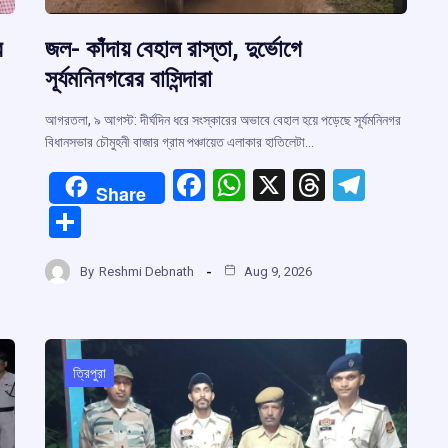
র
জল- কাঁদায় বেহাল রাস্তা, দুর্ভোগে
সূর্যমনিনগরের বাসিন্দারা
আগরতলা, ৯ আগস্ট: দীর্ঘদিন ধরে সংস্কারের অভাবে বেহাল হয়ে পড়েছে সূর্যমনিনগর
বিধানসভার চৌমুহনী বাজার গ্রাম পঞ্চায়েত এলাকার হাতিলেটা…
F
W
X
T
T
Share
a
h
hr
el
S
ce
at
e
e
h
r
b
s
a
gr
By
Reshmi Debnath
Aug 9, 2026
ar
o
A
d
a
e
m
o
p
s
m
k
p
ত্রিপুরা