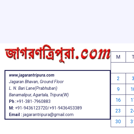
k
p
M
www.jagarantripura.com
2
Jagaran Bhavan, Ground Floor
L. N. Bari Lane(Prabhubari)
9
1
Banamalipur, Agartala, Tripura(W)
16
1
Ph :
+91-381-7960883
M:
+91-9436123720/+91-9436453389
23
2
Email :
jagarantripura@gmail.com
30
3