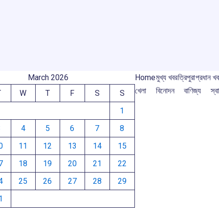
o
A
d
a
e
o
p
s
m
k
p
March 2026
Home
মুখ্য খবর
ত্রিপুরা
প্রধান খ
খেলা
বিনোদন
বাণিজ্য
স্বা
T
W
T
F
S
S
1
3
4
5
6
7
8
0
11
12
13
14
15
7
18
19
20
21
22
4
25
26
27
28
29
1