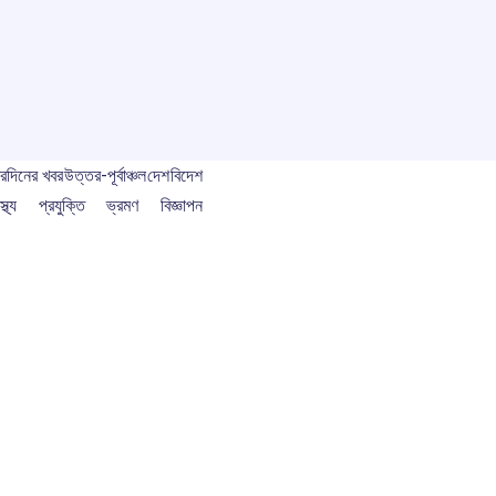
বর
দিনের খবর
উত্তর-পূর্বাঞ্চল
দেশ
বিদেশ
স্থ্য
প্রযুক্তি
ভ্রমণ
বিজ্ঞাপন