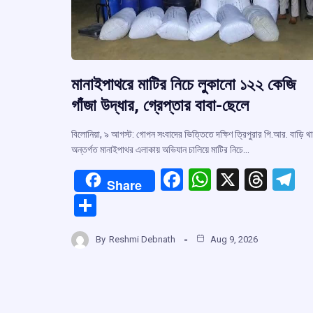
মানাইপাথরে মাটির নিচে লুকানো ১২২ কেজি
গাঁজা উদ্ধার, গ্রেপ্তার বাবা-ছেলে
বিলোনিয়া, ৯ আগস্ট: গোপন সংবাদের ভিত্তিতে দক্ষিণ ত্রিপুরার পি.আর. বাড়ি থ
অন্তর্গত মানাইপাথর এলাকায় অভিযান চালিয়ে মাটির নিচে…
F
W
X
T
T
Share
a
h
hr
el
S
ce
at
e
e
h
b
s
a
g
By
Reshmi Debnath
Aug 9, 2026
ar
o
A
d
a
e
o
p
s