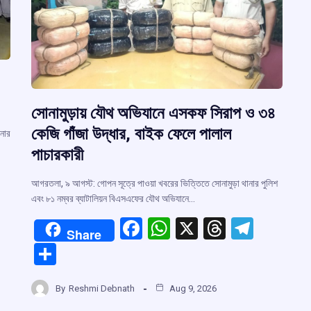
সোনামুড়ায় যৌথ অভিযানে এসকফ সিরাপ ও ৩৪
কেজি গাঁজা উদ্ধার, বাইক ফেলে পালাল
ানার
পাচারকারী
আগরতলা, ৯ আগস্ট: গোপন সূত্রে পাওয়া খবরের ভিত্তিতে সোনামুড়া থানার পুলিশ
এবং ৮১ নম্বর ব্যাটালিয়ন বিএসএফের যৌথ অভিযানে…
F
W
X
T
T
Share
r
a
h
hr
el
S
ce
at
e
e
h
m
b
s
a
gr
By
Reshmi Debnath
Aug 9, 2026
ar