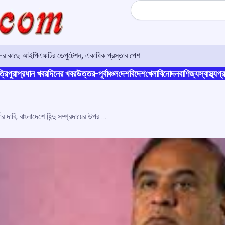
Search
ও-র কাছে আইপিএফটির ডেপুটেশন, একাধিক প্রস্তাব পেশ
্রিপুরা
প্রধান খবর
দিনের খবর
উত্তর-পূর্বাঞ্চল
দেশ
বিদেশ
খেলা
বিনোদন
বাণিজ্য
স্বাস্থ্য
প্র
অসমের মুখ্যমন্ত্রী হিমন্ত বিশ্ব শর্মার দাবি, বাংলাদেশে হিন্দু সম্প্রদায়ের উপর নিপীড়ন বন্ধ করতে ভারতের সরকারকে পদক্ষেপ নিতে হবে