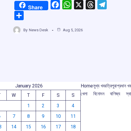
F
W
X
T
T
Share
a
h
hr
el
S
r
ce
at
e
e
h
b
s
a
gr
By
News Desk
Aug 5, 2026
ar
m
o
A
d
a
e
o
p
s
m
k
p
January 2026
Home
মুখ্য খবর
ত্রিপুরা
প্রধান খ
খেলা
বিনোদন
বাণিজ্য
স্বা
T
W
T
F
S
S
1
2
3
4
6
7
8
9
10
11
3
14
15
16
17
18