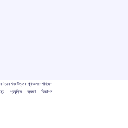
বর
দিনের খবর
উত্তর-পূর্বাঞ্চল
দেশ
বিদেশ
স্থ্য
প্রযুক্তি
ভ্রমণ
বিজ্ঞাপন