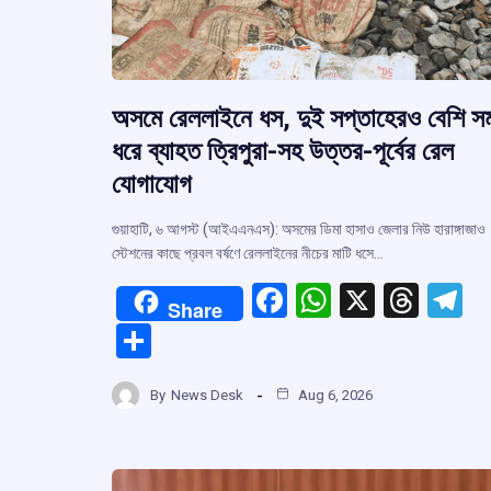
অসমে রেললাইনে ধস, দুই সপ্তাহেরও বেশি সম
ধরে ব্যাহত ত্রিপুরা-সহ উত্তর-পূর্বের রেল
যোগাযোগ
গুয়াহাটি, ৬ আগস্ট (আইএএনএস): অসমের ডিমা হাসাও জেলার নিউ হারাঙ্গাজাও
স্টেশনের কাছে প্রবল বর্ষণে রেললাইনের নীচের মাটি ধসে…
F
W
X
T
T
Share
a
h
hr
el
S
ce
at
e
e
h
b
s
a
g
By
News Desk
Aug 6, 2026
ar
o
A
d
a
e
o
p
s