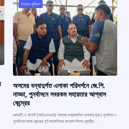
উত্তর-পূর্বাঞ্চল
র
অসমের বন্যাদুর্গত এলাকা পরিদর্শনে জে.পি.
নাড্ডা, পুনর্বাসনে সবরকম সহায়তার আশ্বাস
কেন্দ্রের
গুয়াহাটি, ৫ আগস্ট (আইএএনএস): অসমের বন্যাকবলিত এলাকায় ত্রাণ, পুনর্বাসন ও
পুনর্গঠনের কাজে কেন্দ্রের পূর্ণ সহযোগিতার আশ্বাস দিলেন কেন্দ্রীয়…