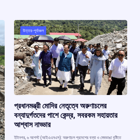
উত্তর-পূর্বাঞ্চল
প্রধানমন্ত্রী মোদির নেতৃত্বে অরুণাচলের
বন্যাদুর্গতদের পাশে কেন্দ্র, সবরকম সহায়তার
আশ্বাস নাড্ডার
ইটানগর, ৬ আগস্ট (আইএএনএস): অরুণাচল প্রদেশের বন্যা ও মেঘভাঙা বৃষ্টিতে