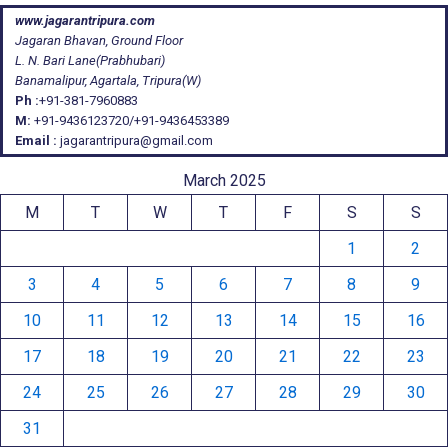
www.jagarantripura.com
Jagaran Bhavan, Ground Floor
L. N. Bari Lane(Prabhubari)
Banamalipur, Agartala, Tripura(W)
Ph :
+91-381-7960883
M:
+91-9436123720/+91-9436453389
Email :
jagarantripura@gmail.com
March 2025
M
T
W
T
F
S
S
1
2
3
4
5
6
7
8
9
10
11
12
13
14
15
16
17
18
19
20
21
22
23
24
25
26
27
28
29
30
31