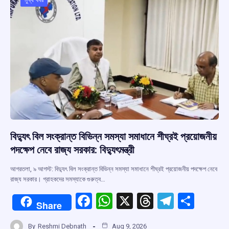
o
p
s
m
k
p
বিদ্যুৎ বিল সংক্রান্ত বিভিন্ন সমস্যা সমাধানে শীঘ্রই প্রয়োজনীয়
পদক্ষেপ নেবে রাজ্য সরকার: বিদ্যুৎমন্ত্রী
আগরতলা, ৯ আগস্ট: বিদ্যুৎ বিল সংক্রান্ত বিভিন্ন সমস্যা সমাধানে শীঘ্রই প্রয়োজনীয় পদক্ষেপ নেবে
রাজ্য সরকার। গ্রাহকদের সমস্যাকে গুরুত্ব…
F
W
X
T
T
S
Share
a
h
hr
el
h
By
Reshmi Debnath
Aug 9, 2026