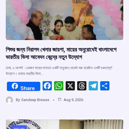
শিশুর জন্য নিরাপদ খেলার জায়গা, মায়ের অনুরোধেই বাংলাদেশে
ভারতীয় ভিসা আবেদন কেন্দ্রে নতুন উদ্যোগ
ঢাকা, ৯ আগস্ট : একজন মায়ের সাধারণ একটি অনুরোধ থেকেই শুরু হয়েছিল একটি গুরুত্বপূর্ণ
উদ্যোগ। ঢাকায় ভারতীয় ভিসা…
F
W
X
T
T
S
Share
a
h
hr
el
h
By
Sandeep Biswas
Aug 9, 2026
ce
at
e
e
ar
b
s
a
gr
e
o
A
d
a
মুখ্য খবর