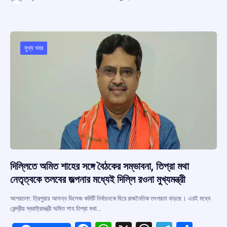
ce
at
e
e
ar
b
s
a
gr
e
o
A
d
a
o
p
s
m
মুখ্য খবর
k
p
দিল্লিতে অমিত শাহের সঙ্গে বৈঠকের সম্ভাবনা, তিপ্রা মথা
নেতৃত্বকে তলবের জল্পনার মধ্যেই দিল্লি রওনা মুখ্যমন্ত্রী
আগরতলা: ত্রিপুরায় আসন্ন ভিলেজ কমিটি নির্বাচনকে ঘিরে রাজনৈতিক তৎপরতা বাড়ছে। এরই মধ্যে
কেন্দ্রীয় স্বরাষ্ট্রমন্ত্রী অমিত শাহ তিপ্রা মথা…