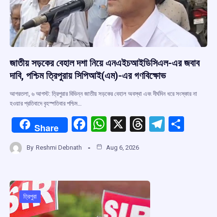
জাতীয় সড়কের বেহাল দশা নিয়ে এনএইচআইডিসিএল-এর জবাব
দাবি, পশ্চিম ত্রিপুরায় সিপিআই(এম)-এর গণবিক্ষোভ
আগরতলা, ৬ আগস্ট: ত্রিপুরার বিভিন্ন জাতীয় সড়কের বেহাল অবস্থা এবং দীর্ঘদিন ধরে সংস্কার না
হওয়ার প্রতিবাদে বৃহস্পতিবার পশ্চিম…
F
W
X
T
T
S
Share
a
h
hr
el
h
By
Reshmi Debnath
Aug 6, 2026
ce
at
e
e
ar
b
s
a
gr
e
o
A
d
a
o
p
s
m
ত্রিপুরা
k
p