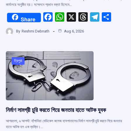
কার্যালয়ে অনুষ্ঠিত হয়। সম্মেলনে প্রধান বক্তা হিসেবে…
F
W
X
T
T
S
Share
a
h
hr
el
h
By
Reshmi Debnath
Aug 6, 2026
ce
at
e
e
ar
b
s
a
gr
e
o
A
d
a
o
p
s
m
ত্রিপুরা
k
p
নির্মাণ সামগ্রী চুরি করতে গিয়ে জনতার হাতে আটক যুবক
আগরতলা, ৬ আগস্ট: হাঁপানিয়া মেডিকেল কলেজ হাসপাতালের নির্মাণ সামগ্রী চুরি করতে গিয়ে জনতার
হাতে আটক হল এক ব্যক্তি।…