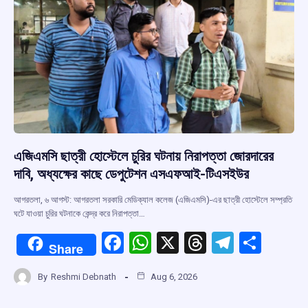
k
p
এজিএমসি ছাত্রী হোস্টেলে চুরির ঘটনায় নিরাপত্তা জোরদারের
দাবি, অধ্যক্ষের কাছে ডেপুটেশন এসএফআই-টিএসইউর
আগরতলা, ৬ আগস্ট: আগরতলা সরকারি মেডিক্যাল কলেজ (এজিএমসি)-এর ছাত্রী হোস্টেলে সম্প্রতি
ঘটে যাওয়া চুরির ঘটনাকে কেন্দ্র করে নিরাপত্তা…
F
W
X
T
T
S
Share
a
h
hr
el
h
By
Reshmi Debnath
Aug 6, 2026
ce
at
e
e
ar