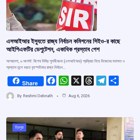
এসআইআর ইস্যুতে রাজ্য নির্বাচন কমিশনের সিইও-র কাছে
আইপিএফটির ডেপুটেশন, একাধিক প্রস্তাব পেশ
আগরতলা, ৬ আগস্ট: বিশেষ নিবিড় পুনর্বিবেচনা (এসআইআর) প্রক্রিয়া নিয়ে নিজেদের মতামত ও
প্রস্তাব তুলে ধরতে বৃহস্পতিবার রাজ্য নির্বাচন…
F
W
X
T
T
S
Share
a
h
hr
el
h
By
Reshmi Debnath
Aug 6, 2026
ce
at
e
e
ar
b
s
a
gr
e
o
A
d
a
o
p
s
m
ত্রিপুরা