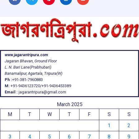
www.jagarantripura.com
Jagaran Bhavan, Ground Floor
L. N. Bari Lane(Prabhubari)
Banamalipur, Agartala, Tripura(W)
Ph :
+91-381-7960883
M:
+91-9436123720/+91-9436453389
Email :
jagarantripura@gmail.com
March 2025
M
T
W
T
F
S
S
1
2
3
4
5
6
7
8
9