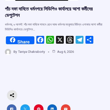
পাঁচ দফা দাবিতে ধর্মনগরে সিডিপিও কার্যালয়ে আশা কর্মীদের
ডেপুটেশন
ধর্মনগর, ৬ আগস্ট: পাঁচ দফা দাবিকে সামনে রেখে আজ ধর্মনগর মহকুমার বিভিন্ন এলাকার আশা কর্মীরা
সিডিপিও কার্যালয়ে ডেপুটেশন…
F
W
X
T
T
S
Share
a
h
hr
el
h
By
Taniya Chakraborty
Aug 6, 2026
ce
at
e
e
ar
b
s
a
gr
e
o
A
d
a
o
p
s
m
k
p