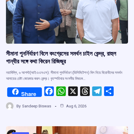
সীমানা পুনর্নির্ধারণ বিলে কংগ্রেসের সমর্থন চাইল কেন্দ্র, রাহুল
গান্ধীর সঙ্গে কথা কিরেন রিজিজুর
নয়াদিল্লি, ৬ আগস্ট(আইএএনএস): সীমানা পুনর্নির্ধারণ (ডিলিমিটেশন) বিল নিয়ে বিরোধীদের সমর্থন
আদায়ের চেষ্টা জোরদার করল কেন্দ্র। বৃহস্পতিবার সংসদীয় বিষয়ক…
F
W
X
T
T
S
Share
a
h
hr
el
h
By
Sandeep Biswas
Aug 6, 2026
ce
at
e
e
ar
b
s
a
gr
e
o
A
d
a