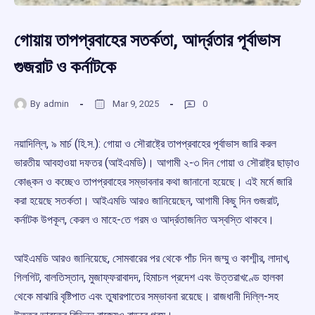
গোয়ায় তাপপ্রবাহের সতর্কতা, আর্দ্রতার পূর্বাভাস
গুজরাট ও কর্নাটকে
By
admin
Mar 9, 2025
0
নয়াদিল্লি, ৯ মার্চ (হি.স.): গোয়া ও সৌরাষ্ট্রে তাপপ্রবাহের পূর্বাভাস জারি করল
ভারতীয় আবহাওয়া দফতর (আইএমডি)। আগামী ২-৩ দিন গোয়া ও সৌরাষ্ট্র ছাড়াও
কোঙ্কন ও কচ্ছেও তাপপ্রবাহের সম্ভাবনার কথা জানানো হয়েছে। এই মর্মে জারি
করা হয়েছে সতর্কতা। আইএমডি আরও জানিয়েছেন, আগামী কিছু দিন গুজরাট,
কর্নাটক উপকূল, কেরল ও মাহে-তে গরম ও আর্দ্রতাজনিত অস্বস্তি থাকবে।
আইএমডি আরও জানিয়েছে, সোমবারের পর থেকে পাঁচ দিন জম্মু ও কাশ্মীর, লাদাখ,
গিলগিট, বালতিস্তান, মুজাফ্ফরাবাদদ, হিমাচল প্রদেশ এবং উত্তরাখণ্ডে হালকা
থেকে মাঝারি বৃষ্টিপাত এবং তুষারপাতের সম্ভাবনা রয়েছে। রাজধানী দিল্লি-সহ