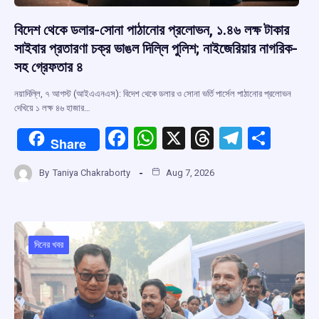
বিদেশ থেকে ডলার-সোনা পাঠানোর প্রলোভন, ১.৪৬ লক্ষ টাকার
সাইবার প্রতারণা চক্র ভাঙল দিল্লি পুলিশ; নাইজেরিয়ার নাগরিক-
সহ গ্রেফতার ৪
নয়াদিল্লি, ৭ আগস্ট (আইএএনএস): বিদেশ থেকে ডলার ও সোনা ভর্তি পার্সেল পাঠানোর প্রলোভন
দেখিয়ে ১ লক্ষ ৪৬ হাজার…
F
W
X
T
T
S
Share
a
h
hr
el
h
By
Taniya Chakraborty
Aug 7, 2026
ce
at
e
e
ar
b
s
a
gr
e
o
A
d
a
o
p
s
m
দিনের খবর
k
p