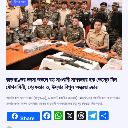
o
p
s
m
দিনের খবর
k
p
ঝাড়খণ্ডের দলমা জঙ্গলে বড় মাওবাদী নাশকতার ছক ভেস্তে দিল
যৌথবাহিনী, গ্রেফতার ৩, উদ্ধার বিপুল অস্ত্রভাণ্ডার
সেরাইকেলা-খরসাওয়ান (ঝাড়খণ্ড), ৬ আগস্ট (আইএএনএস): ঝাড়খণ্ডের সেরাইকেলা-খরসাওয়ান
জেলার দলমা জঙ্গল এলাকায় বড়সড় মাওবাদী নাশকতার ছক ভেস্তে দিয়েছে নিরাপত্তা…
F
W
X
T
T
S
Share
a
h
hr
el
h