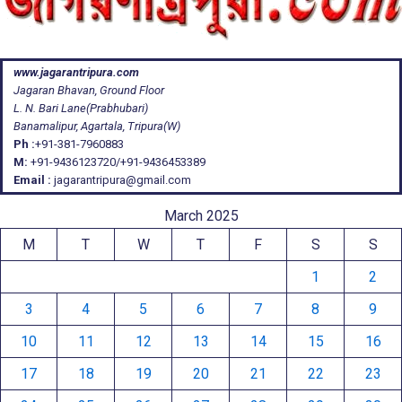
www.jagarantripura.com
Jagaran Bhavan, Ground Floor
L. N. Bari Lane(Prabhubari)
Banamalipur, Agartala, Tripura(W)
Ph :
+91-381-7960883
M:
+91-9436123720/+91-9436453389
Email :
jagarantripura@gmail.com
March 2025
M
T
W
T
F
S
S
1
2
3
4
5
6
7
8
9
10
11
12
13
14
15
16
17
18
19
20
21
22
23