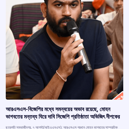
আরএসএস-বিজেপির মধ্যে সমন্বয়ের অভাব রয়েছে, মোহন
ভাগবতের মন্তব্য ঘিরে দাবি সিজেপি প্রতিষ্ঠাতা অভিজিৎ দীপকের
ছত্রপতি সম্ভাজীনগর, ৭ আগস্ট(আইএএনএস): আরএসএস প্রধান মোহন ভাগবতের সাম্প্রতিক