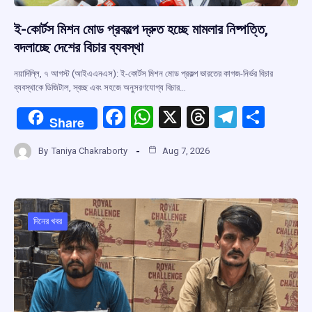
ই-কোর্টস মিশন মোড প্রকল্পে দ্রুত হচ্ছে মামলার নিষ্পত্তি,
বদলাচ্ছে দেশের বিচার ব্যবস্থা
নয়াদিল্লি, ৭ আগস্ট (আইএএনএস): ই-কোর্টস মিশন মোড প্রকল্প ভারতের কাগজ-নির্ভর বিচার
ব্যবস্থাকে ডিজিটাল, স্বচ্ছ এবং সহজে অনুসরণযোগ্য বিচার…
F
W
X
T
T
S
Share
a
h
hr
el
h
By
Taniya Chakraborty
Aug 7, 2026
ce
at
e
e
ar
b
s
a
gr
e
o
A
d
a
o
p
s
m
দিনের খবর
k
p