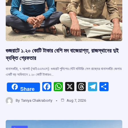
গুজরাটে ১.২০ কোটি টাকার বেশি মদ বাজেয়াপ্ত, রাজস্থানের দুই
ব্যক্তি গ্রেফতার
বানাসকাঁঠা, ৭ আগস্ট (আইএএনএস): গুজরাট পুলিশের স্টেট মনিটরিং সেল রাজ্যের বানাসকাঁঠা জেলায়
একটি বড় অভিযানে ১.২০ কোটি টাকারও…
F
W
X
T
T
S
Share
a
h
hr
el
h
By
Taniya Chakraborty
Aug 7, 2026
ce
at
e
e
ar
b
s
a
gr
e
o
A
d
a