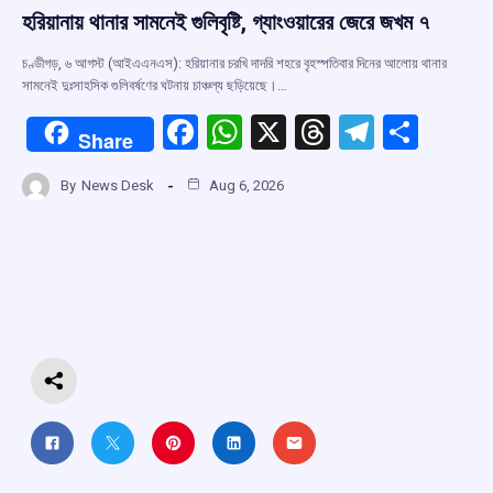
হরিয়ানায় থানার সামনেই গুলিবৃষ্টি, গ্যাংওয়ারের জেরে জখম ৭
চণ্ডীগড়, ৬ আগস্ট (আইএএনএস): হরিয়ানার চরখি দাদরি শহরে বৃহস্পতিবার দিনের আলোয় থানার
সামনেই দুঃসাহসিক গুলিবর্ষণের ঘটনায় চাঞ্চল্য ছড়িয়েছে।…
F
W
X
T
T
S
Share
a
h
hr
el
h
By
News Desk
Aug 6, 2026
ce
at
e
e
ar
b
s
a
gr
e
o
A
d
a
o
p
s
m
k
p