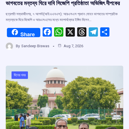
ভাগবতের মন্তব্য ঘিরে দাবি সিজেপি প্রতিষ্ঠাতা অভিজিৎ দীপকের
ছত্রপতি সম্ভাজীনগর, ৭ আগস্ট(আইএএনএস): আরএসএস প্রধান মোহন ভাগবতের সাম্প্রতিক
মন্তব্যকে ঘিরে বিজেপি ও আরএসএসের মধ্যে মতপার্থক্যের ইঙ্গিত দিলেন…
F
W
X
T
T
S
Share
a
h
hr
el
h
By
Sandeep Biswas
Aug 7, 2026
ce
at
e
e
ar
b
s
a
gr
e
o
A
d
a
o
p
s
m
দিনের খবর
k
p