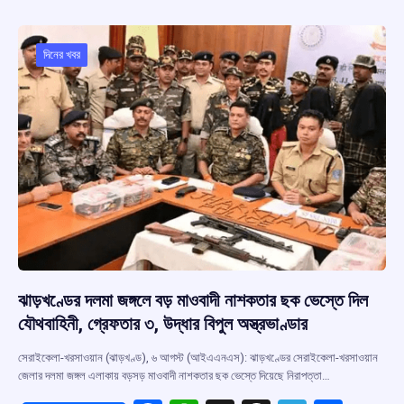
b
s
a
gr
e
o
A
d
a
o
p
s
m
দিনের খবর
k
p
ঝাড়খণ্ডের দলমা জঙ্গলে বড় মাওবাদী নাশকতার ছক ভেস্তে দিল
যৌথবাহিনী, গ্রেফতার ৩, উদ্ধার বিপুল অস্ত্রভাণ্ডার
সেরাইকেলা-খরসাওয়ান (ঝাড়খণ্ড), ৬ আগস্ট (আইএএনএস): ঝাড়খণ্ডের সেরাইকেলা-খরসাওয়ান
জেলার দলমা জঙ্গল এলাকায় বড়সড় মাওবাদী নাশকতার ছক ভেস্তে দিয়েছে নিরাপত্তা…