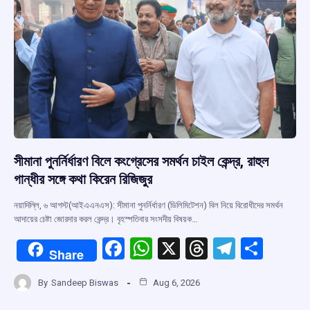
সীমানা পুনর্নির্ধারণ বিলে কংগ্রেসের সমর্থন চাইল কেন্দ্র, রাহুল
গান্ধীর সঙ্গে কথা কিরেন রিজিজুর
নয়াদিল্লি, ৬ আগস্ট(আইএএনএস): সীমানা পুনর্নির্ধারণ (ডিলিমিটেশন) বিল নিয়ে বিরোধীদের সমর্থন
আদায়ের চেষ্টা জোরদার করল কেন্দ্র। বৃহস্পতিবার সংসদীয় বিষয়ক…
F
W
X
T
T
S
Share
a
h
hr
el
h
By
Sandeep Biswas
Aug 6, 2026
ce
at
e
e
ar