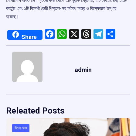
যোগাযোগ রাখত সে। ধৃতের কাছ থেকে ৩টি হ্যান্ড গ্রেনেড, ২টি ডেটোনেটর, ১৩টি
কার্তুজ এবং ১টি বিদেশী তৈরি পিস্তল-সহ অবৈধ অস্ত্র ও বিস্ফোরক উদ্ধার
হয়েছে।
Facebook
WhatsApp
X
Threads
Telegr
Shar
Share
admin
Releated Posts
দিনের খবর