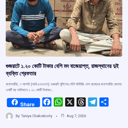
গুজরাটে ১.২০ কোটি টাকার বেশি মদ বাজেয়াপ্ত, রাজস্থানের দুই
ব্যক্তি গ্রেফতার
বানাসকাঁঠা, ৭ আগস্ট (আইএএনএস): গুজরাট পুলিশের স্টেট মনিটরিং সেল রাজ্যের বানাসকাঁঠা জেলায়
একটি বড় অভিযানে ১.২০ কোটি টাকারও…
F
W
X
T
T
S
Share
a
h
hr
el
h
By
Taniya Chakraborty
Aug 7, 2026
ce
at
e
e
ar