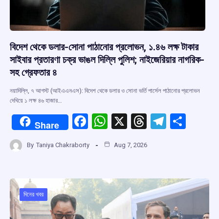
বিদেশ থেকে ডলার-সোনা পাঠানোর প্রলোভন, ১.৪৬ লক্ষ টাকার
সাইবার প্রতারণা চক্র ভাঙল দিল্লি পুলিশ; নাইজেরিয়ার নাগরিক-
সহ গ্রেফতার ৪
নয়াদিল্লি, ৭ আগস্ট (আইএএনএস): বিদেশ থেকে ডলার ও সোনা ভর্তি পার্সেল পাঠানোর প্রলোভন
দেখিয়ে ১ লক্ষ ৪৬ হাজার…
F
W
X
T
T
S
Share
a
h
hr
el
h
By
Taniya Chakraborty
Aug 7, 2026
ce
at
e
e
ar
b
s
a
gr
e
o
A
d
a
o
p
s
m
দিনের খবর
k
p