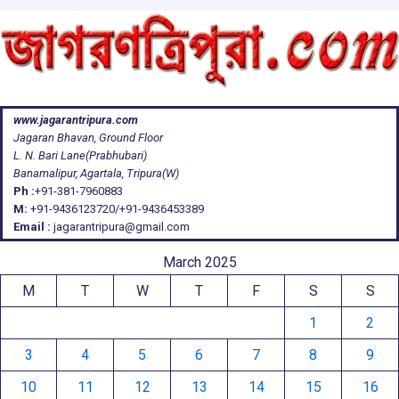
www.jagarantripura.com
Jagaran Bhavan, Ground Floor
L. N. Bari Lane(Prabhubari)
Banamalipur, Agartala, Tripura(W)
Ph :
+91-381-7960883
M:
+91-9436123720/+91-9436453389
Email :
jagarantripura@gmail.com
March 2025
M
T
W
T
F
S
S
1
2
3
4
5
6
7
8
9
10
11
12
13
14
15
16