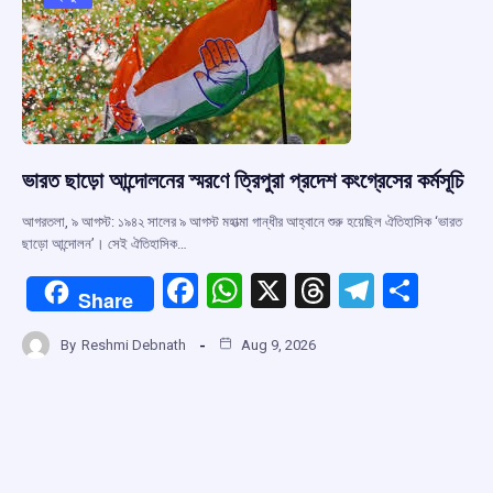
o
p
s
m
k
p
ভারত ছাড়ো আন্দোলনের স্মরণে ত্রিপুরা প্রদেশ কংগ্রেসের কর্মসূচি
আগরতলা, ৯ আগস্ট: ১৯৪২ সালের ৯ আগস্ট মহাত্মা গান্ধীর আহ্বানে শুরু হয়েছিল ঐতিহাসিক ‘ভারত
ছাড়ো আন্দোলন’। সেই ঐতিহাসিক…
F
W
X
T
T
S
Share
a
h
hr
el
h
By
Reshmi Debnath
Aug 9, 2026
ce
at
e
e
ar
b
s
a
gr
e
o
A
d
a
o
p
s
m