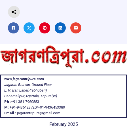
k
p
www.jagarantripura.com
Jagaran Bhavan, Ground Floor
L. N. Bari Lane(Prabhubari)
Banamalipur, Agartala, Tripura(W)
Ph :
+91-381-7960883
M:
+91-9436123720/+91-9436453389
Email :
jagarantripura@gmail.com
February 2025