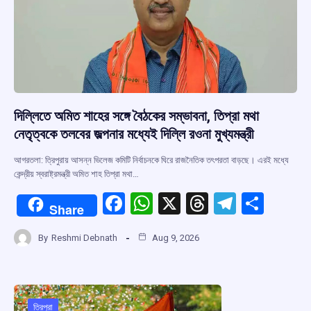
দিল্লিতে অমিত শাহের সঙ্গে বৈঠকের সম্ভাবনা, তিপ্রা মথা
নেতৃত্বকে তলবের জল্পনার মধ্যেই দিল্লি রওনা মুখ্যমন্ত্রী
আগরতলা: ত্রিপুরায় আসন্ন ভিলেজ কমিটি নির্বাচনকে ঘিরে রাজনৈতিক তৎপরতা বাড়ছে। এরই মধ্যে
কেন্দ্রীয় স্বরাষ্ট্রমন্ত্রী অমিত শাহ তিপ্রা মথা…
F
W
X
T
T
S
Share
a
h
hr
el
h
By
Reshmi Debnath
Aug 9, 2026
ce
at
e
e
ar
b
s
a
gr
e
o
A
d
a
ত্রিপুরা