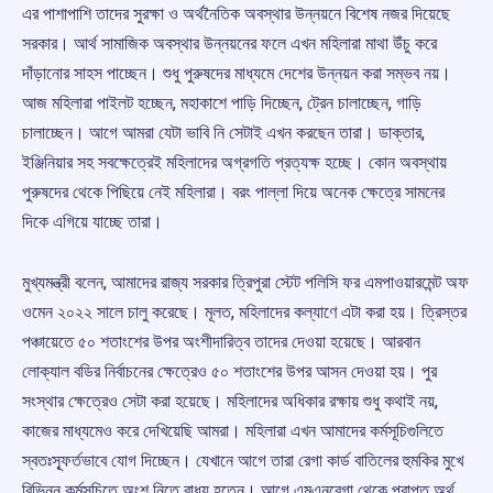
এর পাশাপাশি তাদের সুরক্ষা ও অর্থনৈতিক অবস্থার উন্নয়নে বিশেষ নজর দিয়েছে
সরকার। আর্থ সামাজিক অবস্থার উন্নয়নের ফলে এখন মহিলারা মাথা উঁচু করে
দাঁড়ানোর সাহস পাচ্ছেন। শুধু পুরুষদের মাধ্যমে দেশের উন্নয়ন করা সম্ভব নয়।
আজ মহিলারা পাইলট হচ্ছেন, মহাকাশে পাড়ি দিচ্ছেন, ট্রেন চালাচ্ছেন, গাড়ি
চালাচ্ছেন। আগে আমরা যেটা ভাবি নি সেটাই এখন করছেন তারা। ডাক্তার,
ইঞ্জিনিয়ার সহ সবক্ষেত্রেই মহিলাদের অগ্রগতি প্রত্যক্ষ হচ্ছে। কোন অবস্থায়
পুরুষদের থেকে পিছিয়ে নেই মহিলারা। বরং পাল্লা দিয়ে অনেক ক্ষেত্রে সামনের
দিকে এগিয়ে যাচ্ছে তারা।
মুখ্যমন্ত্রী বলেন, আমাদের রাজ্য সরকার ত্রিপুরা স্টেট পলিসি ফর এমপাওয়ারমেন্ট অফ
ওমেন ২০২২ সালে চালু করেছে। মূলত, মহিলাদের কল্যাণে এটা করা হয়। ত্রিস্তর
পঞ্চায়েতে ৫০ শতাংশের উপর অংশীদারিত্ব তাদের দেওয়া হয়েছে। আরবান
লোক্যাল বডির নির্বাচনের ক্ষেত্রেও ৫০ শতাংশের উপর আসন দেওয়া হয়। পুর
সংস্থার ক্ষেত্রেও সেটা করা হয়েছে। মহিলাদের অধিকার রক্ষায় শুধু কথাই নয়,
কাজের মাধ্যমেও করে দেখিয়েছি আমরা। মহিলারা এখন আমাদের কর্মসূচিগুলিতে
স্বতঃস্ফূর্তভাবে যোগ দিচ্ছেন। যেখানে আগে তারা রেগা কার্ড বাতিলের হুমকির মুখে
বিভিন্ন কর্মসূচিতে অংশ নিতে বাধ্য হতেন। আগে এমএনরেগা থেকে প্রাপ্ত অর্থ