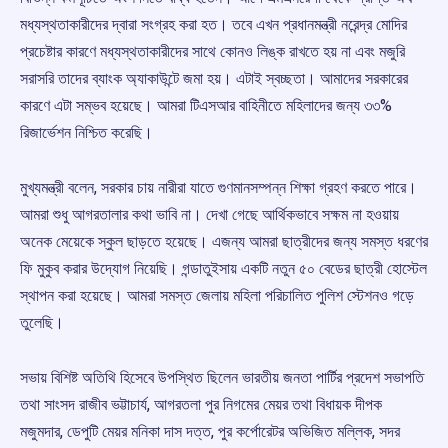
মধ্যস্থতাকারীদের দ্বারা সংগ্রহ করা হত। তবে এখন প্রধানমন্ত্রী নরেন্দ্র মোদির
প্রচেষ্টার কারণে মধ্যস্থতাকারীদের সাথে কোনও লিঙ্ক রাখতে হয় না এবং মজুরি
সরাসরি তাদের ব্যাংক অ্যাকাউন্টে জমা হয়। এটাই স্বচ্ছতা। আমাদের সরকারের
কারণে এটা সম্ভব হয়েছে। আমরা টিএসআর বাহিনীতে মহিলাদের জন্য ৩৩%
রিজার্ভেশন নিশ্চিত করেছি।
মুখ্যমন্ত্রী বলেন, সরকার চায় নারীরা যাতে গুণমানসম্পন্ন শিক্ষা গ্রহণ করতে পারে।
আমরা শুধু আগরতালার কথা ভাবি না। দেখা গেছে আর্থিকভাবে সক্ষম না হওয়ায়
অনেক মেয়েকে স্কুল ছাড়তে হয়েছে। এজন্য আমরা ছাত্রীদের জন্য সমস্ত ধরণের
ফি মুকুব করার উদ্যোগ নিয়েছি। গন্ডাতুইসায় একটি নতুন ৫০ বেডের ছাত্রী হোস্টেল
স্থাপন করা হয়েছে। আমরা সমস্ত জেলায় মহিলা পরিচালিত পুলিশ স্টেশনও গড়ে
তুলেছি।
সভায় বিশিষ্ট অতিথি হিসেবে উপস্থিত ছিলেন ভারতীয় জনতা পার্টির প্রদেশ সভাপতি
তথা সাংসদ রাজীব ভট্টাচার্য, আগরতলা পুর নিগমের মেয়র তথা বিধায়ক দীপক
মজুমদার, ডেপুটি মেয়র মনিকা দাস দত্ত, পুর কর্পোরেটর অভিজিত মল্লিক, সদর