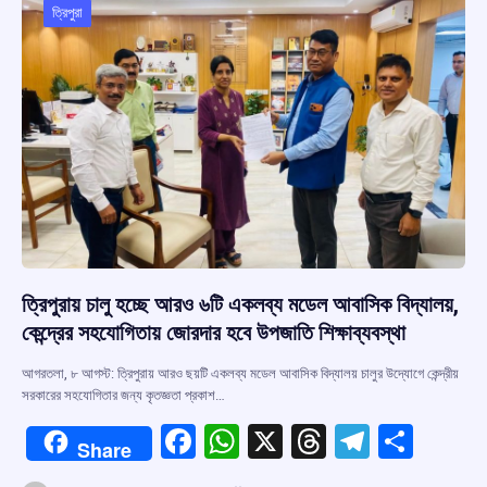
o
p
s
m
ত্রিপুরা
k
p
ত্রিপুরায় চালু হচ্ছে আরও ৬টি একলব্য মডেল আবাসিক বিদ্যালয়,
কেন্দ্রের সহযোগিতায় জোরদার হবে উপজাতি শিক্ষাব্যবস্থা
আগরতলা, ৮ আগস্ট: ত্রিপুরায় আরও ছয়টি একলব্য মডেল আবাসিক বিদ্যালয় চালুর উদ্যোগে কেন্দ্রীয়
সরকারের সহযোগিতার জন্য কৃতজ্ঞতা প্রকাশ…
F
W
X
T
T
S
Share
a
h
hr
el
h