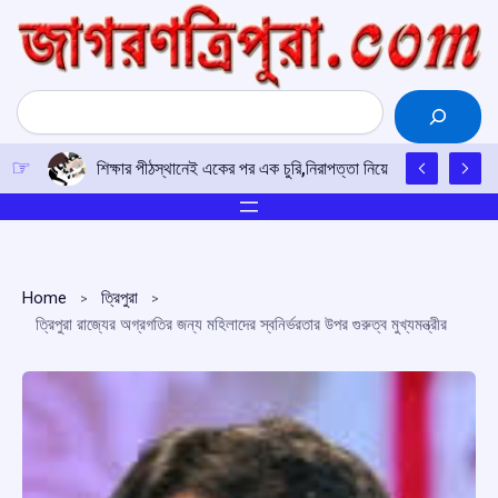
Skip
to
content
Search
শিক্ষার পীঠস্থানেই একের পর এক চুরি,নিরাপত্তা নিয়ে উদ্বিগ্ন শিক্ষক-শিক
Home
ত্রিপুরা
ত্রিপুরা রাজ্যের অগ্রগতির জন্য মহিলাদের স্বনির্ভরতার উপর গুরুত্ব মুখ্যমন্ত্রীর