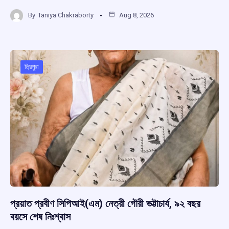
a
h
hr
el
h
By
Taniya Chakraborty
Aug 8, 2026
ce
at
e
e
ar
b
s
a
gr
e
o
A
d
a
o
p
s
m
ত্রিপুরা
k
p
প্রয়াত প্রবীণ সিপিআই(এম) নেত্রী গৌরী ভট্টাচার্য, ৯২ বছর
বয়সে শেষ নিঃশ্বাস