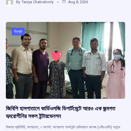
By
Taniya Chakraborty
Aug 8, 2026
ce
at
e
e
ar
b
s
a
gr
e
o
A
d
a
o
p
s
m
ত্রিপুরা
k
p
জিবিপি হাসপাতালে কার্ডিওলজি ডিপার্টমেন্টে আরও এক জন্মগত
হৃদরোগীনির সফল ইন্টারভেনশন
নিজস্ব প্রতিনিধি, আগরতলা, ৭ আগস্ট: আগরতলা গভর্নমেন্ট মেডিক্যাল কলেজ (এজিএমসি) অ্যান্ড