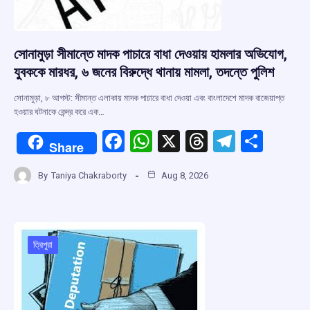
সোনামুড়া সীমান্তে মাদক পাচারে বাধা দেওয়ায় হামলার অভিযোগ,
যুবককে মারধর, ৬ জনের বিরুদ্ধে থানায় মামলা, তদন্তে পুলিশ
সোনামুড়া, ৮ আগস্ট: সীমান্ত এলাকায় মাদক পাচারে বাধা দেওয়া এবং বাংলাদেশে মাদক বাজেয়াপ্ত
হওয়ার ঘটনাকে কেন্দ্র করে এক…
F
W
X
T
T
S
Share
a
h
hr
el
h
By
Taniya Chakraborty
Aug 8, 2026
ce
at
e
e
ar
b
s
a
gr
e
o
A
d
a
o
p
s
m
ত্রিপুরা
k
p