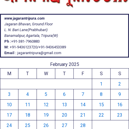
www.jagarantripura.com
Jagaran Bhavan, Ground Floor
L. N. Bari Lane(Prabhubari)
Banamalipur, Agartala, Tripura(W)
Ph :
+91-381-7960883
M:
+91-9436123720/+91-9436453389
Email :
jagarantripura@gmail.com
February 2025
M
T
W
T
F
S
S
1
2
3
4
5
6
7
8
9
10
11
12
13
14
15
16
17
18
19
20
21
22
23
24
25
26
27
28