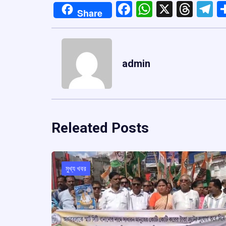
Facebook
WhatsApp
X
Thre
T
Share
admin
Releated Posts
মুখ্য খবর