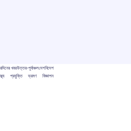
বর
দিনের খবর
উত্তর-পূর্বাঞ্চল
দেশ
বিদেশ
স্থ্য
প্রযুক্তি
ভ্রমণ
বিজ্ঞাপন