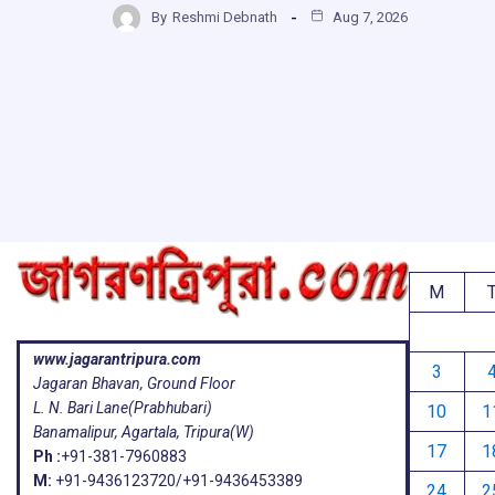
b
s
a
g
By
Reshmi Debnath
Aug 7, 2026
ar
o
A
d
a
e
o
p
s
k
p
M
www.jagarantripura.com
3
Jagaran Bhavan, Ground Floor
L. N. Bari Lane(Prabhubari)
10
1
Banamalipur, Agartala, Tripura(W)
17
1
Ph :
+91-381-7960883
M:
+91-9436123720/+91-9436453389
24
2