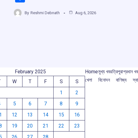
ce
at
e
e
h
r
b
s
a
gr
By
Reshmi Debnath
Aug 6, 2026
ar
o
A
d
a
e
m
o
p
s
m
k
p
February 2025
Home
মুখ্য খবর
ত্রিপুরা
প্রধান খ
খেলা
বিনোদন
বাণিজ্য
স্বা
T
W
T
F
S
S
1
2
4
5
6
7
8
9
1
12
13
14
15
16
8
19
20
21
22
23
5
26
27
28