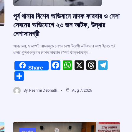
পূর্ব থানার বিশেষ অভিযানে মাদক কারবার ও নেশা
সেবনের অভিযোগে ২৩ জন আটক, উদ্ধার
নেশাসামগ্রী
আগরতলা, ৭ আগস্ট: রাজ্যজুড়ে চলমান নেশা বিরোধী অভিযানের অংশ হিসেবে পূর্ব
থানার পুলিশ শুক্রবার বিশেষ অভিযান চালিয়ে উল্লেখযোগ্য…
F
W
X
T
T
Share
a
h
hr
el
S
ce
at
e
e
h
b
s
a
gr
By
Reshmi Debnath
Aug 7, 2026
ar
o
A
d
a
e
r
o
p
s
m
k
p
m
মুখ্য খবর