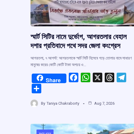
স্মার্ট সিটির নামে দুর্ভোগ, আগরতলার বেহাল
দশার প্রতিবাদে পথে সদর জেলা কংগ্রেস
আগরতলা, ৭ আগস্ট: আগরতলাকে স্মার্ট সিটি হিসেবে গড়ে তোলার নামে সাধারণ
মানুষের করের কোটি কোটি টাকা অপচয় ও…
F
W
X
T
T
Share
a
h
hr
el
S
ce
at
e
e
h
b
s
a
g
By
Taniya Chakraborty
Aug 7, 2026
ar
o
A
d
a
e
o
p
s
মুখ্য খবর