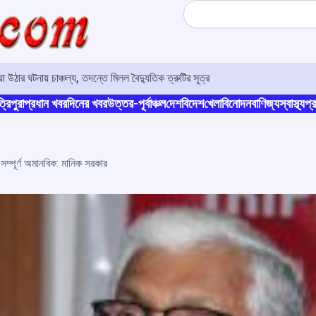
Search
়া উঠার ঘটনায় চাঞ্চল্য, তদন্তে মিলল বৈদ্যুতিক ত্রুটির সূত্র
্রিপুরা
প্রধান খবর
দিনের খবর
উত্তর-পূর্বাঞ্চল
দেশ
বিদেশ
খেলা
বিনোদন
বাণিজ্য
স্বাস্থ্য
প্র
্পূর্ণ অমানবিক: মানিক সরকার